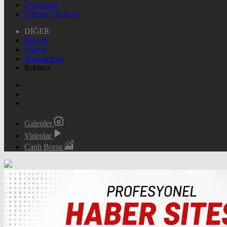
Üye Kayıt
Şifremi Unuttum
DİĞER
İletişim
Künye
Hakkımızda
Reklam
Galeriler
Videolar
Canlı Borsa