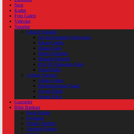
Spor
Kadın
Foto Galeri
Videolar
Yazarlar
Güncel Yazarlar
Şeyma Karateke (Başyazar)
Erkan Çakıllı
Hakan Akın
Metin Özdoğan
Mustafa Düzenli
Prof Dr. Ramazan Abay
Yusuf Bolat
Ayrılan Yazarlar
Gülten Abacı
Mustafa Kemal Yonat
Neval Kütük
Şirvan Yüce
Gazeteler
Bilgi Bankası
Nasıl Yapılır
Faydaları
Yemek Tarifleri
Tarımsal Üretim