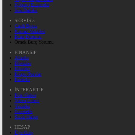
Nöbetçi Eczaneler
Son Dakika
SERVİS 3
Canlı Borsa
Namaz Vakitleri
Puan Durumu
Örnek Burç Yorumu
FİNANSİF
Altınlar
Dövizler
Hisseler
Kripto Paralar
Pariteler
İNTERAKTİF
Foto Galeri
Video Galeri
Yazarlar
Gazeteler
Sıcak Haber
HESAP
Üye Giriş