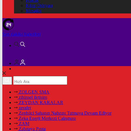
Hukuk
Kitap Dünyası
Mesajlar
Son dakika
haberleri
ZOLGEN SMA
zihinsel iletişim
ZEYDAN KARALAR
zerafet
Zenbilci Sahanın Nabzını Tutmaya Devam Ediyor
Zeka Enerji Merkezi Çalışması
ZAM
Zabıtaya Pasta