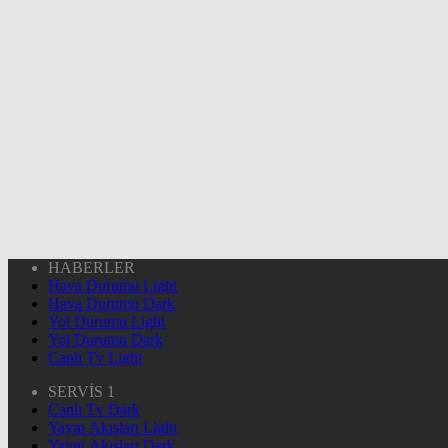
HABERLER
Hava Durumu Light
Hava Durumu Dark
Yol Durumu Light
Yol Durumu Dark
Canlı Tv Light
SERVİS 1
Canlı Tv Dark
Yayın Akışları Light
Yayın Akışları Dark