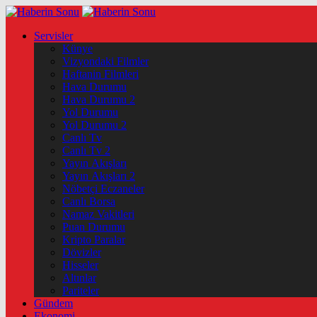
Servisler
Künye
Vizyondaki Filmler
Haftanin Filmleri
Hava Durumu
Hava Durumu 2
Yol Durumu
Yol Durumu 2
Canlı Tv
Canlı Tv 2
Yayın Akışları
Yayın Akışları 2
Nöbetçi Eczaneler
Canlı Borsa
Namaz Vakitleri
Puan Durumu
Kripto Paralar
Dövizler
Hisseler
Altınlar
Pariteler
Gündem
Ekonomi