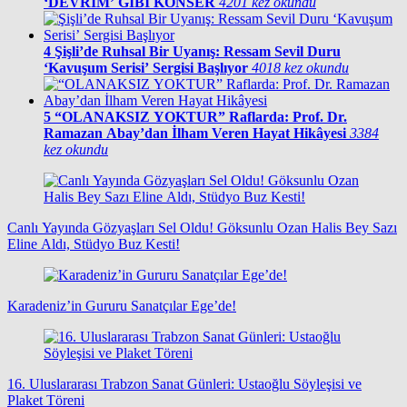
‘DEVRİM’ GİBİ KONSER
4201 kez okundu
4
Şişli’de Ruhsal Bir Uyanış: Ressam Sevil Duru
‘Kavuşum Serisi’ Sergisi Başlıyor
4018 kez okundu
5
“OLANAKSIZ YOKTUR” Raflarda: Prof. Dr.
Ramazan Abay’dan İlham Veren Hayat Hikâyesi
3384
kez okundu
Canlı Yayında Gözyaşları Sel Oldu! Göksunlu Ozan Halis Bey Sazı
Eline Aldı, Stüdyo Buz Kesti!
Karadeniz’in Gururu Sanatçılar Ege’de!
16. Uluslararası Trabzon Sanat Günleri: Ustaoğlu Söyleşisi ve
Plaket Töreni