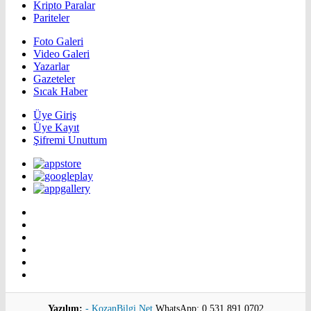
Kripto Paralar
Pariteler
Foto Galeri
Video Galeri
Yazarlar
Gazeteler
Sıcak Haber
Üye Giriş
Üye Kayıt
Şifremi Unuttum
Yazılım:
- KozanBilgi.Net
WhatsApp: 0 531 891 0702