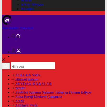
Hukuk
Kitap Dünyası
Mesajlar
Son dakika
haberleri
ZOLGEN SMA
zihinsel iletişim
ZEYDAN KARALAR
zerafet
Zenbilci Sahanın Nabzını Tutmaya Devam Ediyor
Zeka Enerji Merkezi Çalışması
ZAM
Zabıtaya Pasta