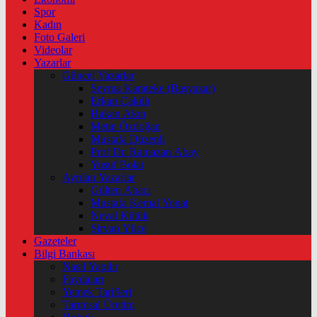
Spor
Kadın
Foto Galeri
Videolar
Yazarlar
Güncel Yazarlar
Şeyma Karateke (Başyazar)
Erkan Çakıllı
Hakan Akın
Metin Özdoğan
Mustafa Düzenli
Prof Dr. Ramazan Abay
Yusuf Bolat
Ayrılan Yazarlar
Gülten Abacı
Mustafa Kemal Yonat
Neval Kütük
Şirvan Yüce
Gazeteler
Bilgi Bankası
Nasıl Yapılır
Faydaları
Yemek Tarifleri
Tarımsal Üretim