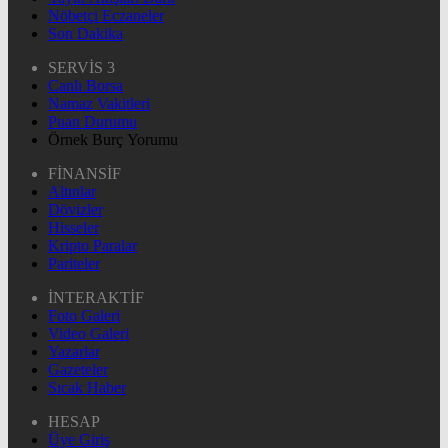
Nöbetçi Eczaneler
Son Dakika
SERVİS 3
Canlı Borsa
Namaz Vakitleri
Puan Durumu
Örnek Burç Yorumu
FİNANSİF
Altınlar
Dövizler
Hisseler
Kripto Paralar
Pariteler
İNTERAKTİF
Foto Galeri
Video Galeri
Yazarlar
Gazeteler
Sıcak Haber
HESAP
Üye Giriş