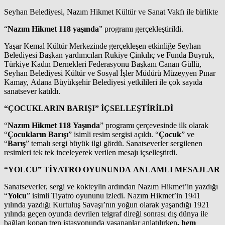
Seyhan Belediyesi, Nazım Hikmet Kültür ve Sanat Vakfı ile birlikte
“
Nazım Hikmet 118 yaşında
” programı gerçekleştirildi.
Yaşar Kemal Kültür Merkezinde gerçekleşen etkinliğe Seyhan
Belediyesi Başkan yardımcıları Rukiye Çinkılıç ve Funda Buyruk,
Türkiye Kadın Dernekleri Federasyonu Başkanı Canan Güllü,
Seyhan Belediyesi Kültür ve Sosyal İşler Müdürü Müzeyyen Pınar
Kamay, Adana Büyükşehir Belediyesi yetkilileri ile çok sayıda
sanatsever katıldı.
“ÇOCUKLARIN BARIŞI” İÇSELLEŞTİRİLDİ
“
Nazım Hikmet 118 Yaşında
” programı çerçevesinde ilk olarak
“
Çocukların Barışı
” isimli resim sergisi açıldı. “
Çocuk
” ve
“
Barış
” temalı sergi büyük ilgi gördü. Sanatseverler sergilenen
resimleri tek tek inceleyerek verilen mesajı içselleştirdi.
“YOLCU” TİYATRO OYUNUNDA ANLAMLI MESAJLAR
Sanatseverler, sergi ve kokteylin ardından Nazım Hikmet’in yazdığı
“
Yolcu
” isimli Tiyatro oyununu izledi. Nazım Hikmet’in 1941
yılında yazdığı Kurtuluş Savaşı’nın yoğun olarak yaşandığı 1921
yılında geçen oyunda devrilen telgraf direği sonrası dış dünya ile
bağları kopan tren istasyonunda yaşananlar anlatılırken
, hem