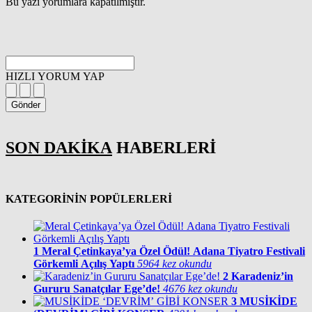
Bu yazı yorumlara kapatılmıştır.
HIZLI YORUM YAP
Gönder
SON DAKİKA
HABERLERİ
KATEGORİNİN POPÜLERLERİ
1
Meral Çetinkaya’ya Özel Ödül! Adana Tiyatro Festivali
Görkemli Açılış Yaptı
5964 kez okundu
2
Karadeniz’in
Gururu Sanatçılar Ege’de!
4676 kez okundu
3
MUSİKİDE