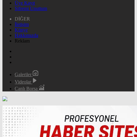
Üye Kayıt
Şifremi Unuttum
DİĞER
İletişim
Künye
Hakkımızda
Reklam
Galeriler
Videolar
Canlı Borsa