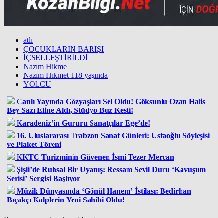
atlı
ÇOCUKLARIN BARIŞI
İÇSELLEŞTİRİLDİ
Nazım Hikme
Nazım Hikmet 118 yaşında
YOLCU
Canlı Yayında Gözyaşları Sel Oldu! Göksunlu Ozan Halis
Bey Sazı Eline Aldı, Stüdyo Buz Kesti!
Karadeniz’in Gururu Sanatçılar Ege’de!
16. Uluslararası Trabzon Sanat Günleri: Ustaoğlu Söyleşisi
ve Plaket Töreni
KKTC Turizminin Güvenen İsmi Tezer Mercan
Şişli’de Ruhsal Bir Uyanış: Ressam Sevil Duru ‘Kavuşum
Serisi’ Sergisi Başlıyor
Müzik Dünyasında ‘Gönül Hanem’ İstilası: Bedirhan
Bıçakçı Kalplerin Yeni Sahibi Oldu!