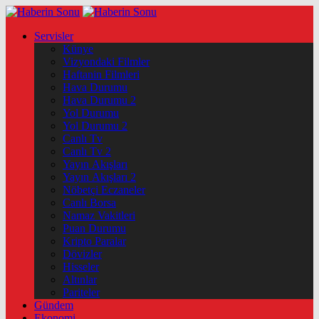
Servisler
Künye
Vizyondaki Filmler
Haftanin Filmleri
Hava Durumu
Hava Durumu 2
Yol Durumu
Yol Durumu 2
Canlı Tv
Canlı Tv 2
Yayın Akışları
Yayın Akışları 2
Nöbetçi Eczaneler
Canlı Borsa
Namaz Vakitleri
Puan Durumu
Kripto Paralar
Dövizler
Hisseler
Altınlar
Pariteler
Gündem
Ekonomi