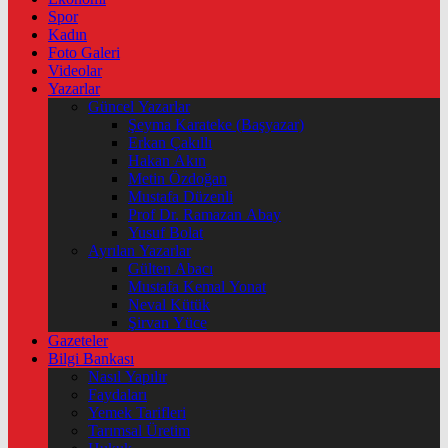
Spor
Kadın
Foto Galeri
Videolar
Yazarlar
Güncel Yazarlar
Şeyma Karateke (Başyazar)
Erkan Çakıllı
Hakan Akın
Metin Özdoğan
Mustafa Düzenli
Prof Dr. Ramazan Abay
Yusuf Bolat
Ayrılan Yazarlar
Gülten Abacı
Mustafa Kemal Yonat
Neval Kütük
Şirvan Yüce
Gazeteler
Bilgi Bankası
Nasıl Yapılır
Faydaları
Yemek Tarifleri
Tarımsal Üretim