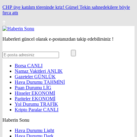
CHP üye katılım töreninde kriz! Gürsel Tekin sahnedekilere böyle
fırça attı
Haberleri güncel olarak e-postanızdan takip edebilirsiniz !
Borsa
CANLI
Namaz Vakitleri
ANLIK
Gazeteler
GÜNLÜK
Hava Durumu
TAHMİNİ
Puan Durumu
LİG
Hisseler
EKONOMİ
Pariteler
EKONOMİ
Yol Durumu
TRAFİK
Kripto Paralar
CANLI
Haberin Sonu
Hava Durumu Light
Hava Durumu Dark