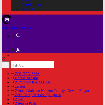
Hukuk
Kitap Dünyası
Mesajlar
Son dakika
haberleri
ZOLGEN SMA
zihinsel iletişim
ZEYDAN KARALAR
zerafet
Zenbilci Sahanın Nabzını Tutmaya Devam Ediyor
Zeka Enerji Merkezi Çalışması
ZAM
Zabıtaya Pasta