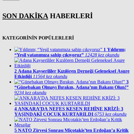
SON DAKİKA
HABERLERİ
KATEGORİNİN POPÜLERLERİ
1
Yıldırım;
“Yeşil vatanımıza sahip çıkıyoruz”
12428 kez okundu
2
Adana Kayserililer Kızılören Derneği Geleneksel Aşure
Etkinliği
11564 kez okundu
3
“Günebakan Olmayı Bırakın, Adana’nın Bakanı Olun!”
9234 kez okundu
4
ANKARA’DA NEFES KESEN REHİNE KRİZİ: 3
YAŞINDAKİ ÇOCUK KURTARILDI
6753 kez okundu
5
NATO Zirvesi Sonrası Miçotakis’ten Erdoğan’a Kritik