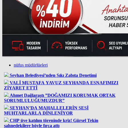
nüfus müdürlüeleri
Seyhan Belediyesi’nden Sıkı Zabıta Denetimi
VALİ MUSTAFA YAVUZ SEYHANDA ESNAFIMIZI
ZİYARET ETTİ
Ahmet Dağlaraştı ”DOĞAMIZI KORUMAK ORTAK
SORUMLULUĞUMUZDUR”
SEYHAN’DA MAHALLELERİN SESİ
MUHTARLARLA DİNLENİYOR
CHP üye katılım töreninde kriz! Gürsel Tekin
sahnedekilere böyle fırça attı