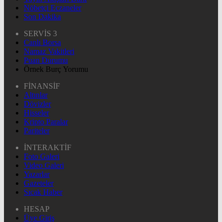
Nöbetçi Eczaneler
Son Dakika
SERVİS 3
Canlı Borsa
Namaz Vakitleri
Puan Durumu
Örnek Burç Yorumu
FİNANSİF
Altınlar
Dövizler
Hisseler
Kripto Paralar
Pariteler
İNTERAKTİF
Foto Galeri
Video Galeri
Yazarlar
Gazeteler
Sıcak Haber
HESAP
Üye Giriş