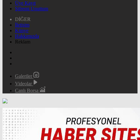
Üye Kayıt
Şifremi Unuttum
DİĞER
İletişim
Künye
Hakkımızda
Reklam
Galeriler
Videolar
Canlı Borsa