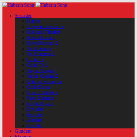
Servisler
Künye
Vizyondaki Filmler
Haftanin Filmleri
Hava Durumu
Hava Durumu 2
Yol Durumu
Yol Durumu 2
Canlı Tv
Canlı Tv 2
Yayın Akışları
Yayın Akışları 2
Nöbetçi Eczaneler
Canlı Borsa
Namaz Vakitleri
Puan Durumu
Kripto Paralar
Dövizler
Hisseler
Altınlar
Pariteler
Gündem
Ekonomi