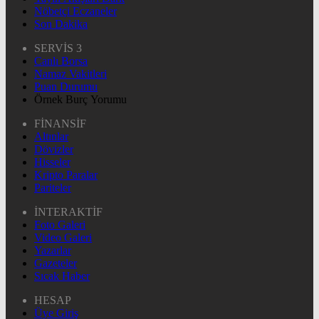
Nöbetçi Eczaneler
Son Dakika
SERVİS 3
Canlı Borsa
Namaz Vakitleri
Puan Durumu
Örnek Burç Yorumu
FİNANSİF
Altınlar
Dövizler
Hisseler
Kripto Paralar
Pariteler
İNTERAKTİF
Foto Galeri
Video Galeri
Yazarlar
Gazeteler
Sıcak Haber
HESAP
Üye Giriş