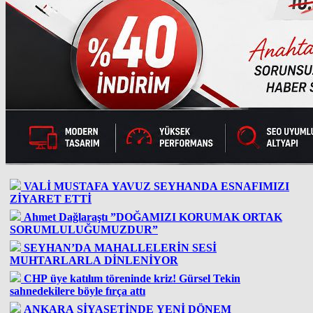
VALİ MUSTAFA YAVUZ SEYHANDA ESNAFIMIZI
ZİYARET ETTİ
Ahmet Dağlaraştı ”DOĞAMIZI KORUMAK ORTAK
SORUMLULUĞUMUZDUR”
SEYHAN’DA MAHALLELERİN SESİ
MUHTARLARLA DİNLENİYOR
CHP üye katılım töreninde kriz! Gürsel Tekin
sahnedekilere böyle fırça attı
ANKARA SİYASETİNDE YENİ DÖNEM