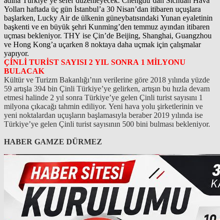
adına Türkiye’ye sefer düzenleyecek. Chengdu’dan Sichuan Hava
Yolları haftada üç gün İstanbul’a 30 Nisan’dan itibaren uçuşlara
başlarken, Lucky Air de ülkenin güneybatısındaki Yunan eyaletinin
başkenti ve en büyük şehri Kunming’den temmuz ayından itibaren
uçması bekleniyor. THY ise Çin’de Beijing, Shanghai, Guangzhou
ve Hong Kong’a uçarken 8 noktaya daha uçmak için çalışmalar
yapıyor.
ÇİNLİ TURİST SAYISI 2 YIL SONRA 1 MİLYONU
BULACAK
Kültür ve Turizm Bakanlığı’nın verilerine göre 2018 yılında yüzde
59 artışla 394 bin Çinli Türkiye’ye gelirken, artışın bu hızla devam
etmesi halinde 2 yıl sonra Türkiye’ye gelen Çinli turist sayısını 1
milyona çıkacağı tahmin ediliyor. Yeni hava yolu şirketlerinin ve
yeni noktalardan uçuşların başlamasıyla beraber 2019 yılında ise
Türkiye’ye gelen Çinli turist sayısının 500 bini bulması bekleniyor.
HABER GAMZE DÜRMEZ