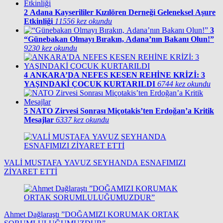
2
Adana Kayserililer Kızılören Derneği Geleneksel Aşure
Etkinliği
11556 kez okundu
3
“Günebakan Olmayı Bırakın, Adana’nın Bakanı Olun!”
9230 kez okundu
4
ANKARA’DA NEFES KESEN REHİNE KRİZİ: 3
YAŞINDAKİ ÇOCUK KURTARILDI
6744 kez okundu
5
NATO Zirvesi Sonrası Miçotakis’ten Erdoğan’a Kritik
Mesajlar
6337 kez okundu
VALİ MUSTAFA YAVUZ SEYHANDA ESNAFIMIZI
ZİYARET ETTİ
Ahmet Dağlaraştı ”DOĞAMIZI KORUMAK ORTAK