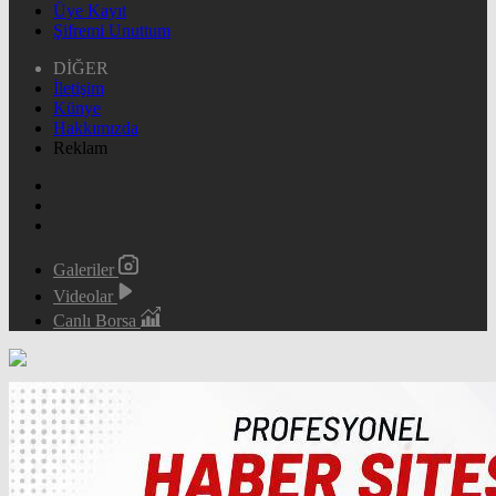
Üye Kayıt
Şifremi Unuttum
DİĞER
İletişim
Künye
Hakkımızda
Reklam
Galeriler
Videolar
Canlı Borsa