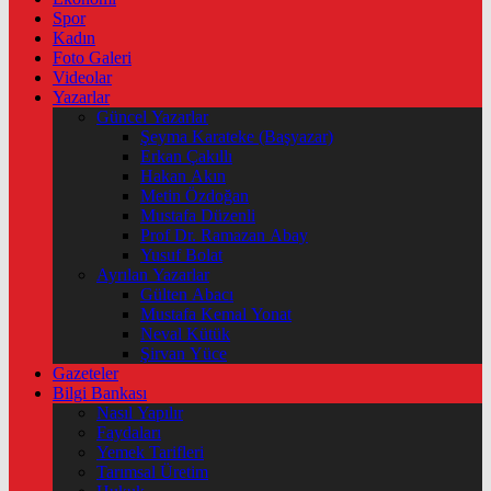
Spor
Kadın
Foto Galeri
Videolar
Yazarlar
Güncel Yazarlar
Şeyma Karateke (Başyazar)
Erkan Çakıllı
Hakan Akın
Metin Özdoğan
Mustafa Düzenli
Prof Dr. Ramazan Abay
Yusuf Bolat
Ayrılan Yazarlar
Gülten Abacı
Mustafa Kemal Yonat
Neval Kütük
Şirvan Yüce
Gazeteler
Bilgi Bankası
Nasıl Yapılır
Faydaları
Yemek Tarifleri
Tarımsal Üretim