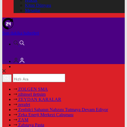
Hukuk
Kitap Dünyası
Mesajlar
Son dakika
haberleri
ZOLGEN SMA
zihinsel iletişim
ZEYDAN KARALAR
zerafet
Zenbilci Sahanın Nabzını Tutmaya Devam Ediyor
Zeka Enerji Merkezi Çalışması
ZAM
Zabıtaya Pasta