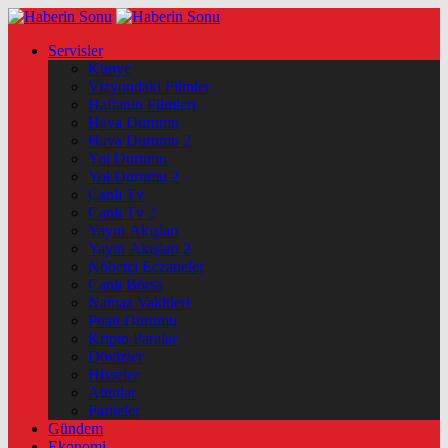
Servisler
Künye
Vizyondaki Filmler
Haftanin Filmleri
Hava Durumu
Hava Durumu 2
Yol Durumu
Yol Durumu 2
Canlı Tv
Canlı Tv 2
Yayın Akışları
Yayın Akışları 2
Nöbetçi Eczaneler
Canlı Borsa
Namaz Vakitleri
Puan Durumu
Kripto Paralar
Dövizler
Hisseler
Altınlar
Pariteler
Gündem
Ekonomi