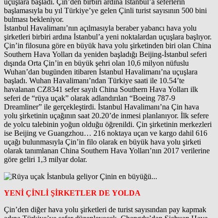
uçuşlara başladı. Çin’den birbiri ardına İstanbul’a seferlerin
başlamasıyla bu yıl Türkiye’ye gelen Çinli turist sayısının 500 bini
bulması bekleniyor.
İstanbul Havalimanı’nın açılmasıyla beraber yabancı hava yolu
şirketleri birbiri ardına İstanbul’a yeni noktalardan uçuşlara başlıyor.
Çin’in filosuna göre en büyük hava yolu şirketinden biri olan China
Southern Hava Yolları da yeniden başladığı Beijing-İstanbul seferi
dışında Orta Çin’in en büyük şehri olan 10,6 milyon nüfuslu
Wuhan’dan bugünden itibaren İstanbul Havalimanı’na uçuşlara
başladı. Wuhan Havalimanı’ndan Türkiye saati ile 10.54’te
havalanan CZ8341 sefer sayılı China Southern Hava Yolları ilk
seferi de “rüya uçak” olarak adlandırılan “Boeing 787-9
Dreamliner” ile gerçekleştirdi. İstanbul Havalimanı’na Çin hava
yolu şirketinin uçağının saat 20.20’de inmesi planlanıyor. İlk sefere
de yolcu talebinin yoğun olduğu öğrenildi. Çin şirketinin merkezleri
ise Beijing ve Guangzhou… 216 noktaya uçan ve kargo dahil 616
uçağı bulunmasıyla Çin’in filo olarak en büyük hava yolu şirketi
olarak tanımlanan China Southern Hava Yolları’nın 2017 verilerine
göre geliri 1,3 milyar dolar.
YENİ ÇİNLİ ŞİRKETLER DE YOLDA
Çin’den diğer hava yolu şirketleri de turist sayısından pay kapmak