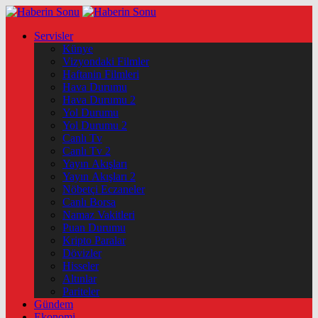
Servisler
Künye
Vizyondaki Filmler
Haftanin Filmleri
Hava Durumu
Hava Durumu 2
Yol Durumu
Yol Durumu 2
Canlı Tv
Canlı Tv 2
Yayın Akışları
Yayın Akışları 2
Nöbetçi Eczaneler
Canlı Borsa
Namaz Vakitleri
Puan Durumu
Kripto Paralar
Dövizler
Hisseler
Altınlar
Pariteler
Gündem
Ekonomi