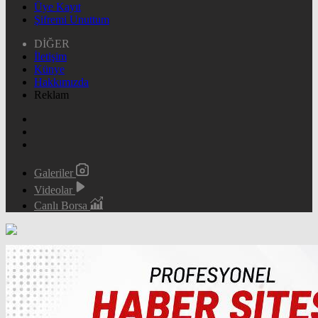
Üye Kayıt
Şifremi Unuttum
DİĞER
İletişim
Künye
Hakkımızda
Reklam
Galeriler
Videolar
Canlı Borsa