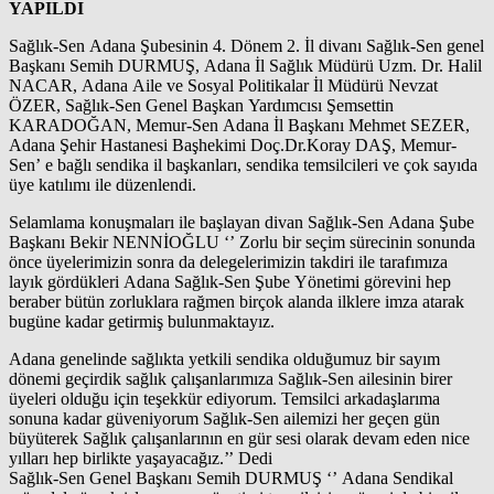
YAPILDI
Sağlık-Sen Adana Şubesinin 4. Dönem 2. İl divanı Sağlık-Sen genel
Başkanı Semih DURMUŞ, Adana İl Sağlık Müdürü Uzm. Dr. Halil
NACAR, Adana Aile ve Sosyal Politikalar İl Müdürü Nevzat
ÖZER, Sağlık-Sen Genel Başkan Yardımcısı Şemsettin
KARADOĞAN, Memur-Sen Adana İl Başkanı Mehmet SEZER,
Adana Şehir Hastanesi Başhekimi Doç.Dr.Koray DAŞ, Memur-
Sen’ e bağlı sendika il başkanları, sendika temsilcileri ve çok sayıda
üye katılımı ile düzenlendi.
Selamlama konuşmaları ile başlayan divan Sağlık-Sen Adana Şube
Başkanı Bekir NENNİOĞLU ‘’ Zorlu bir seçim sürecinin sonunda
önce üyelerimizin sonra da delegelerimizin takdiri ile tarafımıza
layık gördükleri Adana Sağlık-Sen Şube Yönetimi görevini hep
beraber bütün zorluklara rağmen birçok alanda ilklere imza atarak
bugüne kadar getirmiş bulunmaktayız.
Adana genelinde sağlıkta yetkili sendika olduğumuz bir sayım
dönemi geçirdik sağlık çalışanlarımıza Sağlık-Sen ailesinin birer
üyeleri olduğu için teşekkür ediyorum. Temsilci arkadaşlarıma
sonuna kadar güveniyorum Sağlık-Sen ailemizi her geçen gün
büyüterek Sağlık çalışanlarının en gür sesi olarak devam eden nice
yılları hep birlikte yaşayacağız.’’ Dedi
Sağlık-Sen Genel Başkanı Semih DURMUŞ ‘’ Adana Sendikal