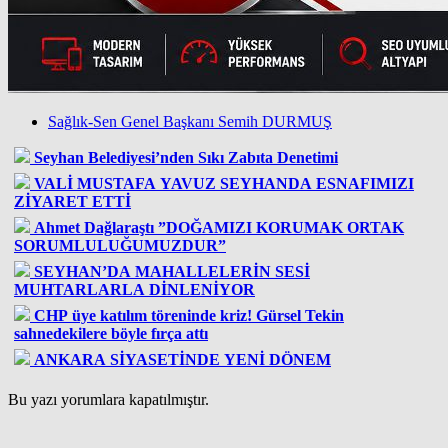
Sağlık-Sen Genel Başkanı Semih DURMUŞ
Seyhan Belediyesi’nden Sıkı Zabıta Denetimi
VALİ MUSTAFA YAVUZ SEYHANDA ESNAFIMIZI
ZİYARET ETTİ
Ahmet Dağlaraştı ”DOĞAMIZI KORUMAK ORTAK
SORUMLULUĞUMUZDUR”
SEYHAN’DA MAHALLELERİN SESİ
MUHTARLARLA DİNLENİYOR
CHP üye katılım töreninde kriz! Gürsel Tekin
sahnedekilere böyle fırça attı
ANKARA SİYASETİNDE YENİ DÖNEM
Bu yazı yorumlara kapatılmıştır.