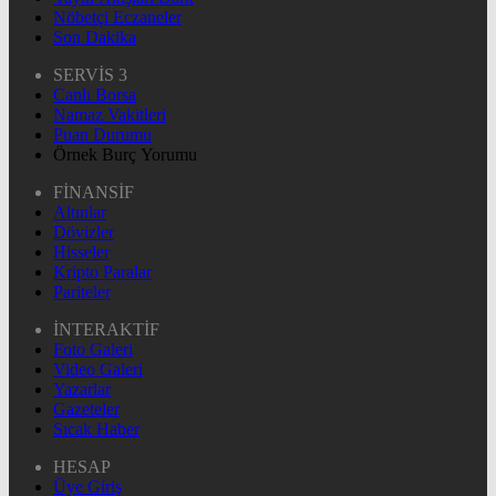
Nöbetçi Eczaneler
Son Dakika
SERVİS 3
Canlı Borsa
Namaz Vakitleri
Puan Durumu
Örnek Burç Yorumu
FİNANSİF
Altınlar
Dövizler
Hisseler
Kripto Paralar
Pariteler
İNTERAKTİF
Foto Galeri
Video Galeri
Yazarlar
Gazeteler
Sıcak Haber
HESAP
Üye Giriş