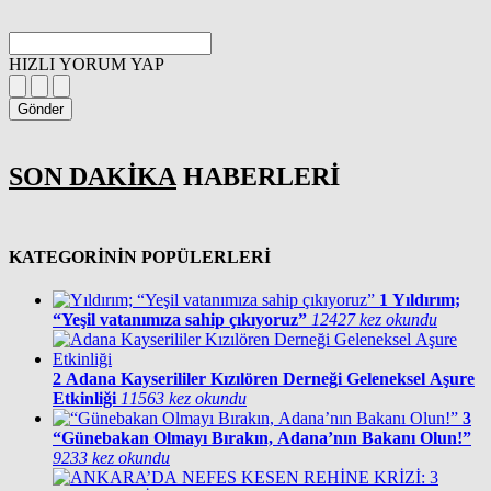
HIZLI YORUM YAP
Gönder
SON DAKİKA
HABERLERİ
KATEGORİNİN POPÜLERLERİ
1
Yıldırım;
“Yeşil vatanımıza sahip çıkıyoruz”
12427 kez okundu
2
Adana Kayserililer Kızılören Derneği Geleneksel Aşure
Etkinliği
11563 kez okundu
3
“Günebakan Olmayı Bırakın, Adana’nın Bakanı Olun!”
9233 kez okundu