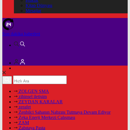
Hukuk
Kitap Dünyası
Mesajlar
Son dakika
haberleri
ZOLGEN SMA
zihinsel iletişim
ZEYDAN KARALAR
zerafet
Zenbilci Sahanın Nabzını Tutmaya Devam Ediyor
Zeka Enerji Merkezi Çalışması
ZAM
Zabıtaya Pasta