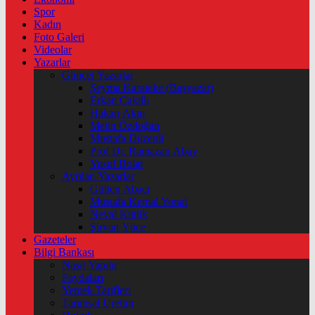
Spor
Kadın
Foto Galeri
Videolar
Yazarlar
Güncel Yazarlar
Şeyma Karateke (Başyazar)
Erkan Çakıllı
Hakan Akın
Metin Özdoğan
Mustafa Düzenli
Prof Dr. Ramazan Abay
Yusuf Bolat
Ayrılan Yazarlar
Gülten Abacı
Mustafa Kemal Yonat
Neval Kütük
Şirvan Yüce
Gazeteler
Bilgi Bankası
Nasıl Yapılır
Faydaları
Yemek Tarifleri
Tarımsal Üretim