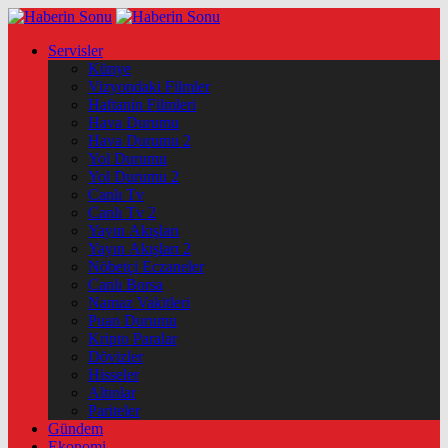
Servisler
Künye
Vizyondaki Filmler
Haftanin Filmleri
Hava Durumu
Hava Durumu 2
Yol Durumu
Yol Durumu 2
Canlı Tv
Canlı Tv 2
Yayın Akışları
Yayın Akışları 2
Nöbetçi Eczaneler
Canlı Borsa
Namaz Vakitleri
Puan Durumu
Kripto Paralar
Dövizler
Hisseler
Altınlar
Pariteler
Gündem
Ekonomi