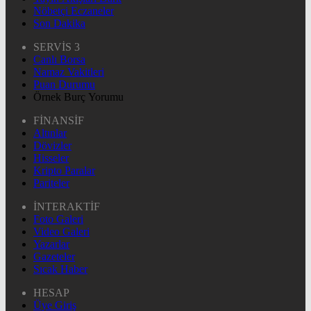
Nöbetçi Eczaneler
Son Dakika
SERVİS 3
Canlı Borsa
Namaz Vakitleri
Puan Durumu
Örnek Burç Yorumu
FİNANSİF
Altınlar
Dövizler
Hisseler
Kripto Paralar
Pariteler
İNTERAKTİF
Foto Galeri
Video Galeri
Yazarlar
Gazeteler
Sıcak Haber
HESAP
Üye Giriş