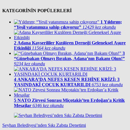
KATEGORİNİN POPÜLERLERİ
1
Yıldırım;
“Yeşil vatanımıza sahip çıkıyoruz”
12429 kez okundu
2
Adana Kayserililer Kızılören Derneği Geleneksel Aşure
Etkinliği
11564 kez okundu
3
“Günebakan Olmayı Bırakın, Adana’nın Bakanı Olun!”
9234 kez okundu
4
ANKARA’DA NEFES KESEN REHİNE KRİZİ: 3
YAŞINDAKİ ÇOCUK KURTARILDI
6753 kez okundu
5
NATO Zirvesi Sonrası Miçotakis’ten Erdoğan’a Kritik
Mesajlar
6346 kez okundu
Seyhan Belediyesi’nden Sıkı Zabıta Denetimi