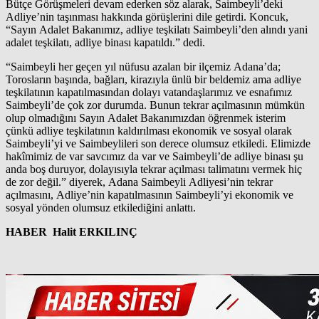
Bütçe Görüşmeleri devam ederken söz alarak, Saimbeyli’deki
Adliye’nin taşınması hakkında görüşlerini dile getirdi. Koncuk,
“Sayın Adalet Bakanımız, adliye teşkilatı Saimbeyli’den alındı yani
adalet teşkilatı, adliye binası kapatıldı.” dedi.
“Saimbeyli her geçen yıl nüfusu azalan bir ilçemiz Adana’da;
Torosların başında, bağları, kirazıyla ünlü bir beldemiz ama adliye
teşkilatının kapatılmasından dolayı vatandaşlarımız ve esnafımız
Saimbeyli’de çok zor durumda. Bunun tekrar açılmasının mümkün
olup olmadığını Sayın Adalet Bakanımızdan öğrenmek isterim
çünkü adliye teşkilatının kaldırılması ekonomik ve sosyal olarak
Saimbeyli’yi ve Saimbeylileri son derece olumsuz etkiledi. Elimizde
hakîmimiz de var savcımız da var ve Saimbeyli’de adliye binası şu
anda boş duruyor, dolayısıyla tekrar açılması talimatını vermek hiç
de zor değil.” diyerek, Adana Saimbeyli Adliyesi’nin tekrar
açılmasını, Adliye’nin kapatılmasının Saimbeyli’yi ekonomik ve
sosyal yönden olumsuz etkilediğini anlattı.
HABER Halit ERKILINÇ