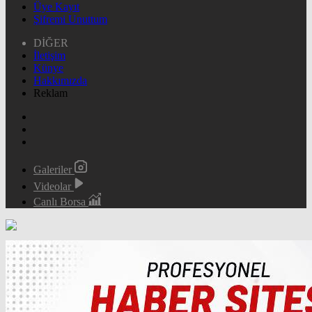
Üye Kayıt
Şifremi Unuttum
DİĞER
İletişim
Künye
Hakkımızda
Reklam
Galeriler
Videolar
Canlı Borsa