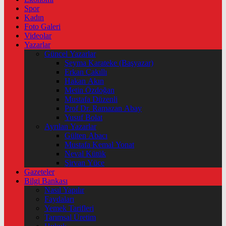
Spor
Kadın
Foto Galeri
Videolar
Yazarlar
Güncel Yazarlar
Şeyma Karateke (Başyazar)
Erkan Çakıllı
Hakan Akın
Metin Özdoğan
Mustafa Düzenli
Prof Dr. Ramazan Abay
Yusuf Bolat
Ayrılan Yazarlar
Gülten Abacı
Mustafa Kemal Yonat
Neval Kütük
Şirvan Yüce
Gazeteler
Bilgi Bankası
Nasıl Yapılır
Faydaları
Yemek Tarifleri
Tarımsal Üretim