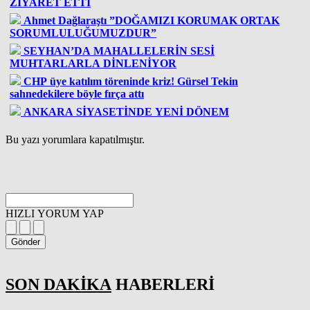
ZİYARET ETTİ
Ahmet Dağlaraştı ”DOĞAMIZI KORUMAK ORTAK
SORUMLULUĞUMUZDUR”
SEYHAN’DA MAHALLELERİN SESİ
MUHTARLARLA DİNLENİYOR
CHP üye katılım töreninde kriz! Gürsel Tekin
sahnedekilere böyle fırça attı
ANKARA SİYASETİNDE YENİ DÖNEM
Bu yazı yorumlara kapatılmıştır.
HIZLI YORUM YAP
Gönder
SON DAKİKA
HABERLERİ