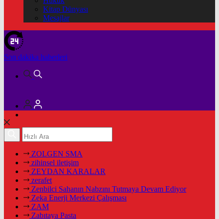
Hukuk
Kitap Dünyası
Mesajlar
Son dakika
haberleri
ZOLGEN SMA
zihinsel iletişim
ZEYDAN KARALAR
zerafet
Zenbilci Sahanın Nabzını Tutmaya Devam Ediyor
Zeka Enerji Merkezi Çalışması
ZAM
Zabıtaya Pasta