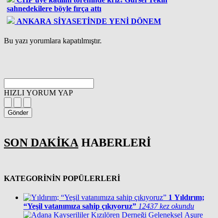
sahnedekilere böyle fırça attı
ANKARA SİYASETİNDE YENİ DÖNEM
Bu yazı yorumlara kapatılmıştır.
HIZLI YORUM YAP
Gönder
SON DAKİKA
HABERLERİ
KATEGORİNİN POPÜLERLERİ
1
Yıldırım;
“Yeşil vatanımıza sahip çıkıyoruz”
12437 kez okundu