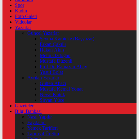
Spor
Kadın
Foto Galeri
Videolar
Yazarlar
Güncel Yazarlar
Şeyma Karateke (Başyazar)
Erkan Çakıllı
Hakan Akın
Metin Özdoğan
Mustafa Düzenli
Prof Dr. Ramazan Abay
Yusuf Bolat
Ayrılan Yazarlar
Gülten Abacı
Mustafa Kemal Yonat
Neval Kütük
Şirvan Yüce
Gazeteler
Bilgi Bankası
Nasıl Yapılır
Faydaları
Yemek Tarifleri
Tarımsal Üretim