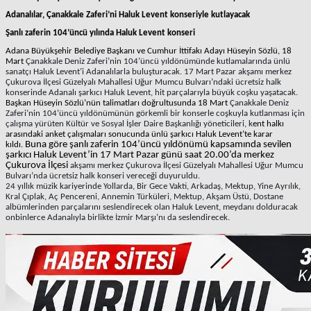
Adanalılar, Çanakkale Zaferi’ni Haluk Levent konseriyle kutlayacak
Şanlı zaferin 104’üncü yılında Haluk Levent konseri
Adana Büyükşehir Belediye Başkanı ve Cumhur İttifakı Adayı Hüseyin Sözlü, 18
Mart
Çanakkale Deniz Zaferi’nin 104’üncü yıldönümünde kutlamalarında ünlü
sanatçı Haluk Levent’i Adanalılarla buluşturacak. 17 Mart Pazar akşamı merkez
Çukurova İlçesi Güzelyalı Mahallesi Uğur Mumcu Bulvarı’ndaki ücretsiz halk
konserinde Adanalı şarkıcı Haluk Levent, hit parçalarıyla büyük coşku yaşatacak.
Başkan Hüseyin Sözlü’nün talimatları doğrultusunda 18 Mart
Çanakkale Deniz
Zaferi’nin 104’üncü yıldönümünün görkemli bir konserle coşkuyla kutlanması için
çalışma yürüten Kültür ve Sosyal İşler Daire Başkanlığı yöneticileri, k
ent halkı
arasındaki anket çalışmaları sonucunda ünlü şarkıcı Haluk Levent’te karar
Buna göre şanlı zaferin 104’üncü yıldönümü kapsamında sevilen
kıldı.
şarkıcı Haluk Levent’in 17 Mart Pazar günü saat 20.00’da merkez
Çukurova İlçesi
akşamı merkez Çukurova İlçesi Güzelyalı Mahallesi Uğur Mumcu
Bulvarı’nda ücretsiz halk konseri vereceği duyuruldu.
24 yıllık müzik kariyerinde Yollarda, Bir Gece Vakti, Arkadaş, Mektup, Yine Ayrılık,
Kral Çıplak, Aç Pencereni, Annemin Türküleri, Mektup, Akşam Üstü, Dostane
albümlerinden parçalarını seslendirecek olan Haluk Levent, meydanı dolduracak
onbinlerce Adanalıyla birlikte İzmir Marşı’nı da seslendirecek.