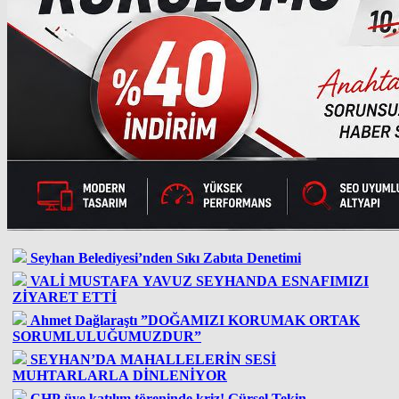
Seyhan Belediyesi’nden Sıkı Zabıta Denetimi
VALİ MUSTAFA YAVUZ SEYHANDA ESNAFIMIZI
ZİYARET ETTİ
Ahmet Dağlaraştı ”DOĞAMIZI KORUMAK ORTAK
SORUMLULUĞUMUZDUR”
SEYHAN’DA MAHALLELERİN SESİ
MUHTARLARLA DİNLENİYOR
CHP üye katılım töreninde kriz! Gürsel Tekin