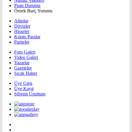
Namaz Vakitleri
Puan Durumu
Örnek Burç Yorumu
Altınlar
Dövizler
Hisseler
Kripto Paralar
Pariteler
Foto Galeri
Video Galeri
Yazarlar
Gazeteler
Sıcak Haber
Üye Giriş
Üye Kayıt
Şifremi Unuttum