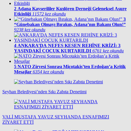
2
Adana Kayserililer Kızılören Derneği Geleneksel Aşure
Etkinliği
11572 kez okundu
3
“Günebakan Olmayı Bırakın, Adana’nın Bakanı Olun!”
9238 kez okundu
4
ANKARA’DA NEFES KESEN REHİNE KRİZİ: 3
YAŞINDAKİ ÇOCUK KURTARILDI
6761 kez okundu
5
NATO Zirvesi Sonrası Miçotakis’ten Erdoğan’a Kritik
Mesajlar
6354 kez okundu
Seyhan Belediyesi’nden Sıkı Zabıta Denetimi
VALİ MUSTAFA YAVUZ SEYHANDA ESNAFIMIZI
ZİYARET ETTİ