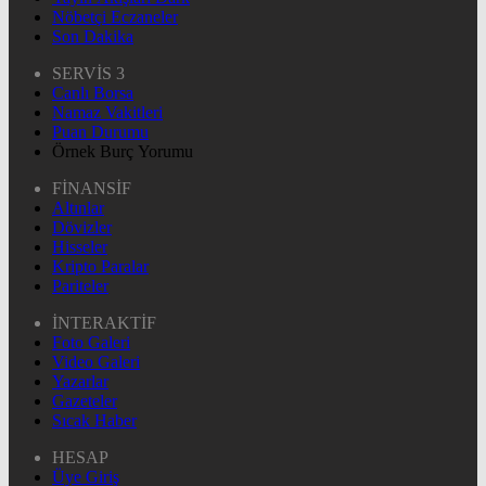
Nöbetçi Eczaneler
Son Dakika
SERVİS 3
Canlı Borsa
Namaz Vakitleri
Puan Durumu
Örnek Burç Yorumu
FİNANSİF
Altınlar
Dövizler
Hisseler
Kripto Paralar
Pariteler
İNTERAKTİF
Foto Galeri
Video Galeri
Yazarlar
Gazeteler
Sıcak Haber
HESAP
Üye Giriş