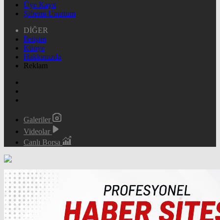
Üye Kayıt
Şifremi Unuttum
DİĞER
İletişim
Künye
Hakkımızda
Reklam
Galeriler
Videolar
Canlı Borsa