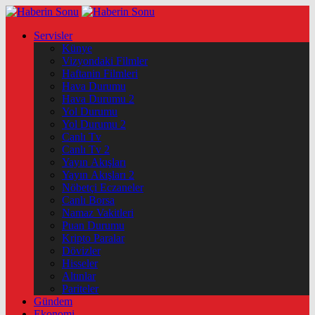
Servisler
Künye
Vizyondaki Filmler
Haftanin Filmleri
Hava Durumu
Hava Durumu 2
Yol Durumu
Yol Durumu 2
Canlı Tv
Canlı Tv 2
Yayın Akışları
Yayın Akışları 2
Nöbetçi Eczaneler
Canlı Borsa
Namaz Vakitleri
Puan Durumu
Kripto Paralar
Dövizler
Hisseler
Altınlar
Pariteler
Gündem
Ekonomi