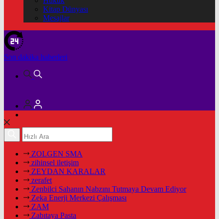
Hukuk
Kitap Dünyası
Mesajlar
Son dakika
haberleri
ZOLGEN SMA
zihinsel iletişim
ZEYDAN KARALAR
zerafet
Zenbilci Sahanın Nabzını Tutmaya Devam Ediyor
Zeka Enerji Merkezi Çalışması
ZAM
Zabıtaya Pasta