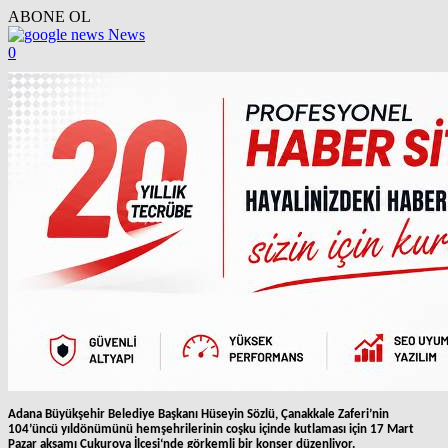
ABONE OL
News
0
Adana Büyükşehir Belediye Başkanı Hüseyin Sözlü, Çanakkale Zaferi’nin
104’üncü yıldönümünü hemşehrilerinin coşku içinde kutlaması için 17 Mart
Pazar akşamı Çukurova İlçesi‘nde görkemli bir konser düzenliyor.