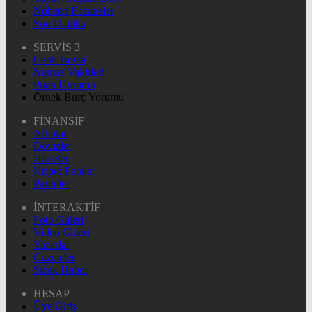
Nöbetçi Eczaneler
Son Dakika
SERVİS 3
Canlı Borsa
Namaz Vakitleri
Puan Durumu
Örnek Burç Yorumu
FİNANSİF
Altınlar
Dövizler
Hisseler
Kripto Paralar
Pariteler
İNTERAKTİF
Foto Galeri
Video Galeri
Yazarlar
Gazeteler
Sıcak Haber
HESAP
Üye Giriş