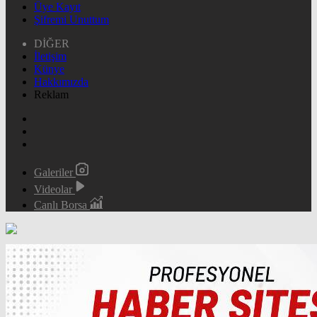
Üye Kayıt
Şifremi Unuttum
DİĞER
İletişim
Künye
Hakkımızda
Reklam
Galeriler
Videolar
Canlı Borsa