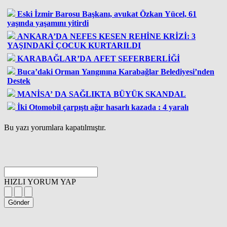
Eski İzmir Barosu Başkanı, avukat Özkan Yücel, 61
yaşında yaşamını yitirdi
ANKARA’DA NEFES KESEN REHİNE KRİZİ: 3
YAŞINDAKİ ÇOCUK KURTARILDI
KARABAĞLAR’DA AFET SEFERBERLİĞİ
Buca’daki Orman Yangınına Karabağlar Belediyesi’nden
Destek
MANİSA’ DA SAĞLIKTA BÜYÜK SKANDAL
İki Otomobil çarpıştı ağır hasarlı kazada : 4 yaralı
Bu yazı yorumlara kapatılmıştır.
HIZLI YORUM YAP
Gönder