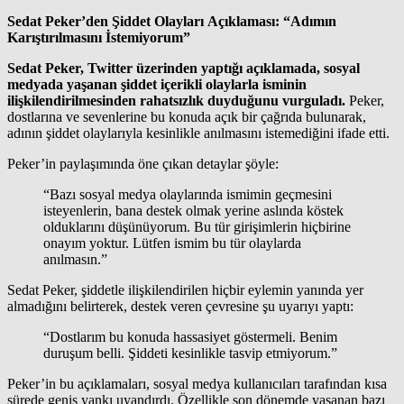
Sedat Peker’den Şiddet Olayları Açıklaması: “Adımın
Karıştırılmasını İstemiyorum”
Sedat Peker, Twitter üzerinden yaptığı açıklamada, sosyal
medyada yaşanan şiddet içerikli olaylarla isminin
ilişkilendirilmesinden rahatsızlık duyduğunu vurguladı.
Peker,
dostlarına ve sevenlerine bu konuda açık bir çağrıda bulunarak,
adının şiddet olaylarıyla kesinlikle anılmasını istemediğini ifade etti.
Peker’in paylaşımında öne çıkan detaylar şöyle:
“Bazı sosyal medya olaylarında ismimin geçmesini
isteyenlerin, bana destek olmak yerine aslında köstek
olduklarını düşünüyorum. Bu tür girişimlerin hiçbirine
onayım yoktur. Lütfen ismim bu tür olaylarda
anılmasın.”
Sedat Peker, şiddetle ilişkilendirilen hiçbir eylemin yanında yer
almadığını belirterek, destek veren çevresine şu uyarıyı yaptı:
“Dostlarım bu konuda hassasiyet göstermeli. Benim
duruşum belli. Şiddeti kesinlikle tasvip etmiyorum.”
Peker’in bu açıklamaları, sosyal medya kullanıcıları tarafından kısa
sürede geniş yankı uyandırdı. Özellikle son dönemde yaşanan bazı