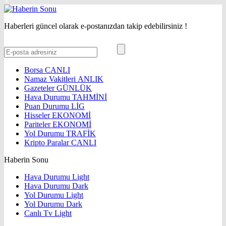
Haberleri güncel olarak e-postanızdan takip edebilirsiniz !
Borsa
CANLI
Namaz Vakitleri
ANLIK
Gazeteler
GÜNLÜK
Hava Durumu
TAHMİNİ
Puan Durumu
LİG
Hisseler
EKONOMİ
Pariteler
EKONOMİ
Yol Durumu
TRAFİK
Kripto Paralar
CANLI
Haberin Sonu
Hava Durumu Light
Hava Durumu Dark
Yol Durumu Light
Yol Durumu Dark
Canlı Tv Light