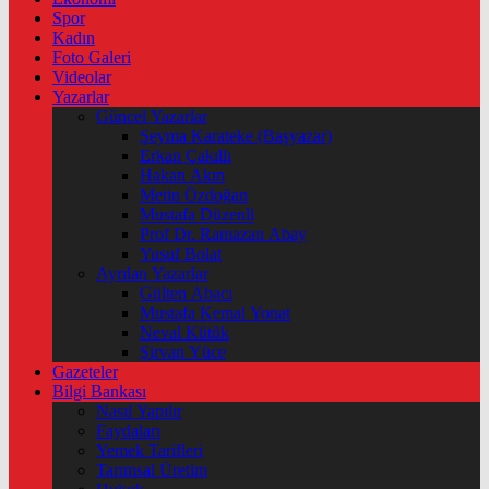
Spor
Kadın
Foto Galeri
Videolar
Yazarlar
Güncel Yazarlar
Şeyma Karateke (Başyazar)
Erkan Çakıllı
Hakan Akın
Metin Özdoğan
Mustafa Düzenli
Prof Dr. Ramazan Abay
Yusuf Bolat
Ayrılan Yazarlar
Gülten Abacı
Mustafa Kemal Yonat
Neval Kütük
Şirvan Yüce
Gazeteler
Bilgi Bankası
Nasıl Yapılır
Faydaları
Yemek Tarifleri
Tarımsal Üretim