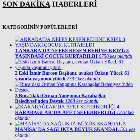
SON DAKİKA
HABERLERİ
KATEGORİNİN POPÜLERLERİ
1
ANKARA’DA NEFES KESEN REHİNE KRİZİ: 3
YAŞINDAKİ ÇOCUK KURTARILDI
6750 kez okundu
2
Eski İzmir Barosu Başkanı, avukat Özkan Yücel, 61
yaşında yaşamını yitirdi
2397 kez okundu
3
Buca’daki Orman Yangınına Karabağlar
Belediyesi’nden Destek
1268 kez okundu
4
KARABAĞLAR’DA AFET SEFERBERLİĞİ
1218 kez
okundu
5
MANİSA’ DA SAĞLIKTA BÜYÜK SKANDAL
501 kez
okundu