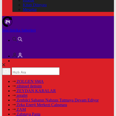
Hukuk
Kitap Dünyası
Mesajlar
Son dakika
haberleri
ZOLGEN SMA
zihinsel iletişim
ZEYDAN KARALAR
zerafet
Zenbilci Sahanın Nabzını Tutmaya Devam Ediyor
Zeka Enerji Merkezi Çalışması
ZAM
Zabıtaya Pasta