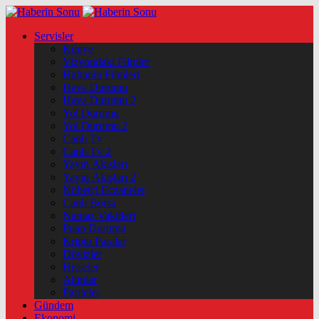
Servisler
Künye
Vizyondaki Filmler
Haftanin Filmleri
Hava Durumu
Hava Durumu 2
Yol Durumu
Yol Durumu 2
Canlı Tv
Canlı Tv 2
Yayın Akışları
Yayın Akışları 2
Nöbetçi Eczaneler
Canlı Borsa
Namaz Vakitleri
Puan Durumu
Kripto Paralar
Dövizler
Hisseler
Altınlar
Pariteler
Gündem
Ekonomi