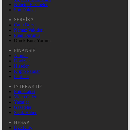
Nöbetçi Eczaneler
Son Dakika
SERVİS 3
Canlı Borsa
Namaz Vakitleri
Puan Durumu
Örnek Burç Yorumu
FİNANSİF
Altınlar
Dövizler
Hisseler
Kripto Paralar
Pariteler
İNTERAKTİF
Foto Galeri
Video Galeri
Yazarlar
Gazeteler
Sıcak Haber
HESAP
Üye Giriş