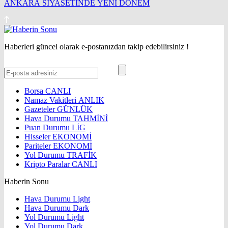
ANKARA SİYASETİNDE YENİ DÖNEM
Haberleri güncel olarak e-postanızdan takip edebilirsiniz !
Borsa
CANLI
Namaz Vakitleri
ANLIK
Gazeteler
GÜNLÜK
Hava Durumu
TAHMİNİ
Puan Durumu
LİG
Hisseler
EKONOMİ
Pariteler
EKONOMİ
Yol Durumu
TRAFİK
Kripto Paralar
CANLI
Haberin Sonu
Hava Durumu Light
Hava Durumu Dark
Yol Durumu Light
Yol Durumu Dark