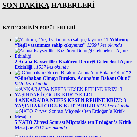
SON DAKİKA
HABERLERİ
KATEGORİNİN POPÜLERLERİ
1
Yıldırım;
“Yeşil vatanımıza sahip çıkıyoruz”
12394 kez okundu
2
Adana Kayserililer Kızılören Derneği Geleneksel Aşure
Etkinliği
11537 kez okundu
3
“Günebakan Olmayı Bırakın, Adana’nın Bakanı Olun!”
9220 kez okundu
4
ANKARA’DA NEFES KESEN REHİNE KRİZİ: 3
YAŞINDAKİ ÇOCUK KURTARILDI
6724 kez okundu
5
NATO Zirvesi Sonrası Miçotakis’ten Erdoğan’a Kritik
Mesajlar
6317 kez okundu