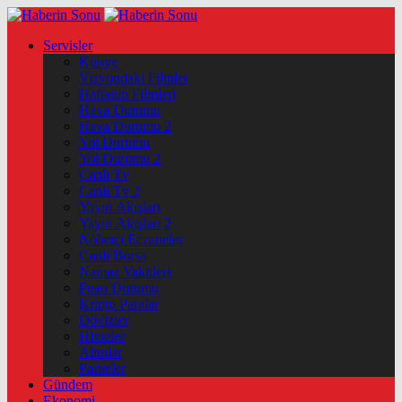
Servisler
Künye
Vizyondaki Filmler
Haftanin Filmleri
Hava Durumu
Hava Durumu 2
Yol Durumu
Yol Durumu 2
Canlı Tv
Canlı Tv 2
Yayın Akışları
Yayın Akışları 2
Nöbetçi Eczaneler
Canlı Borsa
Namaz Vakitleri
Puan Durumu
Kripto Paralar
Dövizler
Hisseler
Altınlar
Pariteler
Gündem
Ekonomi