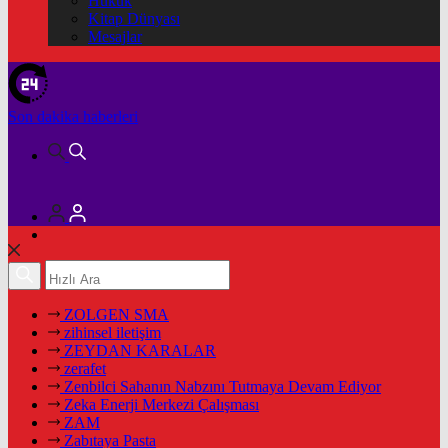
Hukuk
Kitap Dünyası
Mesajlar
Son dakika
haberleri
ZOLGEN SMA
zihinsel iletişim
ZEYDAN KARALAR
zerafet
Zenbilci Sahanın Nabzını Tutmaya Devam Ediyor
Zeka Enerji Merkezi Çalışması
ZAM
Zabıtaya Pasta