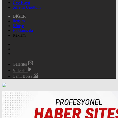
Üye Kayıt
Şifremi Unuttum
DİĞER
İletişim
Künye
Hakkımızda
Reklam
Galeriler
Videolar
Canlı Borsa