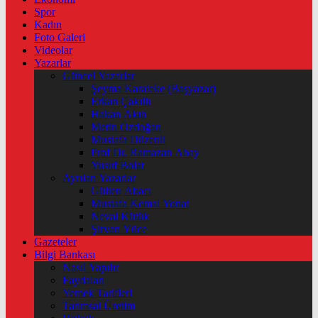
Spor
Kadın
Foto Galeri
Videolar
Yazarlar
Güncel Yazarlar
Şeyma Karateke (Başyazar)
Erkan Çakıllı
Hakan Akın
Metin Özdoğan
Mustafa Düzenli
Prof Dr. Ramazan Abay
Yusuf Bolat
Ayrılan Yazarlar
Gülten Abacı
Mustafa Kemal Yonat
Neval Kütük
Şirvan Yüce
Gazeteler
Bilgi Bankası
Nasıl Yapılır
Faydaları
Yemek Tarifleri
Tarımsal Üretim