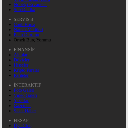
Nöbetçi Eczaneler
Son Dakika
SERVİS 3
Canlı Borsa
Namaz Vakitleri
Puan Durumu
Örnek Burç Yorumu
FİNANSİF
Altınlar
Dövizler
Hisseler
Kripto Paralar
Pariteler
İNTERAKTİF
Foto Galeri
Video Galeri
Yazarlar
Gazeteler
Sıcak Haber
HESAP
Üye Giriş