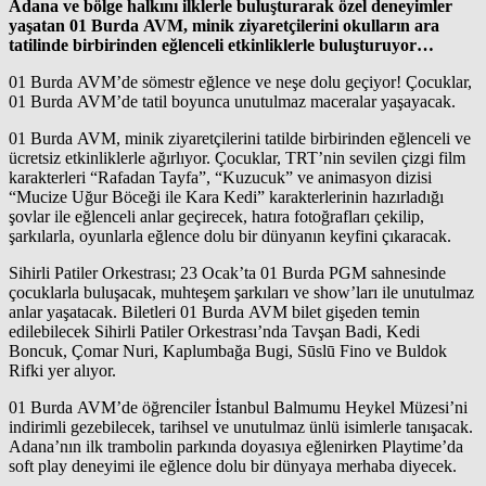
Adana ve bölge halkını ilklerle buluşturarak özel deneyimler
yaşatan 01 Burda AVM, minik ziyaretçilerini okulların ara
tatilinde birbirinden eğlenceli etkinliklerle buluşturuyor…
01 Burda AVM’de sömestr eğlence ve neşe dolu geçiyor! Çocuklar,
01 Burda AVM’de tatil boyunca unutulmaz maceralar yaşayacak.
01 Burda AVM, minik ziyaretçilerini tatilde birbirinden eğlenceli ve
ücretsiz etkinliklerle ağırlıyor. Çocuklar, TRT’nin sevilen çizgi film
karakterleri “Rafadan Tayfa”, “Kuzucuk” ve animasyon dizisi
“Mucize Uğur Böceği ile Kara Kedi” karakterlerinin hazırladığı
şovlar ile eğlenceli anlar geçirecek, hatıra fotoğrafları çekilip,
şarkılarla, oyunlarla eğlence dolu bir dünyanın keyfini çıkaracak.
Sihirli Patiler Orkestrası; 23 Ocak’ta 01 Burda PGM sahnesinde
çocuklarla buluşacak, muhteşem şarkıları ve show’ları ile unutulmaz
anlar yaşatacak. Biletleri 01 Burda AVM bilet gişeden temin
edilebilecek Sihirli Patiler Orkestrası’nda Tavşan Badi, Kedi
Boncuk, Çomar Nuri, Kaplumbağa Bugi, Sūslū Fino ve Buldok
Rifki yer alıyor.
01 Burda AVM’de öğrenciler İstanbul Balmumu Heykel Müzesi’ni
indirimli gezebilecek, tarihsel ve unutulmaz ünlü isimlerle tanışacak.
Adana’nın ilk trambolin parkında doyasıya eğlenirken Playtime’da
soft play deneyimi ile eğlence dolu bir dünyaya merhaba diyecek.