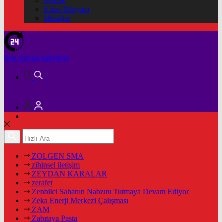
Hukuk
Kitap Dünyası
Mesajlar
Son dakika
haberleri
ZOLGEN SMA
zihinsel iletişim
ZEYDAN KARALAR
zerafet
Zenbilci Sahanın Nabzını Tutmaya Devam Ediyor
Zeka Enerji Merkezi Çalışması
ZAM
Zabıtaya Pasta