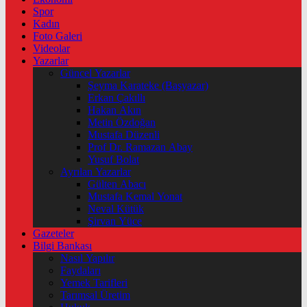
Spor
Kadın
Foto Galeri
Videolar
Yazarlar
Güncel Yazarlar
Şeyma Karateke (Başyazar)
Erkan Çakıllı
Hakan Akın
Metin Özdoğan
Mustafa Düzenli
Prof Dr. Ramazan Abay
Yusuf Bolat
Ayrılan Yazarlar
Gülten Abacı
Mustafa Kemal Yonat
Neval Kütük
Şirvan Yüce
Gazeteler
Bilgi Bankası
Nasıl Yapılır
Faydaları
Yemek Tarifleri
Tarımsal Üretim