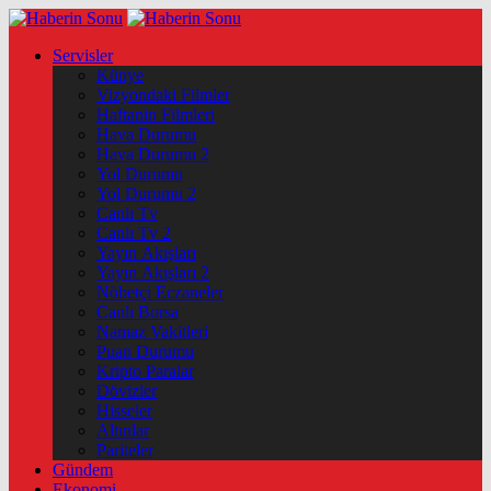
Servisler
Künye
Vizyondaki Filmler
Haftanin Filmleri
Hava Durumu
Hava Durumu 2
Yol Durumu
Yol Durumu 2
Canlı Tv
Canlı Tv 2
Yayın Akışları
Yayın Akışları 2
Nöbetçi Eczaneler
Canlı Borsa
Namaz Vakitleri
Puan Durumu
Kripto Paralar
Dövizler
Hisseler
Altınlar
Pariteler
Gündem
Ekonomi