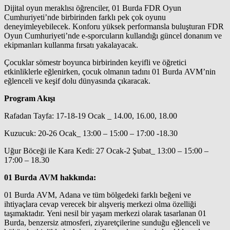
Dijital oyun meraklısı öğrenciler, 01 Burda FDR Oyun
Cumhuriyeti’nde birbirinden farklı pek çok oyunu
deneyimleyebilecek. Konforu yüksek performansla buluşturan FDR
Oyun Cumhuriyeti’nde e-sporcuların kullandığı güncel donanım ve
ekipmanları kullanma fırsatı yakalayacak.
Çocuklar sömestr boyunca birbirinden keyifli ve öğretici
etkinliklerle eğlenirken, çocuk olmanın tadını 01 Burda AVM’nin
eğlenceli ve keşif dolu dünyasında çıkaracak.
Program Akışı
Rafadan Tayfa: 17-18-19 Ocak _ 14.00, 16.00, 18.00
Kuzucuk: 20-26 Ocak_ 13:00 – 15:00 – 17:00 -18.30
Uğur Böceği ile Kara Kedi: 27 Ocak-2 Şubat_ 13:00 – 15:00 –
17:00 – 18.30
01 Burda AVM hakkında:
01 Burda AVM, Adana ve tüm bölgedeki farklı beğeni ve
ihtiyaçlara cevap verecek bir alışveriş merkezi olma özelliği
taşımaktadır. Yeni nesil bir yaşam merkezi olarak tasarlanan 01
Burda, benzersiz atmosferi, ziyaretçilerine sunduğu eğlenceli ve