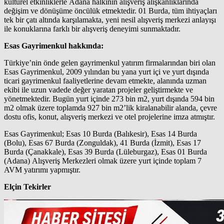
kültürel etkinliklerle Adana halkının alışveriş alışkanlıklarında
değişim ve dönüşüme öncülük etmektedir. 01 Burda, tüm ihtiyaçları
tek bir çatı altında karşılamakta, yeni nesil alışveriş merkezi anlayışı
ile konuklarına farklı bir alışveriş deneyimi sunmaktadır.
Esas Gayrimenkul hakkında:
Türkiye’nin önde gelen gayrimenkul yatırım firmalarından biri olan
Esas Gayrimenkul, 2009 yılından bu yana yurt içi ve yurt dışında
ticari gayrimenkul faaliyetlerine devam etmekte, alanında uzman
ekibi ile uzun vadede değer yaratan projeler geliştirmekte ve
yönetmektedir. Bugün yurt içinde 273 bin m2, yurt dışında 594 bin
m2 olmak üzere toplamda 927 bin m2’lik kiralanabilir alanda, çevre
dostu ofis, konut, alışveriş merkezi ve otel projelerine imza atmıştır.
Esas Gayrimenkul; Esas 10 Burda (Balıkesir), Esas 14 Burda
(Bolu), Esas 67 Burda (Zonguldak), 41 Burda (İzmit), Esas 17
Burda (Çanakkale), Esas 39 Burda (Lüleburgaz), Esas 01 Burda
(Adana) Alışveriş Merkezleri olmak üzere yurt içinde toplam 7
AVM yatırımı yapmıştır.
Elçin Tekirler