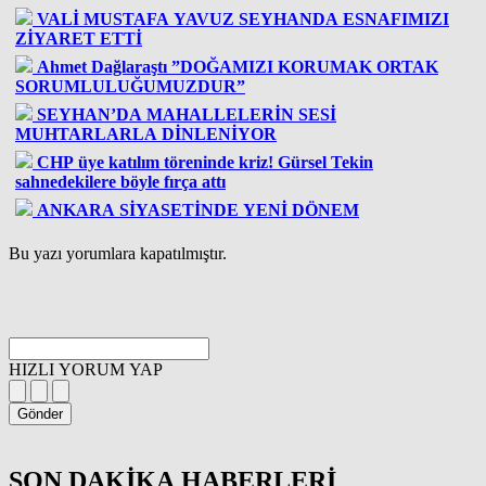
VALİ MUSTAFA YAVUZ SEYHANDA ESNAFIMIZI
ZİYARET ETTİ
Ahmet Dağlaraştı ”DOĞAMIZI KORUMAK ORTAK
SORUMLULUĞUMUZDUR”
SEYHAN’DA MAHALLELERİN SESİ
MUHTARLARLA DİNLENİYOR
CHP üye katılım töreninde kriz! Gürsel Tekin
sahnedekilere böyle fırça attı
ANKARA SİYASETİNDE YENİ DÖNEM
Bu yazı yorumlara kapatılmıştır.
HIZLI YORUM YAP
Gönder
SON DAKİKA
HABERLERİ