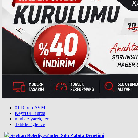
01 Burda AVM
Keyfi 01 Burda
minik ziyaretçiler
Tatilde Eğlence
Seyhan Belediyesi’nden Sıkı Zabıta Denetimi