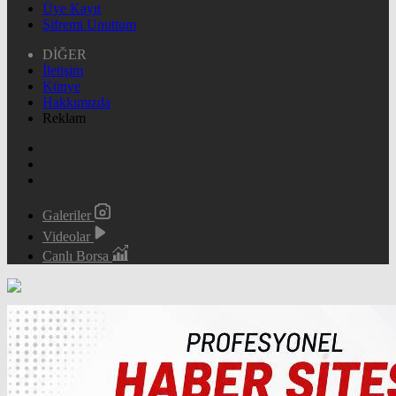
Üye Kayıt
Şifremi Unuttum
DİĞER
İletişim
Künye
Hakkımızda
Reklam
Galeriler
Videolar
Canlı Borsa