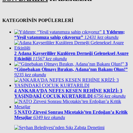
KATEGORİNİN POPÜLERLERİ
1
Yıldırım;
“Yeşil vatanımıza sahip çıkıyoruz”
12431 kez okundu
2
Adana Kayserililer Kızılören Derneği Geleneksel Aşure
Etkinliği
11567 kez okundu
3
“Günebakan Olmayı Bırakın, Adana’nın Bakanı Olun!”
9235 kez okundu
4
ANKARA’DA NEFES KESEN REHİNE KRİZİ: 3
YAŞINDAKİ ÇOCUK KURTARILDI
6756 kez okundu
5
NATO Zirvesi Sonrası Miçotakis’ten Erdoğan’a Kritik
Mesajlar
6349 kez okundu