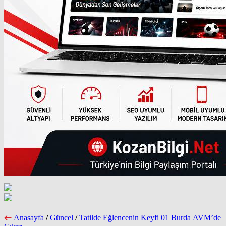
Anasayfa
/
Güncel
/
Tatilde Eğlencenin Keyfi 01 Burda AVM’de