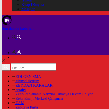
Hukuk
Kitap Dünyası
Mesajlar
Son dakika
haberleri
ZOLGEN SMA
zihinsel iletişim
ZEYDAN KARALAR
zerafet
Zenbilci Sahanın Nabzını Tutmaya Devam Ediyor
Zeka Enerji Merkezi Çalışması
ZAM
Zabıtaya Pasta