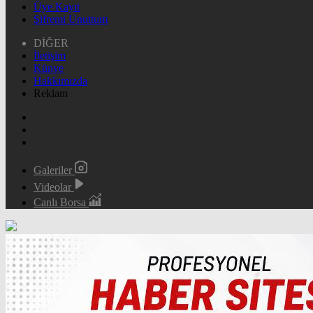
Üye Kayıt
Şifremi Unuttum
DİĞER
İletişim
Künye
Hakkımızda
Reklam
Galeriler
Videolar
Canlı Borsa