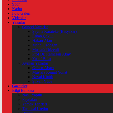
Spor
Kadın
Foto Galeri
Videolar
Yazarlar
Güncel Yazarlar
Şeyma Karateke (Başyazar)
Erkan Çakıllı
Hakan Akın
Metin Özdoğan
Mustafa Düzenli
Prof Dr. Ramazan Abay
Yusuf Bolat
Ayrılan Yazarlar
Gülten Abacı
Mustafa Kemal Yonat
Neval Kütük
Şirvan Yüce
Gazeteler
Bilgi Bankası
Nasıl Yapılır
Faydaları
Yemek Tarifleri
Tarımsal Üretim