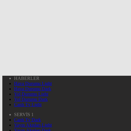
HABERLER
Hava Durumu Light
Hava Durumu Dark
Yol Durumu Light
Yol Durumu Dark
Canlı Tv Light
SERVİS 1
Canlı Tv Dark
Yayın Akışları Light
Yayın Akışları Dark