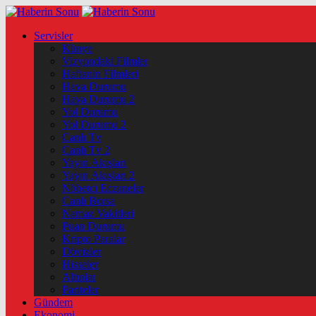
Servisler
Künye
Vizyondaki Filmler
Haftanin Filmleri
Hava Durumu
Hava Durumu 2
Yol Durumu
Yol Durumu 2
Canlı Tv
Canlı Tv 2
Yayın Akışları
Yayın Akışları 2
Nöbetçi Eczaneler
Canlı Borsa
Namaz Vakitleri
Puan Durumu
Kripto Paralar
Dövizler
Hisseler
Altınlar
Pariteler
Gündem
Ekonomi