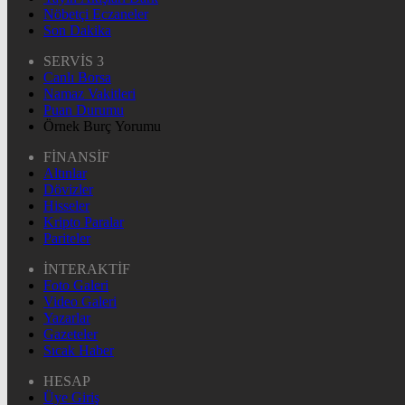
Nöbetçi Eczaneler
Son Dakika
SERVİS 3
Canlı Borsa
Namaz Vakitleri
Puan Durumu
Örnek Burç Yorumu
FİNANSİF
Altınlar
Dövizler
Hisseler
Kripto Paralar
Pariteler
İNTERAKTİF
Foto Galeri
Video Galeri
Yazarlar
Gazeteler
Sıcak Haber
HESAP
Üye Giriş