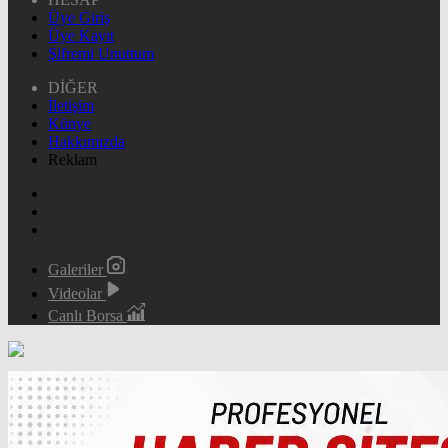
Üye Giriş
Üye Kayıt
Şifremi Unuttum
DİĞER
İletişim
Künye
Hakkımızda
Reklam
Galeriler
Videolar
Canlı Borsa