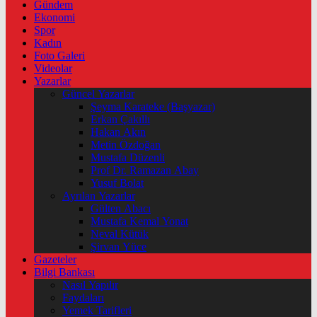
Gündem
Ekonomi
Spor
Kadın
Foto Galeri
Videolar
Yazarlar
Güncel Yazarlar
Şeyma Karateke (Başyazar)
Erkan Çakıllı
Hakan Akın
Metin Özdoğan
Mustafa Düzenli
Prof Dr. Ramazan Abay
Yusuf Bolat
Ayrılan Yazarlar
Gülten Abacı
Mustafa Kemal Yonat
Neval Kütük
Şirvan Yüce
Gazeteler
Bilgi Bankası
Nasıl Yapılır
Faydaları
Yemek Tarifleri