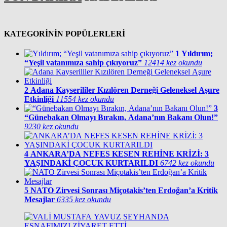
KATEGORİNİN POPÜLERLERİ
1
Yıldırım;
“Yeşil vatanımıza sahip çıkıyoruz”
12414 kez okundu
2
Adana Kayserililer Kızılören Derneği Geleneksel Aşure
Etkinliği
11554 kez okundu
3
“Günebakan Olmayı Bırakın, Adana’nın Bakanı Olun!”
9230 kez okundu
4
ANKARA’DA NEFES KESEN REHİNE KRİZİ: 3
YAŞINDAKİ ÇOCUK KURTARILDI
6742 kez okundu
5
NATO Zirvesi Sonrası Miçotakis’ten Erdoğan’a Kritik
Mesajlar
6335 kez okundu