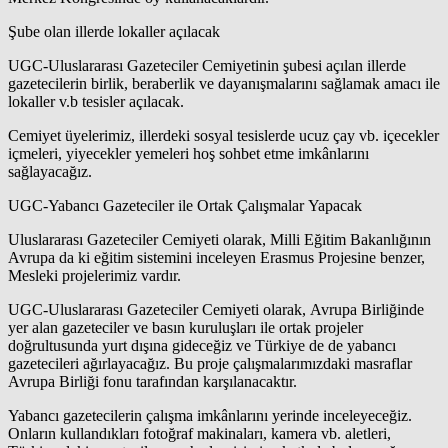
Şube olan illerde lokaller açılacak
UGC-Uluslararası Gazeteciler Cemiyetinin şubesi açılan illerde
gazetecilerin birlik, beraberlik ve dayanışmalarını sağlamak amacı ile
lokaller v.b tesisler açılacak.
Cemiyet üyelerimiz, illerdeki sosyal tesislerde ucuz çay vb. içecekler
içmeleri, yiyecekler yemeleri hoş sohbet etme imkânlarını
sağlayacağız.
UGC-Yabancı Gazeteciler ile Ortak Çalışmalar Yapacak
Uluslararası Gazeteciler Cemiyeti olarak, Milli Eğitim Bakanlığının
Avrupa da ki eğitim sistemini inceleyen Erasmus Projesine benzer,
Mesleki projelerimiz vardır.
UGC-Uluslararası Gazeteciler Cemiyeti olarak, Avrupa Birliğinde
yer alan gazeteciler ve basın kuruluşları ile ortak projeler
doğrultusunda yurt dışına gideceğiz ve Türkiye de de yabancı
gazetecileri ağırlayacağız. Bu proje çalışmalarımızdaki masraflar
Avrupa Birliği fonu tarafından karşılanacaktır.
Yabancı gazetecilerin çalışma imkânlarını yerinde inceleyeceğiz.
Onların kullandıkları fotoğraf makinaları, kamera vb. aletleri,