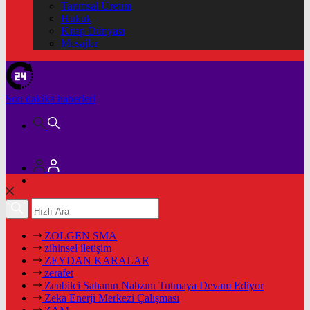
Tarımsal Üretim
Hukuk
Kitap Dünyası
Mesajlar
Son dakika
haberleri
ZOLGEN SMA
zihinsel iletişim
ZEYDAN KARALAR
zerafet
Zenbilci Sahanın Nabzını Tutmaya Devam Ediyor
Zeka Enerji Merkezi Çalışması