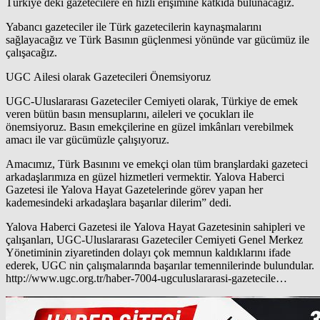
Türkiye deki gazetecilere en hızlı erişimine katkıda bulunacağız.
Yabancı gazeteciler ile Türk gazetecilerin kaynaşmalarını
sağlayacağız ve Türk Basının güçlenmesi yönünde var gücümüz ile
çalışacağız.
UGC Ailesi olarak Gazetecileri Önemsiyoruz
UGC-Uluslararası Gazeteciler Cemiyeti olarak, Türkiye de emek
veren bütün basın mensuplarını, aileleri ve çocukları ile
önemsiyoruz. Basın emekçilerine en güzel imkânları verebilmek
amacı ile var gücümüzle çalışıyoruz.
Amacımız, Türk Basınını ve emekçi olan tüm branşlardaki gazeteci
arkadaşlarımıza en güzel hizmetleri vermektir. Yalova Haberci
Gazetesi ile Yalova Hayat Gazetelerinde görev yapan her
kademesindeki arkadaşlara başarılar dilerim” dedi.
Yalova Haberci Gazetesi ile Yalova Hayat Gazetesinin sahipleri ve
çalışanları, UGC-Uluslararası Gazeteciler Cemiyeti Genel Merkez
Yönetiminin ziyaretinden dolayı çok memnun kaldıklarını ifade
ederek, UGC nin çalışmalarında başarılar temennilerinde bulundular.
http://www.ugc.org.tr/haber-7004-ugculuslararasi-gazetecile…