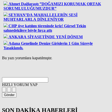
Ahmet Dağlaraştı ”DOĞAMIZI KORUMAK ORTAK
SORUMLULUĞUMUZDUR”
SEYHAN’DA MAHALLELERİN SESİ
MUHTARLARLA DİNLENİYOR
CHP üye katılım töreninde kriz! Gürsel Tekin
sahnedekilere böyle fırça attı
ANKARA SİYASETİNDE YENİ DÖNEM
Adana Genelinde Denize Girişlerin 1 Gün Süreyle
Yasaklandı.
Bu yazı yorumlara kapatılmıştır.
HIZLI YORUM YAP
Gönder
SON DAKİKA
HABERLERİ