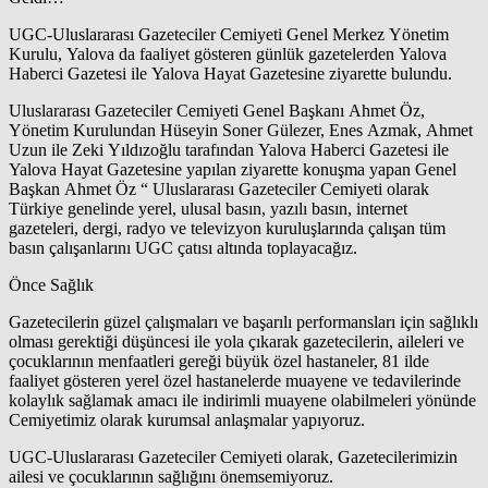
UGC-Uluslararası Gazeteciler Cemiyeti Genel Merkez Yönetim
Kurulu, Yalova da faaliyet gösteren günlük gazetelerden Yalova
Haberci Gazetesi ile Yalova Hayat Gazetesine ziyarette bulundu.
Uluslararası Gazeteciler Cemiyeti Genel Başkanı Ahmet Öz,
Yönetim Kurulundan Hüseyin Soner Gülezer, Enes Azmak, Ahmet
Uzun ile Zeki Yıldızoğlu tarafından Yalova Haberci Gazetesi ile
Yalova Hayat Gazetesine yapılan ziyarette konuşma yapan Genel
Başkan Ahmet Öz “ Uluslararası Gazeteciler Cemiyeti olarak
Türkiye genelinde yerel, ulusal basın, yazılı basın, internet
gazeteleri, dergi, radyo ve televizyon kuruluşlarında çalışan tüm
basın çalışanlarını UGC çatısı altında toplayacağız.
Önce Sağlık
Gazetecilerin güzel çalışmaları ve başarılı performansları için sağlıklı
olması gerektiği düşüncesi ile yola çıkarak gazetecilerin, aileleri ve
çocuklarının menfaatleri gereği büyük özel hastaneler, 81 ilde
faaliyet gösteren yerel özel hastanelerde muayene ve tedavilerinde
kolaylık sağlamak amacı ile indirimli muayene olabilmeleri yönünde
Cemiyetimiz olarak kurumsal anlaşmalar yapıyoruz.
UGC-Uluslararası Gazeteciler Cemiyeti olarak, Gazetecilerimizin
ailesi ve çocuklarının sağlığını önemsemiyoruz.