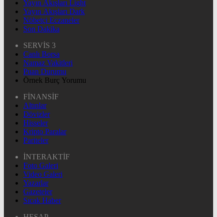
Yayın Akışları Light
Yayın Akışları Dark
Nöbetçi Eczaneler
Son Dakika
SERVİS 3
Canlı Borsa
Namaz Vakitleri
Puan Durumu
Örnek Burç Yorumu
FİNANSİF
Altınlar
Dövizler
Hisseler
Kripto Paralar
Pariteler
İNTERAKTİF
Foto Galeri
Video Galeri
Yazarlar
Gazeteler
Sıcak Haber
HESAP