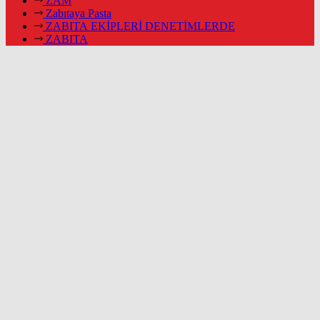
ZAM
Zabıtaya Pasta
ZABITA EKİPLERİ DENETİMLERDE
ZABITA