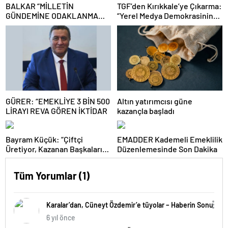
BALKAR “MİLLETİN
TGF’den Kırıkkale’ye Çıkarma:
GÜNDEMİNE ODAKLANMA
“Yerel Medya Demokrasinin
ZAMANIDIR”
Güvencesidir”
GÜRER: “EMEKLİYE 3 BİN 500
Altın yatırımcısı güne
LİRAYI REVA GÖREN İKTİDAR
kazançla başladı
Bayram Küçük: “Çiftçi
EMADDER Kademeli Emeklilik
Üretiyor, Kazanan Başkaları
Düzenlemesinde Son Dakika
Oluyor”
Tüm Yorumlar (1)
Karalar’dan, Cüneyt Özdemir’e tüyolar – Haberin Sonu
6 yıl önce