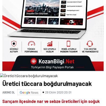
Üretici tüccara boğdurulmayacak
29 Ekim 2020 20:01
ABONE OL
News
Sarıçam ilçesinde nar ve sebze üreticileri için soğuk