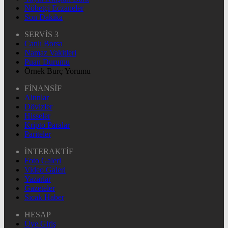
Nöbetçi Eczaneler
Son Dakika
SERVİS 3
Canlı Borsa
Namaz Vakitleri
Puan Durumu
Örnek Burç Yorumu
FİNANSİF
Altınlar
Dövizler
Hisseler
Kripto Paralar
Pariteler
İNTERAKTİF
Foto Galeri
Video Galeri
Yazarlar
Gazeteler
Sıcak Haber
HESAP
Üye Giriş