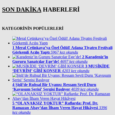
SON DAKİKA
HABERLERİ
KATEGORİNİN POPÜLERLERİ
1
Meral Çetinkaya’ya Özel Ödül! Adana Tiyatro Festivali
Görkemli Açılış Yaptı
5967 kez okundu
2
Karadeniz’in
Gururu Sanatçılar Ege’de!
4697 kez okundu
3
MUSİKİDE
‘DEVRİM’ GİBİ KONSER
4203 kez okundu
4
Şişli’de Ruhsal Bir Uyanış: Ressam Sevil Duru
‘Kavuşum Serisi’ Sergisi Başlıyor
4039 kez okundu
5
“OLANAKSIZ YOKTUR” Raflarda: Prof. Dr.
Ramazan Abay’dan İlham Veren Hayat Hikâyesi
3396
kez okundu