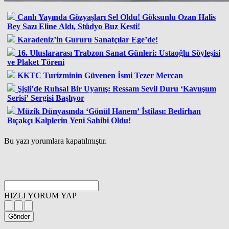
Canlı Yayında Gözyaşları Sel Oldu! Göksunlu Ozan Halis
Bey Sazı Eline Aldı, Stüdyo Buz Kesti!
Karadeniz’in Gururu Sanatçılar Ege’de!
16. Uluslararası Trabzon Sanat Günleri: Ustaoğlu Söyleşisi
ve Plaket Töreni
KKTC Turizminin Güvenen İsmi Tezer Mercan
Şişli’de Ruhsal Bir Uyanış: Ressam Sevil Duru ‘Kavuşum
Serisi’ Sergisi Başlıyor
Müzik Dünyasında ‘Gönül Hanem’ İstilası: Bedirhan
Bıçakçı Kalplerin Yeni Sahibi Oldu!
Bu yazı yorumlara kapatılmıştır.
HIZLI YORUM YAP
Gönder