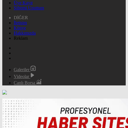
Üye Kayıt
Şifremi Unuttum
DİĞER
İletişim
Künye
Hakkımızda
Reklam
Galeriler
Videolar
Canlı Borsa