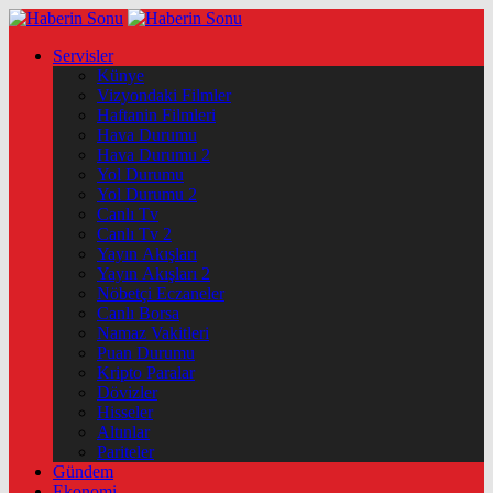
Servisler
Künye
Vizyondaki Filmler
Haftanin Filmleri
Hava Durumu
Hava Durumu 2
Yol Durumu
Yol Durumu 2
Canlı Tv
Canlı Tv 2
Yayın Akışları
Yayın Akışları 2
Nöbetçi Eczaneler
Canlı Borsa
Namaz Vakitleri
Puan Durumu
Kripto Paralar
Dövizler
Hisseler
Altınlar
Pariteler
Gündem
Ekonomi