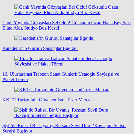
Canlı Yayında Gözyaşları Sel Oldu! Göksunlu Ozan Halis Bey Sazı
Eline Aldı, Stüdyo Buz Kesti!
Karadeniz’in Gururu Sanatçılar Ege’de!
16. Uluslararası Trabzon Sanat Günleri: Ustaoğlu Söyleşisi ve
Plaket Töreni
KKTC Turizminin Güvenen İsmi Tezer Mercan
Şişli’de Ruhsal Bir Uyanış: Ressam Sevil Duru ‘Kavuşum Serisi’
Sergisi Başlıyor