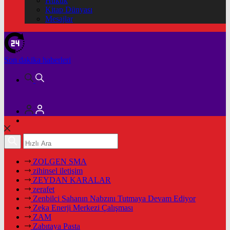
Hukuk
Kitap Dünyası
Mesajlar
Son dakika
haberleri
ZOLGEN SMA
zihinsel iletişim
ZEYDAN KARALAR
zerafet
Zenbilci Sahanın Nabzını Tutmaya Devam Ediyor
Zeka Enerji Merkezi Çalışması
ZAM
Zabıtaya Pasta