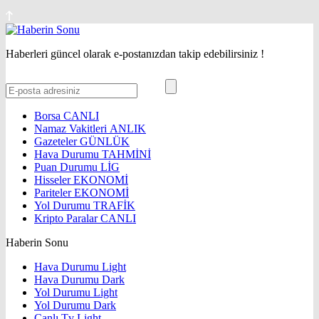
Haberleri güncel olarak e-postanızdan takip edebilirsiniz !
Borsa
CANLI
Namaz Vakitleri
ANLIK
Gazeteler
GÜNLÜK
Hava Durumu
TAHMİNİ
Puan Durumu
LİG
Hisseler
EKONOMİ
Pariteler
EKONOMİ
Yol Durumu
TRAFİK
Kripto Paralar
CANLI
Haberin Sonu
Hava Durumu Light
Hava Durumu Dark
Yol Durumu Light
Yol Durumu Dark
Canlı Tv Light