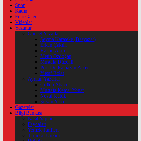
Spor
Kadın
Foto Galeri
Videolar
Yazarlar
Güncel Yazarlar
Şeyma Karateke (Başyazar)
Erkan Çakıllı
Hakan Akın
Metin Özdoğan
Mustafa Düzenli
Prof Dr. Ramazan Abay
Yusuf Bolat
Ayrılan Yazarlar
Gülten Abacı
Mustafa Kemal Yonat
Neval Kütük
Şirvan Yüce
Gazeteler
Bilgi Bankası
Nasıl Yapılır
Faydaları
Yemek Tarifleri
Tarımsal Üretim