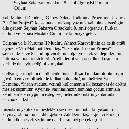
Seyhan Sakarya Ortaokulu 8. sınıf öğrencisi Furkan
Culum
Vali Mahmut Demirtaş, Güney Adana Kalkınma Programı “Ustamla
Bir Gün Projesi” kapsamında mektup yazarak vali olmak istediğini
dile getiren Seyhan Sakarya Ortaokulu 8. sınıf öğrencisi Furkan
Culum ve babası Mustafa Culum ile bir araya geldi.
Çalışma ve İş Kurumu İl Müdürü Ahmet Karaveli’nin de eşlik ettiği
ziyarette Vali Mahmut Demirtaş, “Ustamla Bir Gün Projesi”
sayesinde 7. ve 8. sınıf öğrencilerinin ilgi, yetenek ve değerlerinin
farkına vararak mesleklerin özelliklerini ve icra edilme koşullarını
yerinde deneyimlediğini vurguladı.
Gelişmiş bir toplum olabilmenin öncelikli şartlarından birinin insan
gücünü en verimli şekilde kullanmak olduğunu belirten Vali
Demirtaş, “İnsan gücünü verimli kullanmanın ilk basamağı da doğru
meslek seçimidir. Aydınlık yarınlarımızın teminatı çocuklarımızın
kendilerine en uygun mesleği seçmelerinde onların yanlarında
olacağız.” dedi.
İnsanların yaptıkları meslekleri sevmesinin mutlu bir yaşamın
kaynağı olduğunu da dile getiren Vali Demirtaş, öğrenci Furkan
Culum ile meslek seçimine dair bir sohbet gerçekleştirdi.