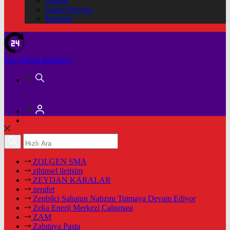
Hukuk
Kitap Dünyası
Mesajlar
Son dakika
haberleri
ZOLGEN SMA
zihinsel iletişim
ZEYDAN KARALAR
zerafet
Zenbilci Sahanın Nabzını Tutmaya Devam Ediyor
Zeka Enerji Merkezi Çalışması
ZAM
Zabıtaya Pasta