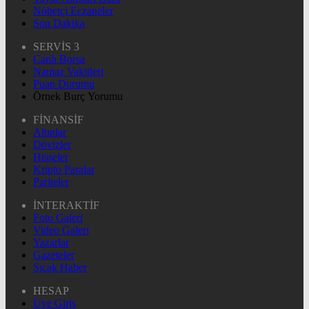
Nöbetçi Eczaneler
Son Dakika
SERVİS 3
Canlı Borsa
Namaz Vakitleri
Puan Durumu
Örnek Burç Yorumu
FİNANSİF
Altınlar
Dövizler
Hisseler
Kripto Paralar
Pariteler
İNTERAKTİF
Foto Galeri
Video Galeri
Yazarlar
Gazeteler
Sıcak Haber
HESAP
Üye Giriş