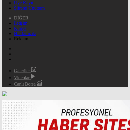
Üye Kayıt
Şifremi Unuttum
DİĞER
İletişim
Künye
Hakkımızda
Reklam
Galeriler
Videolar
Canlı Borsa