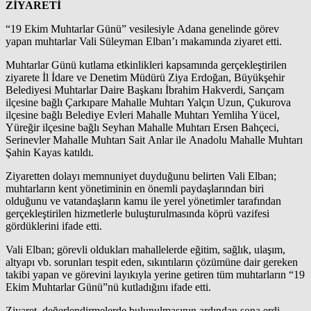
ZİYARETİ
“19 Ekim Muhtarlar Günü” vesilesiyle Adana genelinde görev
yapan muhtarlar Vali Süleyman Elban’ı makamında ziyaret etti.
Muhtarlar Günü kutlama etkinlikleri kapsamında gerçekleştirilen
ziyarete İl İdare ve Denetim Müdürü Ziya Erdoğan, Büyükşehir
Belediyesi Muhtarlar Daire Başkanı İbrahim Hakverdi, Sarıçam
ilçesine bağlı Çarkıpare Mahalle Muhtarı Yalçın Uzun, Çukurova
ilçesine bağlı Belediye Evleri Mahalle Muhtarı Yemliha Yücel,
Yüreğir ilçesine bağlı Seyhan Mahalle Muhtarı Ersen Bahçeci,
Serinevler Mahalle Muhtarı Sait Anlar ile Anadolu Mahalle Muhtarı
Şahin Kayas katıldı.
Ziyaretten dolayı memnuniyet duyduğunu belirten Vali Elban;
muhtarların kent yönetiminin en önemli paydaşlarından biri
olduğunu ve vatandaşların kamu ile yerel yönetimler tarafından
gerçekleştirilen hizmetlerle buluşturulmasında köprü vazifesi
gördüklerini ifade etti.
Vali Elban; görevli oldukları mahallelerde eğitim, sağlık, ulaşım,
altyapı vb. sorunları tespit eden, sıkıntıların çözümüne dair gereken
takibi yapan ve görevini layıkıyla yerine getiren tüm muhtarların “19
Ekim Muhtarlar Günü”nü kutladığını ifade etti.
Ziyaret, değerlendirmelerde bulunulmasının ardından sona erdi.