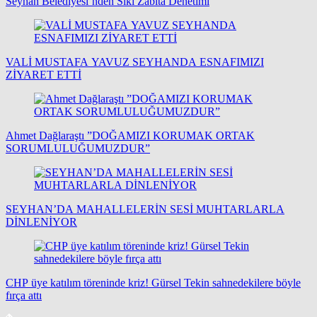
Seyhan Belediyesi’nden Sıkı Zabıta Denetimi
VALİ MUSTAFA YAVUZ SEYHANDA ESNAFIMIZI
ZİYARET ETTİ
Ahmet Dağlaraştı ”DOĞAMIZI KORUMAK ORTAK
SORUMLULUĞUMUZDUR”
SEYHAN’DA MAHALLELERİN SESİ MUHTARLARLA
DİNLENİYOR
CHP üye katılım töreninde kriz! Gürsel Tekin sahnedekilere böyle
fırça attı