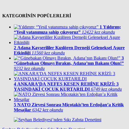
KATEGORİNİN POPÜLERLERİ
1
Yıldırım;
“Yeşil vatanımıza sahip çıkıyoruz”
12422 kez okundu
2
Adana Kayserililer Kızılören Derneği Geleneksel Aşure
Etkinliği
11560 kez okundu
3
“Günebakan Olmayı Bırakın, Adana’nın Bakanı Olun!”
9232 kez okundu
4
ANKARA’DA NEFES KESEN REHİNE KRİZİ: 3
YAŞINDAKİ ÇOCUK KURTARILDI
6749 kez okundu
5
NATO Zirvesi Sonrası Miçotakis’ten Erdoğan’a Kritik
Mesajlar
6342 kez okundu