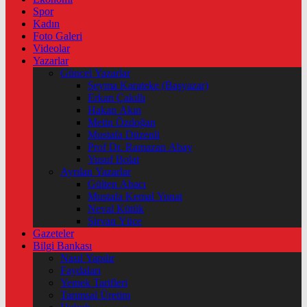
Spor
Kadın
Foto Galeri
Videolar
Yazarlar
Güncel Yazarlar
Şeyma Karateke (Başyazar)
Erkan Çakıllı
Hakan Akın
Metin Özdoğan
Mustafa Düzenli
Prof Dr. Ramazan Abay
Yusuf Bolat
Ayrılan Yazarlar
Gülten Abacı
Mustafa Kemal Yonat
Neval Kütük
Şirvan Yüce
Gazeteler
Bilgi Bankası
Nasıl Yapılır
Faydaları
Yemek Tarifleri
Tarımsal Üretim