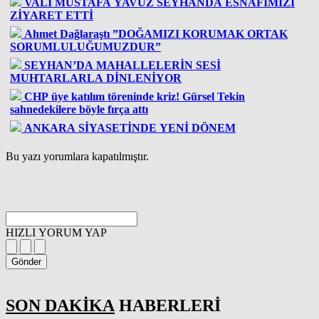
VALİ MUSTAFA YAVUZ SEYHANDA ESNAFIMIZI
ZİYARET ETTİ
Ahmet Dağlaraştı ”DOĞAMIZI KORUMAK ORTAK
SORUMLULUĞUMUZDUR”
SEYHAN’DA MAHALLELERİN SESİ
MUHTARLARLA DİNLENİYOR
CHP üye katılım töreninde kriz! Gürsel Tekin
sahnedekilere böyle fırça attı
ANKARA SİYASETİNDE YENİ DÖNEM
Bu yazı yorumlara kapatılmıştır.
HIZLI YORUM YAP
Gönder
SON DAKİKA
HABERLERİ