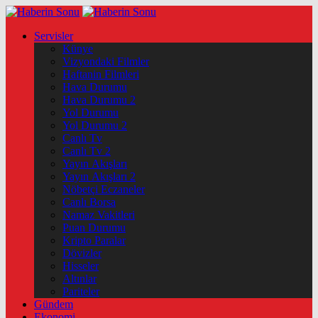
Servisler
Künye
Vizyondaki Filmler
Haftanin Filmleri
Hava Durumu
Hava Durumu 2
Yol Durumu
Yol Durumu 2
Canlı Tv
Canlı Tv 2
Yayın Akışları
Yayın Akışları 2
Nöbetçi Eczaneler
Canlı Borsa
Namaz Vakitleri
Puan Durumu
Kripto Paralar
Dövizler
Hisseler
Altınlar
Pariteler
Gündem
Ekonomi