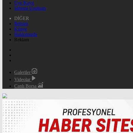
Üye Kayıt
Şifremi Unuttum
DİĞER
İletişim
Künye
Hakkımızda
Reklam
Galeriler
Videolar
Canlı Borsa