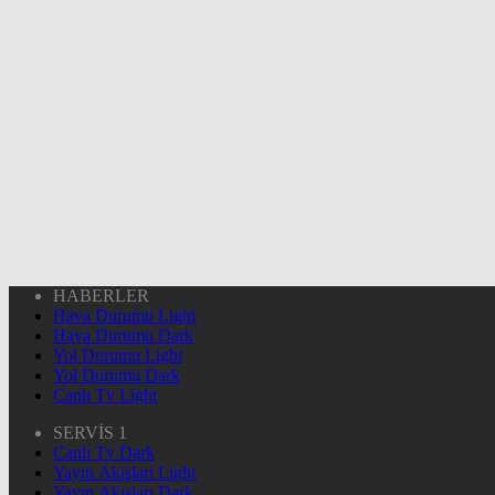
HABERLER
Hava Durumu Light
Hava Durumu Dark
Yol Durumu Light
Yol Durumu Dark
Canlı Tv Light
SERVİS 1
Canlı Tv Dark
Yayın Akışları Light
Yayın Akışları Dark