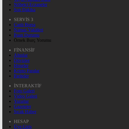
Nöbetçi Eczaneler
Son Dakika
SERVİS 3
Canlı Borsa
Namaz Vakitleri
Puan Durumu
Örnek Burç Yorumu
FİNANSİF
Altınlar
Dövizler
Hisseler
Kripto Paralar
Pariteler
İNTERAKTİF
Foto Galeri
Video Galeri
Yazarlar
Gazeteler
Sıcak Haber
HESAP
Üye Giriş