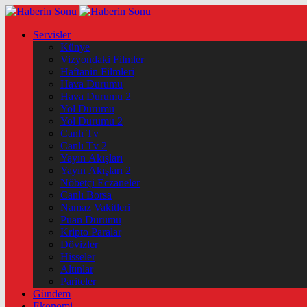
Servisler
Künye
Vizyondaki Filmler
Haftanin Filmleri
Hava Durumu
Hava Durumu 2
Yol Durumu
Yol Durumu 2
Canlı Tv
Canlı Tv 2
Yayın Akışları
Yayın Akışları 2
Nöbetçi Eczaneler
Canlı Borsa
Namaz Vakitleri
Puan Durumu
Kripto Paralar
Dövizler
Hisseler
Altınlar
Pariteler
Gündem
Ekonomi