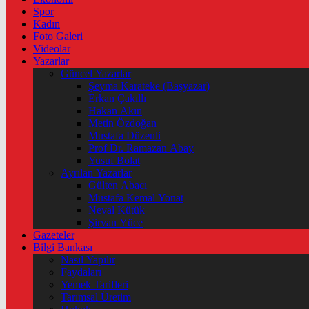
Spor
Kadın
Foto Galeri
Videolar
Yazarlar
Güncel Yazarlar
Şeyma Karateke (Başyazar)
Erkan Çakıllı
Hakan Akın
Metin Özdoğan
Mustafa Düzenli
Prof Dr. Ramazan Abay
Yusuf Bolat
Ayrılan Yazarlar
Gülten Abacı
Mustafa Kemal Yonat
Neval Kütük
Şirvan Yüce
Gazeteler
Bilgi Bankası
Nasıl Yapılır
Faydaları
Yemek Tarifleri
Tarımsal Üretim