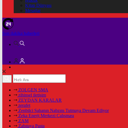
Hukuk
Kitap Dünyası
Mesajlar
Son dakika
haberleri
ZOLGEN SMA
zihinsel iletişim
ZEYDAN KARALAR
zerafet
Zenbilci Sahanın Nabzını Tutmaya Devam Ediyor
Zeka Enerji Merkezi Çalışması
ZAM
Zabıtaya Pasta