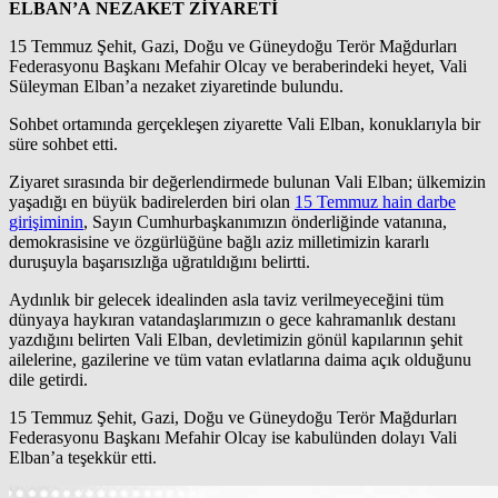
ELBAN’A NEZAKET ZİYARETİ
15 Temmuz Şehit, Gazi, Doğu ve Güneydoğu Terör Mağdurları
Federasyonu Başkanı Mefahir Olcay ve beraberindeki heyet, Vali
Süleyman Elban’a nezaket ziyaretinde bulundu.
Sohbet ortamında gerçekleşen ziyarette Vali Elban, konuklarıyla bir
süre sohbet etti.
Ziyaret sırasında bir değerlendirmede bulunan Vali Elban; ülkemizin
yaşadığı en büyük badirelerden biri olan
15 Temmuz hain darbe
girişiminin
, Sayın Cumhurbaşkanımızın önderliğinde vatanına,
demokrasisine ve özgürlüğüne bağlı aziz milletimizin kararlı
duruşuyla başarısızlığa uğratıldığını belirtti.
Aydınlık bir gelecek idealinden asla taviz verilmeyeceğini tüm
dünyaya haykıran vatandaşlarımızın o gece kahramanlık destanı
yazdığını belirten Vali Elban, devletimizin gönül kapılarının şehit
ailelerine, gazilerine ve tüm vatan evlatlarına daima açık olduğunu
dile getirdi.
15 Temmuz Şehit, Gazi, Doğu ve Güneydoğu Terör Mağdurları
Federasyonu Başkanı Mefahir Olcay ise kabulünden dolayı Vali
Elban’a teşekkür etti.