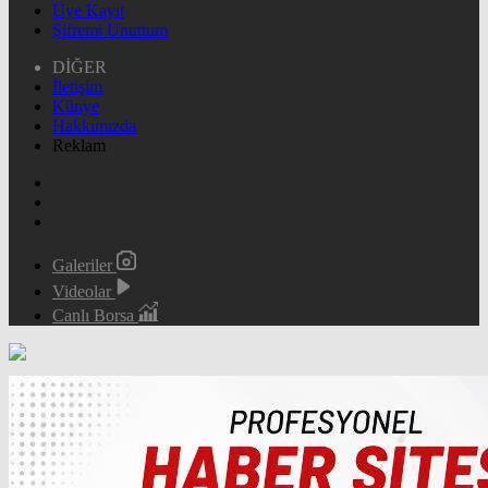
Üye Kayıt
Şifremi Unuttum
DİĞER
İletişim
Künye
Hakkımızda
Reklam
Galeriler
Videolar
Canlı Borsa