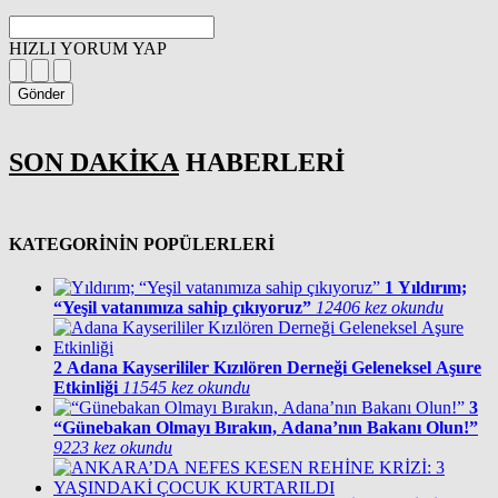
HIZLI YORUM YAP
Gönder
SON DAKİKA
HABERLERİ
KATEGORİNİN POPÜLERLERİ
1
Yıldırım;
“Yeşil vatanımıza sahip çıkıyoruz”
12406 kez okundu
2
Adana Kayserililer Kızılören Derneği Geleneksel Aşure
Etkinliği
11545 kez okundu
3
“Günebakan Olmayı Bırakın, Adana’nın Bakanı Olun!”
9223 kez okundu