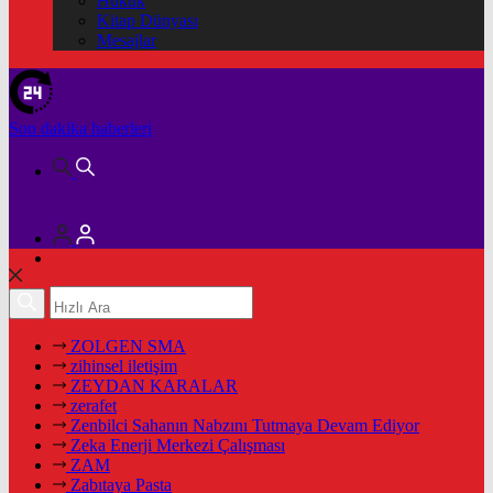
Hukuk
Kitap Dünyası
Mesajlar
Son dakika
haberleri
ZOLGEN SMA
zihinsel iletişim
ZEYDAN KARALAR
zerafet
Zenbilci Sahanın Nabzını Tutmaya Devam Ediyor
Zeka Enerji Merkezi Çalışması
ZAM
Zabıtaya Pasta