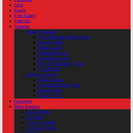
Spor
Kadın
Foto Galeri
Videolar
Yazarlar
Güncel Yazarlar
Şeyma Karateke (Başyazar)
Erkan Çakıllı
Hakan Akın
Metin Özdoğan
Mustafa Düzenli
Prof Dr. Ramazan Abay
Yusuf Bolat
Ayrılan Yazarlar
Gülten Abacı
Mustafa Kemal Yonat
Neval Kütük
Şirvan Yüce
Gazeteler
Bilgi Bankası
Nasıl Yapılır
Faydaları
Yemek Tarifleri
Tarımsal Üretim