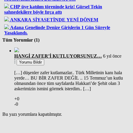
CHP üye katılım töreninde kriz! Gürsel Tekin
sahnedekilere böyle fırça attı
ANKARA SİYASETİNDE YENİ DÖNEM
Adana Genelinde Denize Girişlerin 1 Gün Süreyle
Yasaklandı.
Tüm Yorumlar (1)
HANGİ ZAFER’İ KUTLUYORSUNUZ…
6 yıl önce
Yorumu Bildir
[…] düşenler zafer kutlamazlar.. Türk Milletinin kanı hala
yerde… BU BİR ZAFER DEĞİL .. 15 Temmuz’un kutlu
olmasından önce tüm sayfalarda Hakkari’de Şehit olan 3
askerimizin ismini görmek isterdim.. […]
+0
-0
Bu yazı yorumlara kapatılmıştır.