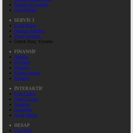
Nöbetçi Eczaneler
Son Dakika
SERVİS 3
Canlı Borsa
Namaz Vakitleri
Puan Durumu
Örnek Burç Yorumu
FİNANSİF
Altınlar
Dövizler
Hisseler
Kripto Paralar
Pariteler
İNTERAKTİF
Foto Galeri
Video Galeri
Yazarlar
Gazeteler
Sıcak Haber
HESAP
Üye Giriş