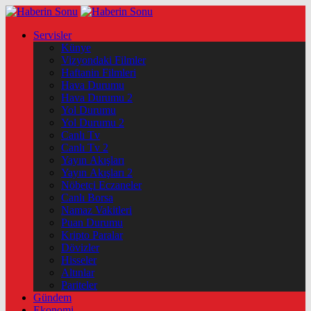
Servisler
Künye
Vizyondaki Filmler
Haftanin Filmleri
Hava Durumu
Hava Durumu 2
Yol Durumu
Yol Durumu 2
Canlı Tv
Canlı Tv 2
Yayın Akışları
Yayın Akışları 2
Nöbetçi Eczaneler
Canlı Borsa
Namaz Vakitleri
Puan Durumu
Kripto Paralar
Dövizler
Hisseler
Altınlar
Pariteler
Gündem
Ekonomi