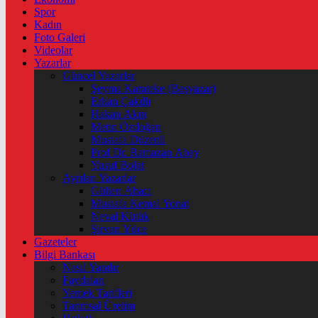
Spor
Kadın
Foto Galeri
Videolar
Yazarlar
Güncel Yazarlar
Şeyma Karateke (Başyazar)
Erkan Çakıllı
Hakan Akın
Metin Özdoğan
Mustafa Düzenli
Prof Dr. Ramazan Abay
Yusuf Bolat
Ayrılan Yazarlar
Gülten Abacı
Mustafa Kemal Yonat
Neval Kütük
Şirvan Yüce
Gazeteler
Bilgi Bankası
Nasıl Yapılır
Faydaları
Yemek Tarifleri
Tarımsal Üretim