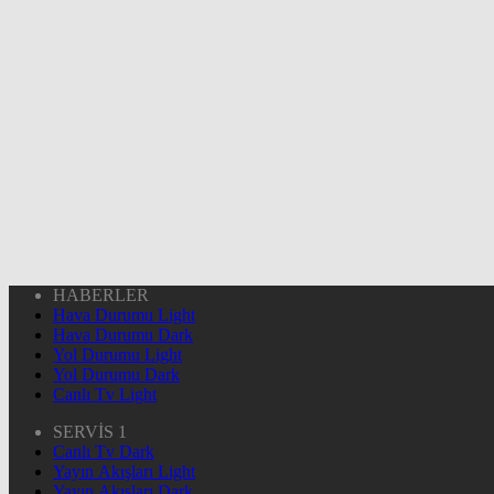
HABERLER
Hava Durumu Light
Hava Durumu Dark
Yol Durumu Light
Yol Durumu Dark
Canlı Tv Light
SERVİS 1
Canlı Tv Dark
Yayın Akışları Light
Yayın Akışları Dark