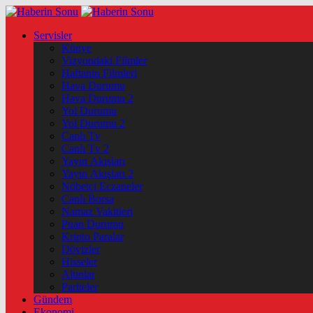
Servisler
Künye
Vizyondaki Filmler
Haftanin Filmleri
Hava Durumu
Hava Durumu 2
Yol Durumu
Yol Durumu 2
Canlı Tv
Canlı Tv 2
Yayın Akışları
Yayın Akışları 2
Nöbetçi Eczaneler
Canlı Borsa
Namaz Vakitleri
Puan Durumu
Kripto Paralar
Dövizler
Hisseler
Altınlar
Pariteler
Gündem
Ekonomi