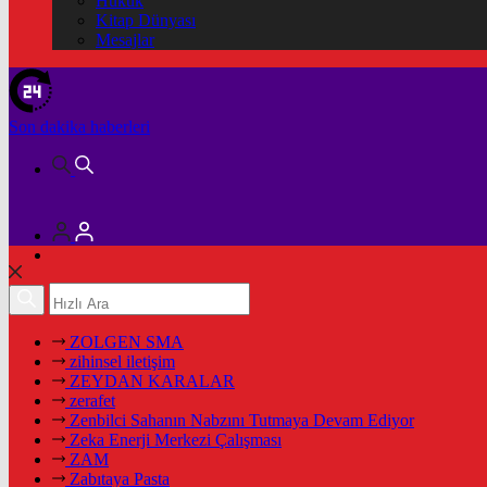
Hukuk
Kitap Dünyası
Mesajlar
Son dakika
haberleri
ZOLGEN SMA
zihinsel iletişim
ZEYDAN KARALAR
zerafet
Zenbilci Sahanın Nabzını Tutmaya Devam Ediyor
Zeka Enerji Merkezi Çalışması
ZAM
Zabıtaya Pasta