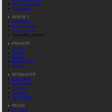
Nöbetçi Eczaneler
Son Dakika
SERVİS 3
Canlı Borsa
Namaz Vakitleri
Puan Durumu
Örnek Burç Yorumu
FİNANSİF
Altınlar
Dövizler
Hisseler
Kripto Paralar
Pariteler
İNTERAKTİF
Foto Galeri
Video Galeri
Yazarlar
Gazeteler
Sıcak Haber
HESAP
Üye Giriş