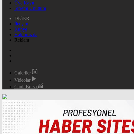
Üye Kayıt
Şifremi Unuttum
DİĞER
İletişim
Künye
Hakkımızda
Reklam
Galeriler
Videolar
Canlı Borsa