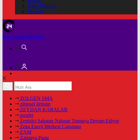
Hukuk
Kitap Dünyası
Mesajlar
Son dakika
haberleri
ZOLGEN SMA
zihinsel iletişim
ZEYDAN KARALAR
zerafet
Zenbilci Sahanın Nabzını Tutmaya Devam Ediyor
Zeka Enerji Merkezi Çalışması
ZAM
Zabıtaya Pasta