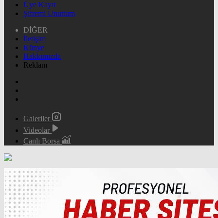
Üye Kayıt
Şifremi Unuttum
DİĞER
İletişim
Künye
Hakkımızda
Reklam
Galeriler
Videolar
Canlı Borsa