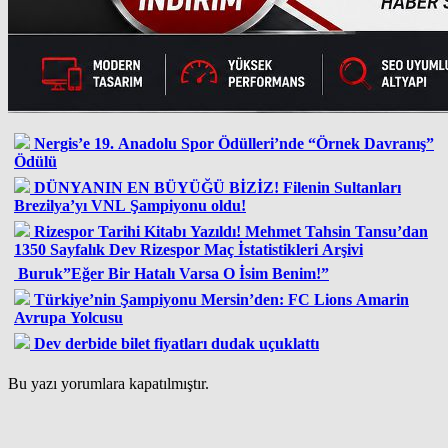
Nergis’e 19. Anadolu Spor Ödülleri’nde “Örnek Davranış”
Ödülü
DÜNYANIN EN BÜYÜĞÜ BİZİZ! Filenin Sultanları
Brezilya’yı VNL Şampiyonu oldu!
Rizespor Tarihi Kitabı Yazıldı! Mehmet Tahsin Tansu’dan
1350 Sayfalık Dev Rizespor Maç İstatistikleri Arşivi
Buruk”Eğer Bir Hatalı Varsa O İsim Benim!”
Türkiye’nin Şampiyonu Mersin’den: FC Lions Amarin
Avrupa Yolcusu
Dev derbide bilet fiyatları dudak uçuklattı
Bu yazı yorumlara kapatılmıştır.