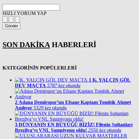
HIZLI YORUM YAP
Gönder
SON DAKİKA
HABERLERİ
KATEGORİNİN POPÜLERLERİ
1
K. YALÇIN GÖL
DEV MAÇTA
5787 kez okundu
2
Adana Demirspor’un Efsane Kaptanı Tombik Ahmet
Anılıyor
5329 kez okundu
3
DÜNYANIN EN BÜYÜĞÜ BİZİZ! Filenin Sultanları
Brezilya’yı VNL Şampiyonu oldu!
2556 kez okundu