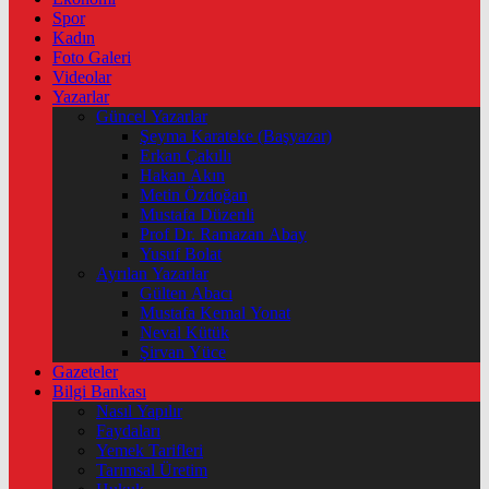
Spor
Kadın
Foto Galeri
Videolar
Yazarlar
Güncel Yazarlar
Şeyma Karateke (Başyazar)
Erkan Çakıllı
Hakan Akın
Metin Özdoğan
Mustafa Düzenli
Prof Dr. Ramazan Abay
Yusuf Bolat
Ayrılan Yazarlar
Gülten Abacı
Mustafa Kemal Yonat
Neval Kütük
Şirvan Yüce
Gazeteler
Bilgi Bankası
Nasıl Yapılır
Faydaları
Yemek Tarifleri
Tarımsal Üretim