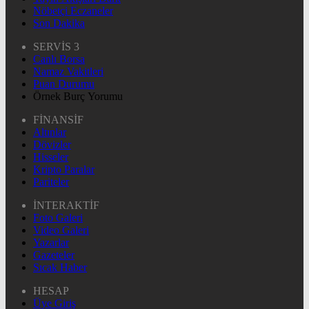
Nöbetçi Eczaneler
Son Dakika
SERVİS 3
Canlı Borsa
Namaz Vakitleri
Puan Durumu
Örnek Burç Yorumu
FİNANSİF
Altınlar
Dövizler
Hisseler
Kripto Paralar
Pariteler
İNTERAKTİF
Foto Galeri
Video Galeri
Yazarlar
Gazeteler
Sıcak Haber
HESAP
Üye Giriş