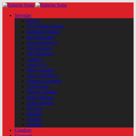
Servisler
Künye
Vizyondaki Filmler
Haftanin Filmleri
Hava Durumu
Hava Durumu 2
Yol Durumu
Yol Durumu 2
Canlı Tv
Canlı Tv 2
Yayın Akışları
Yayın Akışları 2
Nöbetçi Eczaneler
Canlı Borsa
Namaz Vakitleri
Puan Durumu
Kripto Paralar
Dövizler
Hisseler
Altınlar
Pariteler
Gündem
Ekonomi