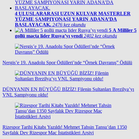
4
ULUSLARARASI UZUN KULVAR MASTERLER
YÜZME ŞAMPIYONASI YARIN ADANA’DA
BASLAYACAK.
2476 kez okundu
5
A Milliler 5
gollü maçta lider Rusya’yı yendi
2402 kez okundu
Nergis’e 19. Anadolu Spor Ödülleri’nde “Örnek Davranış” Ödülü
DÜNYANIN EN BÜYÜĞÜ BİZİZ! Filenin Sultanları Brezilya’yı
VNL Şampiyonu oldu!
Rizespor Tarihi Kitabı Yazıldı! Mehmet Tahsin Tansu’dan 1350
Sayfalık Dev Rizespor Maç İstatistikleri Arşivi