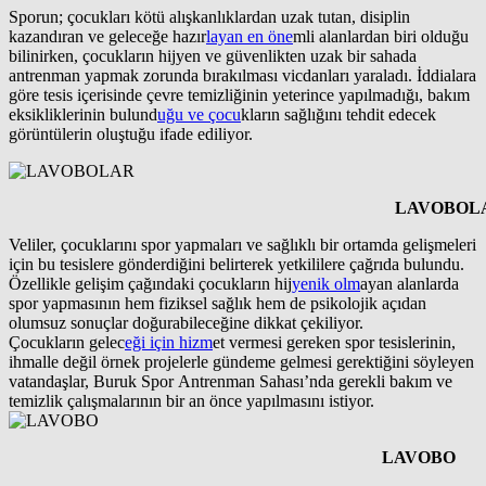
Sporun; çocukları kötü alışkanlıklardan uzak tutan, disiplin
kazandıran ve geleceğe hazır
layan en öne
mli alanlardan biri olduğu
bilinirken, çocukların hijyen ve güvenlikten uzak bir sahada
antrenman yapmak zorunda bırakılması vicdanları yaraladı. İddialara
göre tesis içerisinde çevre temizliğinin yeterince yapılmadığı, bakım
eksikliklerinin bulund
uğu ve çocu
kların sağlığını tehdit edecek
görüntülerin oluştuğu ifade ediliyor.
LAVOBOLA
Veliler, çocuklarını spor yapmaları ve sağlıklı bir ortamda gelişmeleri
için bu tesislere gönderdiğini belirterek yetkililere çağrıda bulundu.
Özellikle gelişim çağındaki çocukların hij
yenik olm
ayan alanlarda
spor yapmasının hem fiziksel sağlık hem de psikolojik açıdan
olumsuz sonuçlar doğurabileceğine dikkat çekiliyor.
Çocukların gelec
eği için hizm
et vermesi gereken spor tesislerinin,
ihmalle değil örnek projelerle gündeme gelmesi gerektiğini söyleyen
vatandaşlar, Buruk Spor Antrenman Sahası’nda gerekli bakım ve
temizlik çalışmalarının bir an önce yapılmasını istiyor.
LAVOBO