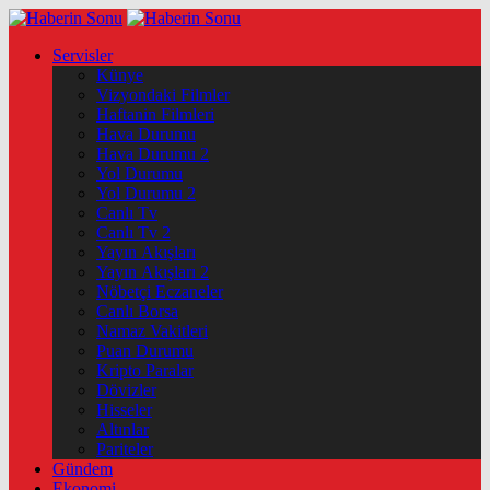
Servisler
Künye
Vizyondaki Filmler
Haftanin Filmleri
Hava Durumu
Hava Durumu 2
Yol Durumu
Yol Durumu 2
Canlı Tv
Canlı Tv 2
Yayın Akışları
Yayın Akışları 2
Nöbetçi Eczaneler
Canlı Borsa
Namaz Vakitleri
Puan Durumu
Kripto Paralar
Dövizler
Hisseler
Altınlar
Pariteler
Gündem
Ekonomi