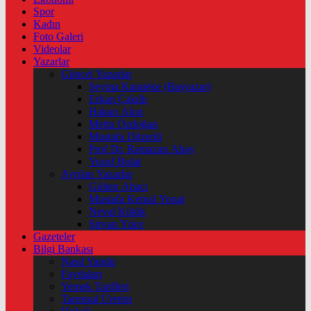
Spor
Kadın
Foto Galeri
Videolar
Yazarlar
Güncel Yazarlar
Şeyma Karateke (Başyazar)
Erkan Çakıllı
Hakan Akın
Metin Özdoğan
Mustafa Düzenli
Prof Dr. Ramazan Abay
Yusuf Bolat
Ayrılan Yazarlar
Gülten Abacı
Mustafa Kemal Yonat
Neval Kütük
Şirvan Yüce
Gazeteler
Bilgi Bankası
Nasıl Yapılır
Faydaları
Yemek Tarifleri
Tarımsal Üretim