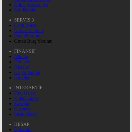
Nöbetçi Eczaneler
Son Dakika
SERVİS 3
Canlı Borsa
Namaz Vakitleri
Puan Durumu
Örnek Burç Yorumu
FİNANSİF
Altınlar
Dövizler
Hisseler
Kripto Paralar
Pariteler
İNTERAKTİF
Foto Galeri
Video Galeri
Yazarlar
Gazeteler
Sıcak Haber
HESAP
Üye Giriş