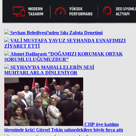
Seyhan Belediyesi’nden Sıkı Zabıta Denetimi
VALİ MUSTAFA YAVUZ SEYHANDA ESNAFIMIZI
ZİYARET ETTİ
Ahmet Dağlaraştı ”DOĞAMIZI KORUMAK ORTAK
SORUMLULUĞUMUZDUR”
SEYHAN’DA MAHALLELERİN SESİ
MUHTARLARLA DİNLENİYOR
CHP üye katılım
töreninde kriz! Gürsel Tekin sahnedekilere böyle fırça attı