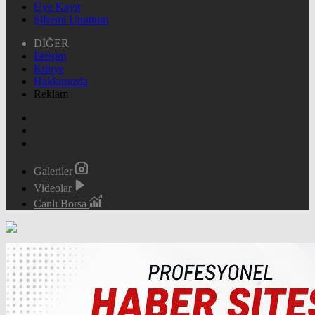
Üye Kayıt
Şifremi Unuttum
DİĞER
İletişim
Künye
Hakkımızda
Reklam
Galeriler
Videolar
Canlı Borsa