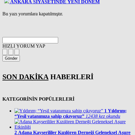
ANKARA SİYASETİNDE YENİ DÖNEM
Bu yazı yorumlara kapatılmıştır.
HIZLI YORUM YAP
Gönder
SON DAKİKA
HABERLERİ
KATEGORİNİN POPÜLERLERİ
1
Yıldırım;
“Yeşil vatanımıza sahip çıkıyoruz”
12438 kez okundu
2
Adana Kayserililer Kızılören Derneği Geleneksel Aşure