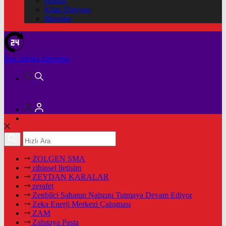
Hukuk
Kitap Dünyası
Mesajlar
Son dakika
haberleri
ZOLGEN SMA
zihinsel iletişim
ZEYDAN KARALAR
zerafet
Zenbilci Sahanın Nabzını Tutmaya Devam Ediyor
Zeka Enerji Merkezi Çalışması
ZAM
Zabıtaya Pasta