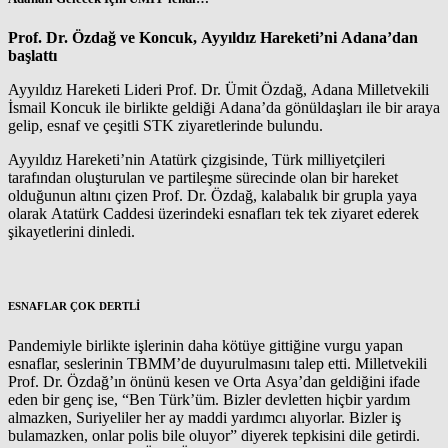
Prof. Dr. Özdağ ve Koncuk, Ayyıldız Hareketi’ni Adana’dan
başlattı
Ayyıldız Hareketi Lideri Prof. Dr. Ümit Özdağ, Adana Milletvekili
İsmail Koncuk ile birlikte geldiği Adana’da gönüldaşları ile bir araya
gelip, esnaf ve çeşitli STK ziyaretlerinde bulundu.
Ayyıldız Hareketi’nin Atatürk çizgisinde, Türk milliyetçileri
tarafından oluşturulan ve partileşme sürecinde olan bir hareket
olduğunun altını çizen Prof. Dr. Özdağ, kalabalık bir grupla yaya
olarak Atatürk Caddesi üzerindeki esnafları tek tek ziyaret ederek
şikayetlerini dinledi.
ESNAFLAR ÇOK DERTLİ
Pandemiyle birlikte işlerinin daha kötüye gittiğine vurgu yapan
esnaflar, seslerinin TBMM’de duyurulmasını talep etti. Milletvekili
Prof. Dr. Özdağ’ın önünü kesen ve Orta Asya’dan geldiğini ifade
eden bir genç ise, “Ben Türk’üm. Bizler devletten hiçbir yardım
almazken, Suriyeliler her ay maddi yardımcı alıyorlar. Bizler iş
bulamazken, onlar polis bile oluyor” diyerek tepkisini dile getirdi.