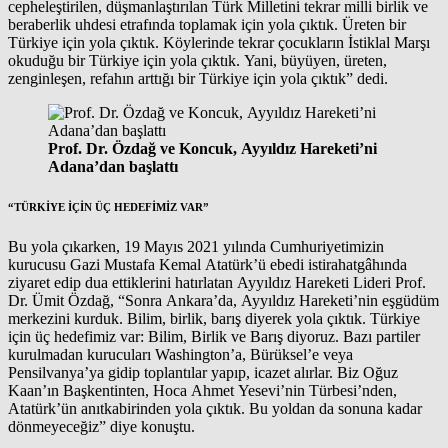
cepheleştirilen, düşmanlaştırılan Türk Milletini tekrar milli birlik ve
beraberlik uhdesi etrafında toplamak için yola çıktık. Üreten bir
Türkiye için yola çıktık. Köylerinde tekrar çocukların İstiklal Marşı
okuduğu bir Türkiye için yola çıktık. Yani, büyüyen, üreten,
zenginleşen, refahın arttığı bir Türkiye için yola çıktık” dedi.
Prof. Dr. Özdağ ve Koncuk, Ayyıldız Hareketi’ni
Adana’dan başlattı
“TÜRKİYE İÇİN ÜÇ HEDEFİMİZ VAR”
Bu yola çıkarken, 19 Mayıs 2021 yılında Cumhuriyetimizin
kurucusu Gazi Mustafa Kemal Atatürk’ü ebedi istirahatgâhında
ziyaret edip dua ettiklerini hatırlatan Ayyıldız Hareketi Lideri Prof.
Dr. Ümit Özdağ, “Sonra Ankara’da, Ayyıldız Hareketi’nin eşgüdüm
merkezini kurduk. Bilim, birlik, barış diyerek yola çıktık. Türkiye
için üç hedefimiz var: Bilim, Birlik ve Barış diyoruz. Bazı partiler
kurulmadan kurucuları Washington’a, Bürüksel’e veya
Pensilvanya’ya gidip toplantılar yapıp, icazet alırlar. Biz Oğuz
Kaan’ın Başkentinten, Hoca Ahmet Yesevi’nin Türbesi’nden,
Atatürk’ün anıtkabirinden yola çıktık. Bu yoldan da sonuna kadar
dönmeyeceğiz” diye konuştu.