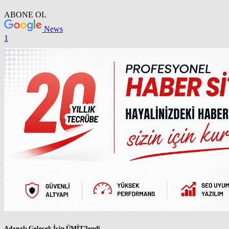
ABONE OL
News
1
Adanalı Gelecek İçin ÜMİT’lendi…