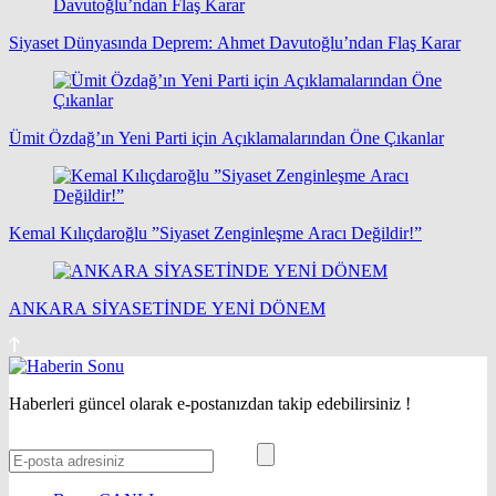
Siyaset Dünyasında Deprem: Ahmet Davutoğlu’ndan Flaş Karar
Ümit Özdağ’ın Yeni Parti için Açıklamalarından Öne Çıkanlar
Kemal Kılıçdaroğlu ”Siyaset Zenginleşme Aracı Değildir!”
ANKARA SİYASETİNDE YENİ DÖNEM
Haberleri güncel olarak e-postanızdan takip edebilirsiniz !