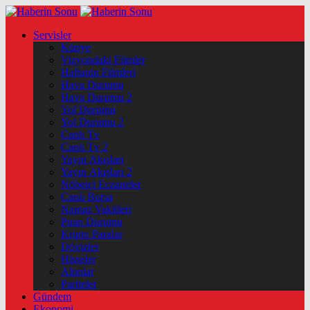
Servisler
Künye
Vizyondaki Filmler
Haftanin Filmleri
Hava Durumu
Hava Durumu 2
Yol Durumu
Yol Durumu 2
Canlı Tv
Canlı Tv 2
Yayın Akışları
Yayın Akışları 2
Nöbetçi Eczaneler
Canlı Borsa
Namaz Vakitleri
Puan Durumu
Kripto Paralar
Dövizler
Hisseler
Altınlar
Pariteler
Gündem
Ekonomi