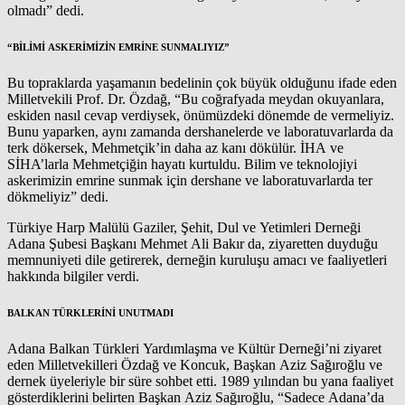
olmadı” dedi.
“BİLİMİ ASKERİMİZİN EMRİNE SUNMALIYIZ”
Bu topraklarda yaşamanın bedelinin çok büyük olduğunu ifade eden
Milletvekili Prof. Dr. Özdağ, “Bu coğrafyada meydan okuyanlara,
eskiden nasıl cevap verdiysek, önümüzdeki dönemde de vermeliyiz.
Bunu yaparken, aynı zamanda dershanelerde ve laboratuvarlarda da
terk dökersek, Mehmetçik’in daha az kanı dökülür. İHA ve
SİHA’larla Mehmetçiğin hayatı kurtuldu. Bilim ve teknolojiyi
askerimizin emrine sunmak için dershane ve laboratuvarlarda ter
dökmeliyiz” dedi.
Türkiye Harp Malülü Gaziler, Şehit, Dul ve Yetimleri Derneği
Adana Şubesi Başkanı Mehmet Ali Bakır da, ziyaretten duyduğu
memnuniyeti dile getirerek, derneğin kuruluşu amacı ve faaliyetleri
hakkında bilgiler verdi.
BALKAN TÜRKLERİNİ UNUTMADI
Adana Balkan Türkleri Yardımlaşma ve Kültür Derneği’ni ziyaret
eden Milletvekilleri Özdağ ve Koncuk, Başkan Aziz Sağıroğlu ve
dernek üyeleriyle bir süre sohbet etti. 1989 yılından bu yana faaliyet
gösterdiklerini belirten Başkan Aziz Sağıroğlu, “Sadece Adana’da