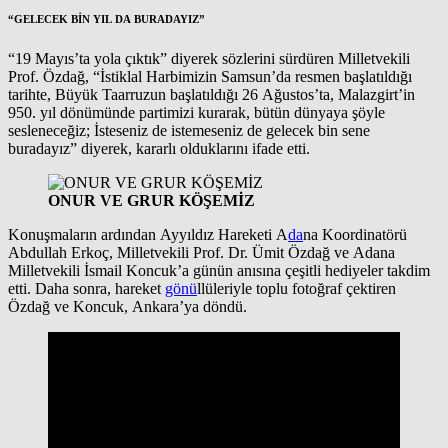
“GELECEK BİN YIL DA BURADAYIZ”
“19 Mayıs’ta yola çıktık” diyerek sözlerini sürdüren Milletvekili
Prof. Özdağ, “İstiklal Harbimizin Samsun’da resmen başlatıldığı
tarihte, Büyük Taarruzun başlatıldığı 26 Ağustos’ta, Malazgirt’in
950. yıl dönümünde partimizi kurarak, bütün dünyaya şöyle
sesleneceğiz; İsteseniz de istemeseniz de gelecek bin sene
buradayız” diyerek, kararlı olduklarını ifade etti.
ONUR VE GRUR KÖŞEMİZ
Konuşmaların ardından Ayyıldız Hareketi A
da
na Koordinatörü
Abdullah Erkoç, Milletvekili Prof. Dr. Ümit Özdağ ve Adana
Milletvekili İsmail Koncuk’a günün anısına çeşitli hediyeler takdim
etti. Daha sonra, hareket
gönü
llüleriyle toplu fotoğraf çektiren
Özdağ ve Koncuk, Ankara’ya döndü.