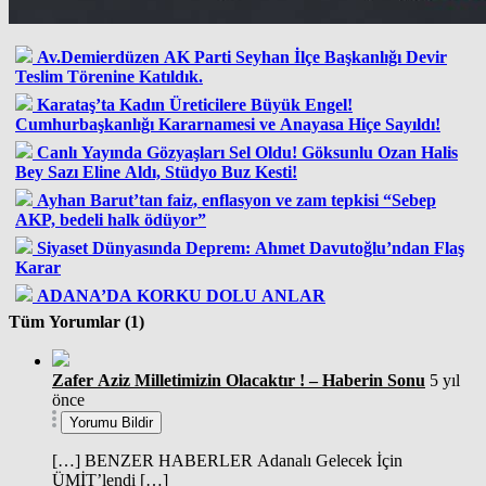
Av.Demierdüzen AK Parti Seyhan İlçe Başkanlığı Devir
Teslim Törenine Katıldık.
Karataş’ta Kadın Üreticilere Büyük Engel!
Cumhurbaşkanlığı Kararnamesi ve Anayasa Hiçe Sayıldı!
Canlı Yayında Gözyaşları Sel Oldu! Göksunlu Ozan Halis
Bey Sazı Eline Aldı, Stüdyo Buz Kesti!
Ayhan Barut’tan faiz, enflasyon ve zam tepkisi “Sebep
AKP, bedeli halk ödüyor”
Siyaset Dünyasında Deprem: Ahmet Davutoğlu’ndan Flaş
Karar
ADANA’DA KORKU DOLU ANLAR
Tüm Yorumlar (1)
Zafer Aziz Milletimizin Olacaktır ! – Haberin Sonu
5 yıl
önce
Yorumu Bildir
[…] BENZER HABERLER Adanalı Gelecek İçin
ÜMİT’lendi […]