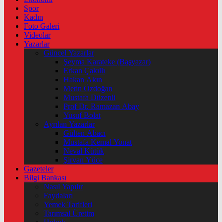
Spor
Kadın
Foto Galeri
Videolar
Yazarlar
Güncel Yazarlar
Şeyma Karateke (Başyazar)
Erkan Çakıllı
Hakan Akın
Metin Özdoğan
Mustafa Düzenli
Prof Dr. Ramazan Abay
Yusuf Bolat
Ayrılan Yazarlar
Gülten Abacı
Mustafa Kemal Yonat
Neval Kütük
Şirvan Yüce
Gazeteler
Bilgi Bankası
Nasıl Yapılır
Faydaları
Yemek Tarifleri
Tarımsal Üretim