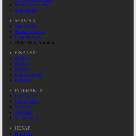
Nöbetçi Eczaneler
Son Dakika
SERVİS 3
Canlı Borsa
Namaz Vakitleri
Puan Durumu
Örnek Burç Yorumu
FİNANSİF
Altınlar
Dövizler
Hisseler
Kripto Paralar
Pariteler
İNTERAKTİF
Foto Galeri
Video Galeri
Yazarlar
Gazeteler
Sıcak Haber
HESAP
Üye Giriş