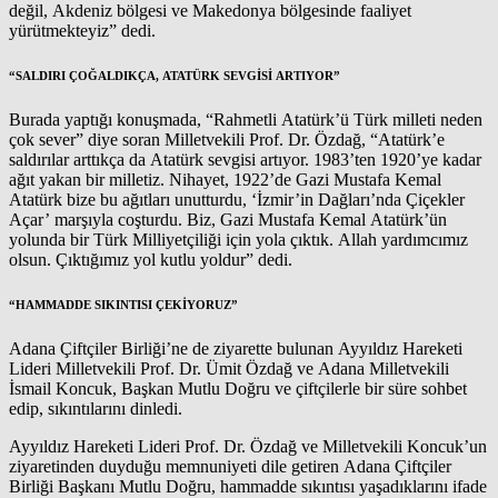
değil, Akdeniz bölgesi ve Makedonya bölgesinde faaliyet
yürütmekteyiz” dedi.
“SALDIRI ÇOĞALDIKÇA, ATATÜRK SEVGİSİ ARTIYOR”
Burada yaptığı konuşmada, “Rahmetli Atatürk’ü Türk milleti neden
çok sever” diye soran Milletvekili Prof. Dr. Özdağ, “Atatürk’e
saldırılar arttıkça da Atatürk sevgisi artıyor. 1983’ten 1920’ye kadar
ağıt yakan bir milletiz. Nihayet, 1922’de Gazi Mustafa Kemal
Atatürk bize bu ağıtları unutturdu, ‘İzmir’in Dağları’nda Çiçekler
Açar’ marşıyla coşturdu. Biz, Gazi Mustafa Kemal Atatürk’ün
yolunda bir Türk Milliyetçiliği için yola çıktık. Allah yardımcımız
olsun. Çıktığımız yol kutlu yoldur” dedi.
“HAMMADDE SIKINTISI ÇEKİYORUZ”
Adana Çiftçiler Birliği’ne de ziyarette bulunan Ayyıldız Hareketi
Lideri Milletvekili Prof. Dr. Ümit Özdağ ve Adana Milletvekili
İsmail Koncuk, Başkan Mutlu Doğru ve çiftçilerle bir süre sohbet
edip, sıkıntılarını dinledi.
Ayyıldız Hareketi Lideri Prof. Dr. Özdağ ve Milletvekili Koncuk’un
ziyaretinden duyduğu memnuniyeti dile getiren Adana Çiftçiler
Birliği Başkanı Mutlu Doğru, hammadde sıkıntısı yaşadıklarını ifade