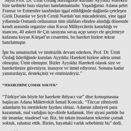
“Sayın Prof. Dr. Ümit Özdağ liderliğinde kurulan Ayyıldız Hareketi
bize tarihteki bazı olayları hatırlatmaktadır. Yaşadığımız Adana şehri
Fransız ve Ermeniler tarafından işgal edildiğinde dağlarda çeteleşen
Gizik Duranlar ve Şeyh Cemil Nardalı’nın mücadelesini, yine işgal
yıllarında Osmanlı ordusunun tüm silahları elinden alındığı dönemde
kendi arasında organize olan Kuvai Milliyecilerin kararlılığı ve
inancını, 40 askeri ile Çin sarayına savaş açıp sarayı ele geçirmeye
kafasına koyan Kürşad’ın cesaretini, bu hareket bizlere tekrar
hatırlatmıştır.
İşte bu umutsuzluk ve ümitsizlik devam ederken, Prof. Dr. Ümit
Özdağ liderliğinde kurulan Ayyıldız Hareketi bizlere adeta umut
olmuştur, Ümit olmuştur. Bizler Ayyıldız Hareketi olarak size ve
hareketimize güveniyor, inanıyor ve ümid ediyoruz. Sonuna kadar
yanınızdayız, destekçiniz ve emrinizdeyiz.”
“TEKERLERİNE ÇOMAK SOKTUK”
“Türkiye’nin böyle bir harekete ihtiyacı var” diye konuşmasına
başlayan Adana Milletvekili İsmail Koncuk, “Tüccar zihniyetli
adamların bu memlekete faydası olmaz. Adamın zihniyeti para
kazanmak, mal varlığını üçe-dörde katlamak. Her siyasi partide bu
tür insanlar, maalesef var. Biz, bir takım insanların tekerine çomak
soktuk, rahatsız ettik. Bizim, hayattaki varlık sebebimiz bu” dedi.