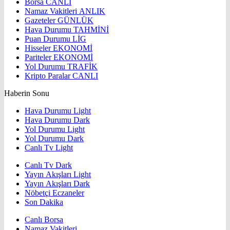
Borsa
CANLI
Namaz Vakitleri
ANLIK
Gazeteler
GÜNLÜK
Hava Durumu
TAHMİNİ
Puan Durumu
LİG
Hisseler
EKONOMİ
Pariteler
EKONOMİ
Yol Durumu
TRAFİK
Kripto Paralar
CANLI
Haberin Sonu
Hava Durumu Light
Hava Durumu Dark
Yol Durumu Light
Yol Durumu Dark
Canlı Tv Light
Canlı Tv Dark
Yayın Akışları Light
Yayın Akışları Dark
Nöbetçi Eczaneler
Son Dakika
Canlı Borsa
Namaz Vakitleri