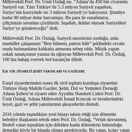
Milletvekili Prof. Dr. Ümit Özdağ ise, “Adana’da 450 bin civarında
Suriyeli var. Tüm Türkiye’de 5.3 milyon Suriyeli yaşarken,
Suriye’nin kuzeyinde ise 3 milyon Suriyeli’ye bakıyoruz. Şimdiye
kadar 80 milyar dolar harcamışız. Bu para ile esnafımızın,
çiftçimizin sorunları çözülürdü. İnşallah, iktidar olursak Suriyelileri
Suriye’ye göndereceğiz” dedi.
Milletvekili Prof. Dr. Özdağ, Suriyeli meselesini sorduğu, unlu
mamüller çalışanının “Ben bilmem, patron bilir” şeklindeki cevabı
orada bulunanların kahkaha atmasına sebep oldu. Müzik yapan
sokak sanatçısının yanına da uğrayan Milletvekili Prof. Dr. Özdağ,
100 lira bahşiş vererek bol kazançlar diledi.
İLK STK ZİYARETİ ŞEHİT YAKINLARI VE GAZİLERE
Esnaf ziyaretlerinden sonra ilk sivil toplum kuruluşu ziyaretini
Türkiye Harp Malülü Gaziler, Şehit, Dul ve Yetimleri Derneği
Adana Şubesi’ni ziyaret eden Ayyıldız Hareketi Lideri Prof. Dr.
Ümit Özdağ, Adana Milletvekili İsmail Koncuk ve beraberindeki
heyet, gazi ve şehit yakınlarının şikayetlerini dinledi.
2016 yılında taşındıkları yeni binayı tahsis ettiği için dönemin
belediye Başkanını tebrik eden Prof. Dr. Özdağ, “Vefalı davranmış.
Bedeli vatan toprakları için dökülen kanla dökenlerin bulunduğu
derneğin böyle bir binada olması gerekiyordu. Bu vatan, kolay vatan