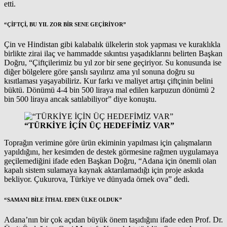
etti.
“ÇİFTÇİ, BU YIL ZOR BİR SENE GEÇİRİYOR”
Çin ve Hindistan gibi kalabalık ülkelerin stok yapması ve kuraklıkla
birlikte zirai ilaç ve hammadde sıkıntısı yaşadıklarını belirten Başkan
Doğru, “Çiftçilerimiz bu yıl zor bir sene geçiriyor. Su konusunda ise
diğer bölgelere göre şanslı sayılırız ama yıl sonuna doğru su
kısıtlaması yaşayabiliriz. Kur farkı ve maliyet artışı çiftçinin belini
büktü. Dönümü 4-4 bin 500 liraya mal edilen karpuzun dönümü 2
bin 500 liraya ancak satılabiliyor” diye konuştu.
“TÜRKİYE İÇİN ÜÇ HEDEFİMİZ VAR”
Toprağın verimine göre ürün ekiminin yapılması için çalışmaların
yapıldığını, her kesimden de destek görmesine rağmen uygulamaya
geçilemediğini ifade eden Başkan Doğru, “Adana için önemli olan
kapalı sistem sulamaya kaynak aktarılamadığı için proje askıda
bekliyor. Çukurova, Türkiye ve dünyada örnek ova” dedi.
“SAMANI BİLE İTHAL EDEN ÜLKE OLDUK”
Adana’nın bir çok açıdan büyük önem taşıdığını ifade eden Prof. Dr.