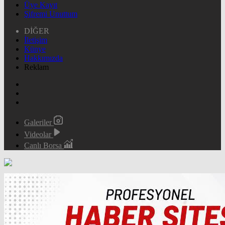
Üye Kayıt
Şifremi Unuttum
DİĞER
İletişim
Künye
Hakkımızda
Reklam
Galeriler
Videolar
Canlı Borsa