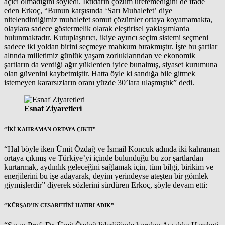
açıcı olmadığını söyledi. İktidarın çözüm üretemediğini de ifade
eden Erkoç, “Bunun karşısında ‘Sarı Muhalefet’ diye
nitelendirdiğimiz muhalefet somut çözümler ortaya koyamamakta,
olaylara sadece göstermelik olarak eleştirisel yaklaşımlarda
bulunmaktadır. Kutuplaştırıcı, ikiye ayırıcı seçim sistemi seçmeni
sadece iki yoldan birini seçmeye mahkum bırakmıştır. İşte bu şartlar
altında milletimiz günlük yaşam zorluklarından ve ekonomik
şartların da verdiği ağır yüklerden iyice bunalmış, siyaset kurumuna
olan güvenini kaybetmiştir. Hatta öyle ki sandığa bile gitmek
istemeyen kararsızların oranı yüzde 30’lara ulaşmıştık” dedi.
Esnaf Ziyaretleri
“İKİ KAHRAMAN ORTAYA ÇIKTI”
“Hal böyle iken Ümit Özdağ ve İsmail Koncuk adında iki kahraman
ortaya çıkmış ve Türkiye’yi içinde bulunduğu bu zor şartlardan
kurtarmak, aydınlık geleceğini sağlamak için, tüm bilgi, birikim ve
enerjilerini bu işe adayarak, deyim yerindeyse ateşten bir gömlek
giymişlerdir” diyerek sözlerini sürdüren Erkoç, şöyle devam etti:
“KÜRŞAD’IN CESARETİNİ HATIRLADIK”