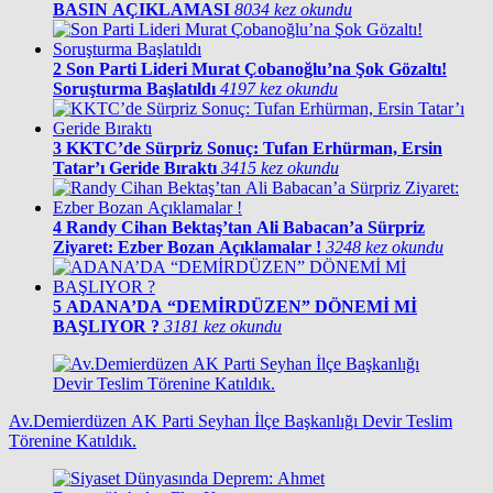
BASIN AÇIKLAMASI
8034 kez okundu
2
Son Parti Lideri Murat Çobanoğlu’na Şok Gözaltı!
Soruşturma Başlatıldı
4197 kez okundu
3
KKTC’de Sürpriz Sonuç: Tufan Erhürman, Ersin
Tatar’ı Geride Bıraktı
3415 kez okundu
4
Randy Cihan Bektaş’tan Ali Babacan’a Sürpriz
Ziyaret: Ezber Bozan Açıklamalar !
3248 kez okundu
5
ADANA’DA “DEMİRDÜZEN” DÖNEMİ Mİ
BAŞLIYOR ?
3181 kez okundu
Av.Demierdüzen AK Parti Seyhan İlçe Başkanlığı Devir Teslim
Törenine Katıldık.