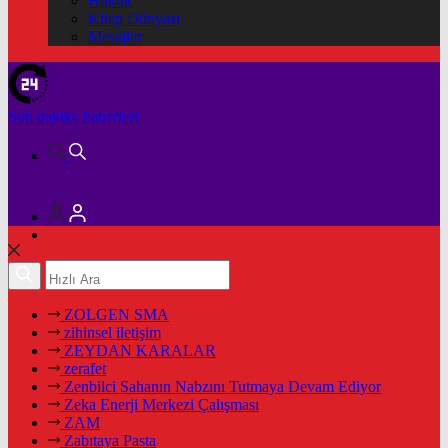
Hukuk
Kitap Dünyası
Mesajlar
Son dakika
haberleri
ZOLGEN SMA
zihinsel iletişim
ZEYDAN KARALAR
zerafet
Zenbilci Sahanın Nabzını Tutmaya Devam Ediyor
Zeka Enerji Merkezi Çalışması
ZAM
Zabıtaya Pasta