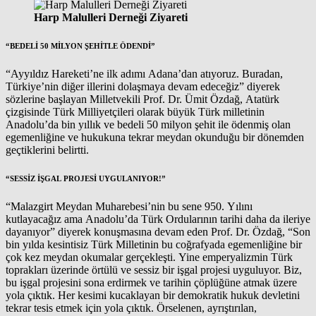
Harp Malulleri Derneği Ziyareti
“BEDELİ 50 MİLYON ŞEHİTLE ÖDENDİ”
“Ayyıldız Hareketi’ne ilk adımı Adana’dan atıyoruz. Buradan,
Türkiye’nin diğer illerini dolaşmaya devam edeceğiz” diyerek
sözlerine başlayan Milletvekili Prof. Dr. Ümit Özdağ, Atatürk
çizgisinde Türk Milliyetçileri olarak büyük Türk milletinin
Anadolu’da bin yıllık ve bedeli 50 milyon şehit ile ödenmiş olan
egemenliğine ve hukukuna tekrar meydan okunduğu bir dönemden
geçtiklerini belirtti.
“SESSİZ İŞGAL PROJESİ UYGULANIYOR!”
“Malazgirt Meydan Muharebesi’nin bu sene 950. Yılını
kutlayacağız ama Anadolu’da Türk Ordularının tarihi daha da ileriye
dayanıyor” diyerek konuşmasına devam eden Prof. Dr. Özdağ, “Son
bin yılda kesintisiz Türk Milletinin bu coğrafyada egemenliğine bir
çok kez meydan okumalar gerçekleşti. Yine emperyalizmin Türk
toprakları üzerinde örtülü ve sessiz bir işgal projesi uyguluyor. Biz,
bu işgal projesini sona erdirmek ve tarihin çöplüğüne atmak üzere
yola çıktık. Her kesimi kucaklayan bir demokratik hukuk devletini
tekrar tesis etmek için yola çıktık. Örselenen, ayrıştırılan,