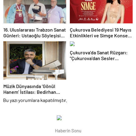
16. Uluslararası Trabzon Sanat
Çukurova Belediyesi 19 Mayıs
Günleri: Ustaoğlu Söyleşisi
Etkinlikleri ve Simge Konseri
ve Plaket Töreni
Detayları
Çukurova’da Sanat Rüzgarı:
“Çukurova’dan Sesler
Korosu”ndan Unutulmaz
Gece!
Müzik Dünyasında ‘Gönül
Hanem’ İstilası: Bedirhan
Bıçakçı Kalplerin Yeni Sahibi
Bu yazı yorumlara kapatılmıştır.
Oldu!
Haberin Sonu