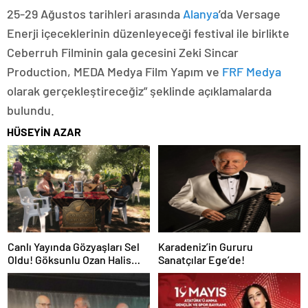
25-29 Ağustos tarihleri arasında
Alanya
’da Versage
Enerji içeceklerinin düzenleyeceği festival ile birlikte
Ceberruh Filminin gala gecesini Zeki Sincar
Production, MEDA Medya Film Yapım ve
FRF Medya
olarak gerçekleştireceğiz” şeklinde açıklamalarda
bulundu.
HÜSEYİN AZAR
Canlı Yayında Gözyaşları Sel
Karadeniz’in Gururu
Oldu! Göksunlu Ozan Halis
Sanatçılar Ege’de!
Bey Sazı Eline Aldı, Stüdyo
Buz Kesti!