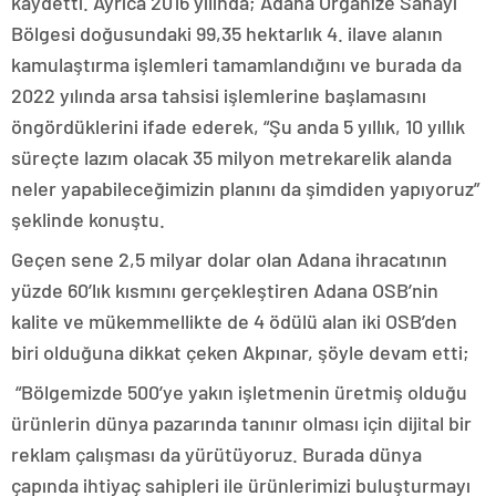
kaydetti. Ayrıca 2016 yılında; Adana Organize Sanayi
Bölgesi doğusundaki 99,35 hektarlık 4. ilave alanın
kamulaştırma işlemleri tamamlandığını ve burada da
2022 yılında arsa tahsisi işlemlerine başlamasını
öngördüklerini ifade ederek, “Şu anda 5 yıllık, 10 yıllık
süreçte lazım olacak 35 milyon metrekarelik alanda
neler yapabileceğimizin planını da şimdiden yapıyoruz”
şeklinde konuştu.
Geçen sene 2,5 milyar dolar olan Adana ihracatının
yüzde 60’lık kısmını gerçekleştiren Adana OSB’nin
kalite ve mükemmellikte de 4 ödülü alan iki OSB’den
biri olduğuna dikkat çeken Akpınar, şöyle devam etti;
“Bölgemizde 500’ye yakın işletmenin üretmiş olduğu
ürünlerin dünya pazarında tanınır olması için dijital bir
reklam çalışması da yürütüyoruz. Burada dünya
çapında ihtiyaç sahipleri ile ürünlerimizi buluşturmayı