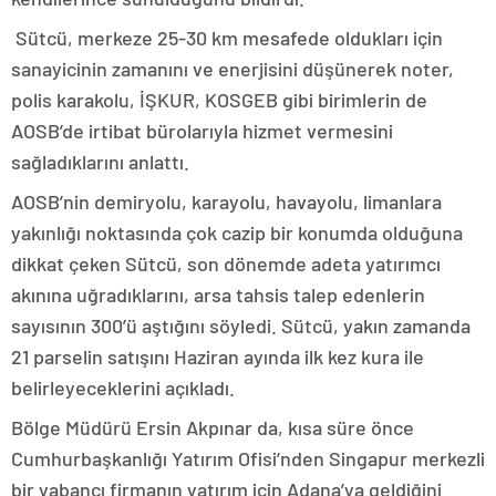
Sütcü, merkeze 25-30 km mesafede oldukları için
sanayicinin zamanını ve enerjisini düşünerek noter,
polis karakolu, İŞKUR, KOSGEB gibi birimlerin de
AOSB’de irtibat bürolarıyla hizmet vermesini
sağladıklarını anlattı.
AOSB’nin demiryolu, karayolu, havayolu, limanlara
yakınlığı noktasında çok cazip bir konumda olduğuna
dikkat çeken Sütcü, son dönemde adeta yatırımcı
akınına uğradıklarını, arsa tahsis talep edenlerin
sayısının 300’ü aştığını söyledi. Sütcü, yakın zamanda
21 parselin satışını Haziran ayında ilk kez kura ile
belirleyeceklerini açıkladı.
Bölge Müdürü Ersin Akpınar da, kısa süre önce
Cumhurbaşkanlığı Yatırım Ofisi’nden Singapur merkezli
bir yabancı firmanın yatırım için Adana’ya geldiğini