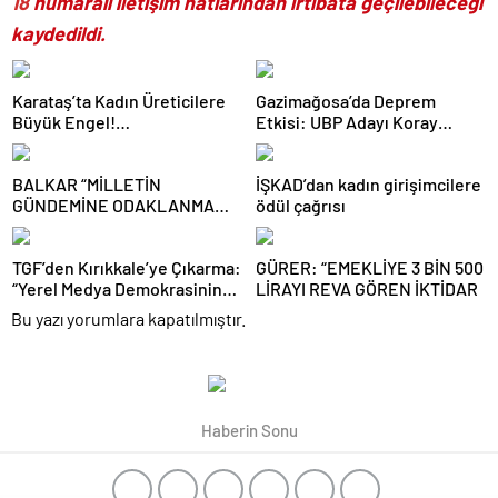
18
numaralı iletişim hatlarından irtibata geçilebileceği
kaydedildi.
Karataş’ta Kadın Üreticilere
Gazimağosa’da Deprem
Büyük Engel!
Etkisi: UBP Adayı Koray
Cumhurbaşkanlığı
Bozkurt İçin Interpol İddiası
Kararnamesi ve Anayasa Hiçe
Siyaseti Sarstı
BALKAR “MİLLETİN
İŞKAD’dan kadın girişimcilere
Sayıldı!
GÜNDEMİNE ODAKLANMA
ödül çağrısı
ZAMANIDIR”
TGF’den Kırıkkale’ye Çıkarma:
GÜRER: “EMEKLİYE 3 BİN 500
“Yerel Medya Demokrasinin
LİRAYI REVA GÖREN İKTİDAR
Güvencesidir”
Bu yazı yorumlara kapatılmıştır.
Haberin Sonu