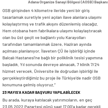
Adana Organize Sanayi Bölgesi (AOSB) Başkan
OSB girişinden 4 kilometre ileride yeni bir giriş
tasarlamak suretiyle yeni açılan ilave alanlara ulaşımı
kolaylaştırmış ve trafik akışını düzenlemiş olacağız.
Hem otobana hem fabrikalara ulaşımı kolaylaştıracak
olan bu üst geçit ve bağlantı yolu Karayolları
tarafından tamamlanmak üzere, Haziran ayında
açılması planlanıyor. İlaveten ÇÜ ile işbirliği içinde
Balcalı Hastanesi’ne bağlı bir poliklinik tesisi yapımına
başladık. Yıl sonunda devreye alınacak, 7 klinik 7/24
hizmet verecek. Üniversite ile doğrudan işbirliği ile
gerçekleştirdiğimiz bu proje ile Türkiye’de nadir OSB
konumuna gelmiş oluyoruz.”
23 MAYIS’A KADAR BAŞVURU YAPILABİLECEK
Bu arada, kuraya katılacak yatırımcıların, en geç
23.05.2022 Pazartesi günü saat 17.00’a kadar gerekli