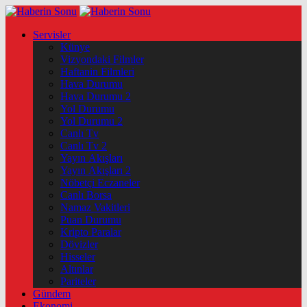
Servisler
Künye
Vizyondaki Filmler
Haftanin Filmleri
Hava Durumu
Hava Durumu 2
Yol Durumu
Yol Durumu 2
Canlı Tv
Canlı Tv 2
Yayın Akışları
Yayın Akışları 2
Nöbetçi Eczaneler
Canlı Borsa
Namaz Vakitleri
Puan Durumu
Kripto Paralar
Dövizler
Hisseler
Altınlar
Pariteler
Gündem
Ekonomi