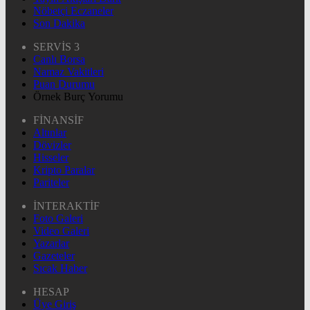
Nöbetçi Eczaneler
Son Dakika
SERVİS 3
Canlı Borsa
Namaz Vakitleri
Puan Durumu
Örnek Burç Yorumu
FİNANSİF
Altınlar
Dövizler
Hisseler
Kripto Paralar
Pariteler
İNTERAKTİF
Foto Galeri
Video Galeri
Yazarlar
Gazeteler
Sıcak Haber
HESAP
Üye Giriş