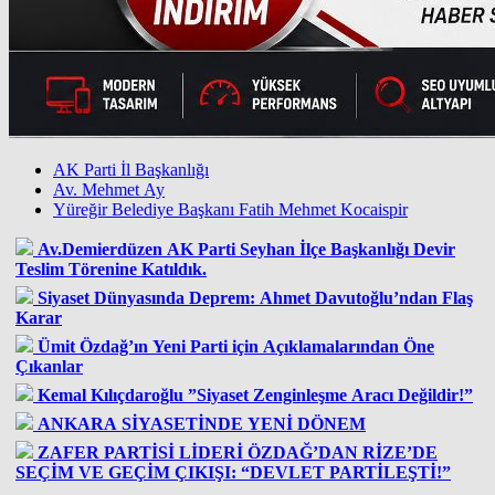
AK Parti İl Başkanlığı
Av. Mehmet Ay
Yüreğir Belediye Başkanı Fatih Mehmet Kocaispir
Av.Demierdüzen AK Parti Seyhan İlçe Başkanlığı Devir
Teslim Törenine Katıldık.
Siyaset Dünyasında Deprem: Ahmet Davutoğlu’ndan Flaş
Karar
Ümit Özdağ’ın Yeni Parti için Açıklamalarından Öne
Çıkanlar
Kemal Kılıçdaroğlu ”Siyaset Zenginleşme Aracı Değildir!”
ANKARA SİYASETİNDE YENİ DÖNEM
ZAFER PARTİSİ LİDERİ ÖZDAĞ’DAN RİZE’DE
SEÇİM VE GEÇİM ÇIKIŞI: “DEVLET PARTİLEŞTİ!”