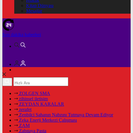
Hukuk
Kitap Dünyası
Mesajlar
Son dakika
haberleri
ZOLGEN SMA
zihinsel iletişim
ZEYDAN KARALAR
zerafet
Zenbilci Sahanın Nabzını Tutmaya Devam Ediyor
Zeka Enerji Merkezi Çalışması
ZAM
Zabıtaya Pasta