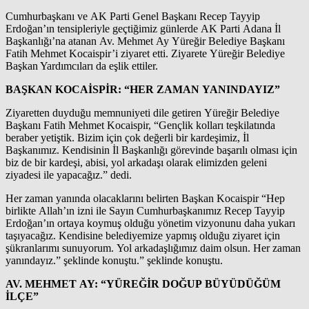
Cumhurbaşkanı ve AK Parti Genel Başkanı Recep Tayyip
Erdoğan’ın tensipleriyle geçtiğimiz günlerde AK Parti Adana İl
Başkanlığı’na atanan Av. Mehmet Ay Yüreğir Belediye Başkanı
Fatih Mehmet Kocaispir’i ziyaret etti. Ziyarete Yüreğir Belediye
Başkan Yardımcıları da eşlik ettiler.
BAŞKAN KOCAİSPİR: “HER ZAMAN YANINDAYIZ”
Ziyaretten duyduğu memnuniyeti dile getiren Yüreğir Belediye
Başkanı Fatih Mehmet Kocaispir, “Gençlik kolları teşkilatında
beraber yetiştik. Bizim için çok değerli bir kardeşimiz, İl
Başkanımız. Kendisinin İl Başkanlığı görevinde başarılı olması için
biz de bir kardeşi, abisi, yol arkadaşı olarak elimizden geleni
ziyadesi ile yapacağız.” dedi.
Her zaman yanında olacaklarını belirten Başkan Kocaispir “Hep
birlikte Allah’ın izni ile Sayın Cumhurbaşkanımız Recep Tayyip
Erdoğan’ın ortaya koymuş olduğu yönetim vizyonunu daha yukarı
taşıyacağız. Kendisine belediyemize yapmış olduğu ziyaret için
şükranlarımı sunuyorum. Yol arkadaşlığımız daim olsun. Her zaman
yanındayız.” şeklinde konuştu.” şeklinde konuştu.
AV. MEHMET AY: “YÜREĞİR DOĞUP BÜYÜDÜĞÜM
İLÇE”