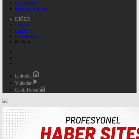
Üye Kayıt
Şifremi Unuttum
DİĞER
İletişim
Künye
Hakkımızda
Reklam
Galeriler
Videolar
Canlı Borsa