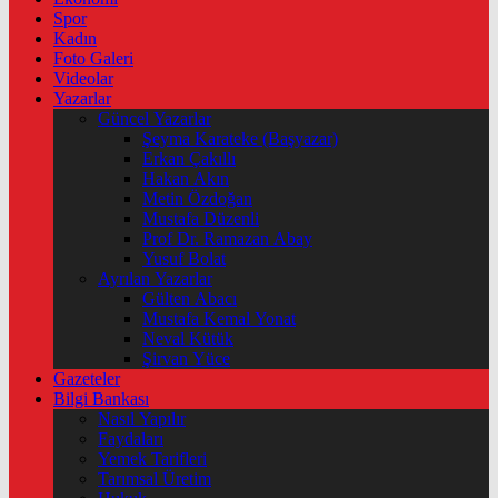
Spor
Kadın
Foto Galeri
Videolar
Yazarlar
Güncel Yazarlar
Şeyma Karateke (Başyazar)
Erkan Çakıllı
Hakan Akın
Metin Özdoğan
Mustafa Düzenli
Prof Dr. Ramazan Abay
Yusuf Bolat
Ayrılan Yazarlar
Gülten Abacı
Mustafa Kemal Yonat
Neval Kütük
Şirvan Yüce
Gazeteler
Bilgi Bankası
Nasıl Yapılır
Faydaları
Yemek Tarifleri
Tarımsal Üretim