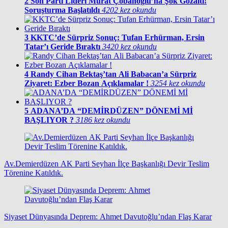
2
Son Parti Lideri Murat Çobanoğlu’na Şok Gözaltı!
Soruşturma Başlatıldı
4202 kez okundu
3
KKTC’de Sürpriz Sonuç: Tufan Erhürman, Ersin
Tatar’ı Geride Bıraktı
3420 kez okundu
4
Randy Cihan Bektaş’tan Ali Babacan’a Sürpriz
Ziyaret: Ezber Bozan Açıklamalar !
3254 kez okundu
5
ADANA’DA “DEMİRDÜZEN” DÖNEMİ Mİ
BAŞLIYOR ?
3186 kez okundu
Av.Demierdüzen AK Parti Seyhan İlçe Başkanlığı Devir Teslim
Törenine Katıldık.
Siyaset Dünyasında Deprem: Ahmet Davutoğlu’ndan Flaş Karar