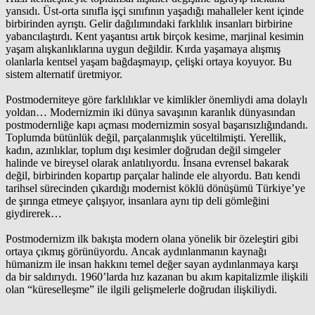
yansıdı. Üst-orta sınıfla işçi sınıfının yaşadığı mahalleler kent içinde
birbirinden ayrıştı. Gelir dağılımındaki farklılık insanları birbirine
yabancılaştırdı. Kent yaşantısı artık birçok kesime, marjinal kesimin
yaşam alışkanlıklarına uygun değildir. Kırda yaşamaya alışmış
olanlarla kentsel yaşam bağdaşmayıp, çelişki ortaya koyuyor. Bu
sistem alternatif üretmiyor.
Postmoderniteye göre farklılıklar ve kimlikler önemliydi ama dolaylı
yoldan… Modernizmin iki dünya savaşının karanlık dünyasından
postmodernliğe kapı açması modernizmin sosyal başarısızlığındandı.
Toplumda bütünlük değil, parçalanmışlık yüceltilmişti. Yerellik,
kadın, azınlıklar, toplum dışı kesimler doğrudan değil simgeler
halinde ve bireysel olarak anlatılıyordu. İnsana evrensel bakarak
değil, birbirinden kopartıp parçalar halinde ele alıyordu. Batı kendi
tarihsel sürecinden çıkardığı modernist köklü dönüşümü Türkiye’ye
de şırınga etmeye çalışıyor, insanlara aynı tip deli gömleğini
giydirerek…
Postmodernizm ilk bakışta modern olana yönelik bir özeleştiri gibi
ortaya çıkmış görünüyordu. Ancak aydınlanmanın kaynağı
hümanizm ile insan hakkını temel değer sayan aydınlanmaya karşı
da bir saldırıydı. 1960’larda hız kazanan bu akım kapitalizmle ilişkili
olan “küreselleşme” ile ilgili gelişmelerle doğrudan ilişkiliydi.