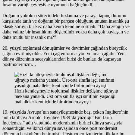
İnsanın varlığı çevresiyle uyumuna bağlı çünkü…
Doğanın yokolma sürecindeki hızlanma ve paraya tapınç durumu
karşısında tarih ve doğanın bir parçası olduğunu unutan insanlık şu
klasik soruyu bir kez daha kendi kendine sormalı: “Daha zengin ve
daha yalnız bir insanlık mı düşlerdiniz yoksa daha çok paylaşan ve
daha mutlu bir insanlık mı?”
20. yüzyıl toplumsal dönüşümler ve devrimler çağından bireycilik
çağına evrilmiş oldu. Yeni çağ enformasyon ve imaj çağıdır. Yeni
dünya düzeninin sacayaklarından birisi de bunları da kapsayan
postmodernizm…
Hızlı kentleşmeyle toplumsal ilişkiler değişime uğrayıp
mekana yansıdı. Üst-orta sınıfla işçi sınıfının yaşadığı
mahalleler kent içinde birbirinden ayrıştı
19. yüzyılda Avrupa’nın sanayileşmesinde başı çeken İngiltere’nin
ünlü tarihçisi Arnold Toynbee 1939’da yazdığı “Bir Tarih
İncelemesi” adlı yapıtında modernizmin birinci dünya savaşıyla
sonaerdiğini ve ikinci dünya savaşından önce post modernist
dönemin başladığını belirtmişti. Postmodernizm terimi ilk kez bu