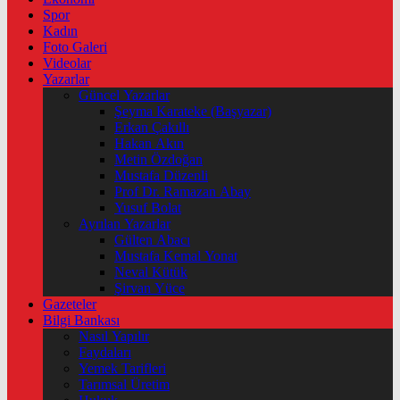
Spor
Kadın
Foto Galeri
Videolar
Yazarlar
Güncel Yazarlar
Şeyma Karateke (Başyazar)
Erkan Çakıllı
Hakan Akın
Metin Özdoğan
Mustafa Düzenli
Prof Dr. Ramazan Abay
Yusuf Bolat
Ayrılan Yazarlar
Gülten Abacı
Mustafa Kemal Yonat
Neval Kütük
Şirvan Yüce
Gazeteler
Bilgi Bankası
Nasıl Yapılır
Faydaları
Yemek Tarifleri
Tarımsal Üretim