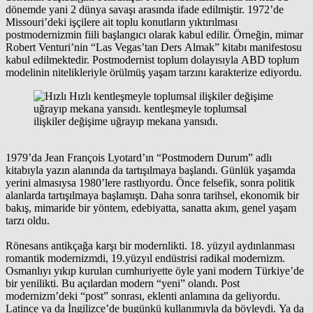
dönemde yani 2 dünya savaşı arasında ifade edilmiştir. 1972’de
Missouri’deki işçilere ait toplu konutların yıktırılması
postmodernizmin fiili başlangıcı olarak kabul edilir. Örneğin, mimar
Robert Venturi’nin “Las Vegas’tan Ders Almak” kitabı manifestosu
kabul edilmektedir. Postmodernist toplum dolayısıyla ABD toplum
modelinin nitelikleriyle örülmüş yaşam tarzını karakterize ediyordu.
1979’da Jean François Lyotard’ın “Postmodern Durum” adlı
kitabıyla yazın alanında da tartışılmaya başlandı. Günlük yaşamda
yerini almasıysa 1980’lere rastlıyordu. Önce felsefik, sonra politik
alanlarda tartışılmaya başlamıştı. Daha sonra tarihsel, ekonomik bir
bakış, mimaride bir yöntem, edebiyatta, sanatta akım, genel yaşam
tarzı oldu.
Rönesans antikçağa karşı bir modernlikti. 18. yüzyıl aydınlanması
romantik modernizmdi, 19.yüzyıl endüstrisi radikal modernizm.
Osmanlıyı yıkıp kurulan cumhuriyette öyle yani modern Türkiye’de
bir yenilikti. Bu açılardan modern “yeni” olandı. Post
modernizm’deki “post” sonrası, eklenti anlamına da geliyordu.
Latince ya da İngilizce’de bugünkü kullanımıyla da böyleydi. Ya da