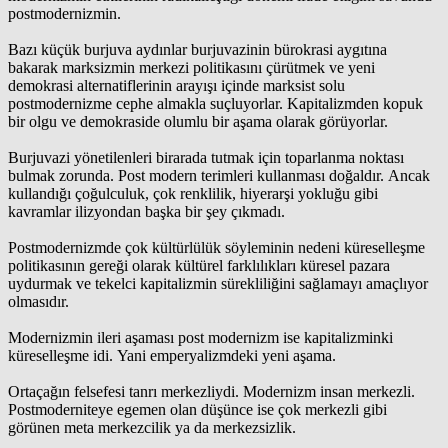
postmodernizmin.
Bazı küçük burjuva aydınlar burjuvazinin bürokrasi aygıtına
bakarak marksizmin merkezi politikasını çürütmek ve yeni
demokrasi alternatiflerinin arayışı içinde marksist solu
postmodernizme cephe almakla suçluyorlar. Kapitalizmden kopuk
bir olgu ve demokraside olumlu bir aşama olarak görüyorlar.
Burjuvazi yönetilenleri birarada tutmak için toparlanma noktası
bulmak zorunda. Post modern terimleri kullanması doğaldır. Ancak
kullandığı çoğulculuk, çok renklilik, hiyerarşi yokluğu gibi
kavramlar ilizyondan başka bir şey çıkmadı.
Postmodernizmde çok kültürlülük söyleminin nedeni küreselleşme
politikasının gereği olarak kültürel farklılıkları küresel pazara
uydurmak ve tekelci kapitalizmin sürekliliğini sağlamayı amaçlıyor
olmasıdır.
Modernizmin ileri aşaması post modernizm ise kapitalizminki
küreselleşme idi. Yani emperyalizmdeki yeni aşama.
Ortaçağın felsefesi tanrı merkezliydi. Modernizm insan merkezli.
Postmoderniteye egemen olan düşünce ise çok merkezli gibi
görünen meta merkezcilik ya da merkezsizlik.