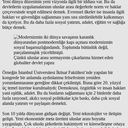
Yeni dünya düzeninin yeni vizyonla ilgili bir iddiası var. Bu da
devletlerin uygulamalarının uluslar arası değerlerle norm ve haklar
çerçevesinde tespit edilmesi demek. Evrensel ilkeler ise insanla ilgili
hakları ve güvenliğin sağlanması yanı sıra sürdürülebilir kalkınmayı
da içeriyor. Bu da daha fazla sosyal yatırım, adalet, eğitim ve sağlığa
bütçe demek.
Çünkü uluslar arası sermayenin çıkarlarına hizmet eden
globaliter devlet yapısı
Örneğin İstanbul Üniversitesi İktisat Fakültesi’nde yapılan bir
kongrede bir anlamda aydınlanma felsefesinin yeniden
yorumlanmasının gereğine dikkat çekilmişti. Buna göre 20. yüzyıl
üç temel üzerine kurulmalıydı: Demokrasi, özgürlük ve insan hakları
yani eşitlik, adalet. Bu da bunların sağlanması için 2 binlerde daha
fazla rasyonel, akılcı sosyal politikalar için baskı, daha çok sosyal
alanda yatırım ve paylaşım demekti.
Son 10 yılda dünyanın gidişatı değişti. Yeni teknolojiler ve iletişim
gelişti. Yeni ekonomide meta üretimi uluslar arası boyutta
yaygınlaştı. Çok uluslu şirketlerin hakimiyeti ve küreselleşme ortaya