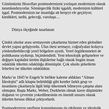
Günümüzün filozofları postmodernizmi yozlaşan modernizm olarak
tanımlandırıyorlar. Sömürgecilik fiziki işgaldi, modernizm kültürel
işgal. Postmodernizm ise insanlığa ait herşeyi ele geçiriyor;
kimlikleri, tarihi, geleceği, varoluşu…
Dünya ölçeğinde tasarlanan
Çünkü uluslar arası sermayenin çıkarlarına hizmet eden globaliter
devlet yapısı gelişiyordu. Ulus ötesi sermaye, coğrafyaları kolayca
yönlendirebileceği yerel bölgelere ayırdı. Yerel örgütlenmeleri de
politikasına uydurup, biçimlendirdi. Yeni teknolojik gelişmelere ve
değişen kapitalist üretim ilişkilerine bağlı olarak bugün insan
odaklılık tüketim odaklılığa dönmüştür. Çok uluslu şirketlerin
felsefesi ise tüketim odaklılıktır.
Marks’ın 1845’te Engels’le birlikte kaleme aldıkları “Alman
İdeolojisi” adlı kitapta belirtildiği gibi kentler farklı grup ve
insanların çıkarlarıyla ilgili bitip tükenmek bilmeyen çatışma alanı
olmuştur. Başta Marks, Weber, Durkheim olmak üzere düşünürler
doğanın ve çevrenin yokedilmesinin en önemli unsuru olarak
tüketim hırsına dikkat çekiyorlardı.
Postmodernizm sınıfların konumlanışını da etkilemiş ve ideolojik