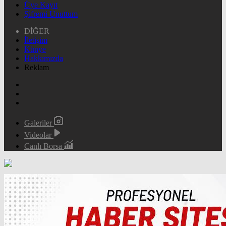
Üye Kayıt
Şifremi Unuttum
DİĞER
İletişim
Künye
Hakkımızda
Reklam
Galeriler
Videolar
Canlı Borsa