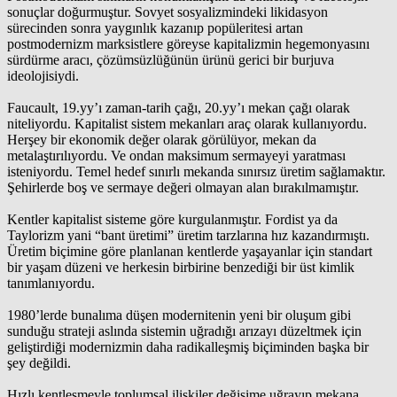
sonuçlar doğurmuştur. Sovyet sosyalizmindeki likidasyon
sürecinden sonra yaygınlık kazanıp popüleritesi artan
postmodernizm marksistlere göreyse kapitalizmin hegemonyasını
sürdürme aracı, çözümsüzlüğünün ürünü gerici bir burjuva
ideolojisiydi.
Faucault, 19.yy’ı zaman-tarih çağı, 20.yy’ı mekan çağı olarak
niteliyordu. Kapitalist sistem mekanları araç olarak kullanıyordu.
Herşey bir ekonomik değer olarak görülüyor, mekan da
metalaştırılıyordu. Ve ondan maksimum sermayeyi yaratması
isteniyordu. Temel hedef sınırlı mekanda sınırsız üretim sağlamaktır.
Şehirlerde boş ve sermaye değeri olmayan alan bırakılmamıştır.
Kentler kapitalist sisteme göre kurgulanmıştır. Fordist ya da
Taylorizm yani “bant üretimi” üretim tarzlarına hız kazandırmıştı.
Üretim biçimine göre planlanan kentlerde yaşayanlar için standart
bir yaşam düzeni ve herkesin birbirine benzediği bir üst kimlik
tanımlanıyordu.
1980’lerde bunalıma düşen modernitenin yeni bir oluşum gibi
sunduğu strateji aslında sistemin uğradığı arızayı düzeltmek için
geliştirdiği modernizmin daha radikalleşmiş biçiminden başka bir
şey değildi.
Hızlı kentleşmeyle toplumsal ilişkiler değişime uğrayıp mekana