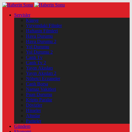
Servisler
Künye
Vizyondaki Filmler
Haftanin Filmleri
Hava Durumu
Hava Durumu 2
Yol Durumu
Yol Durumu 2
Canlı Tv
Canlı Tv 2
Yayın Akışları
Yayın Akışları 2
Nöbetçi Eczaneler
Canlı Borsa
Namaz Vakitleri
Puan Durumu
Kripto Paralar
Dövizler
Hisseler
Altınlar
Pariteler
Gündem
Ekonomi