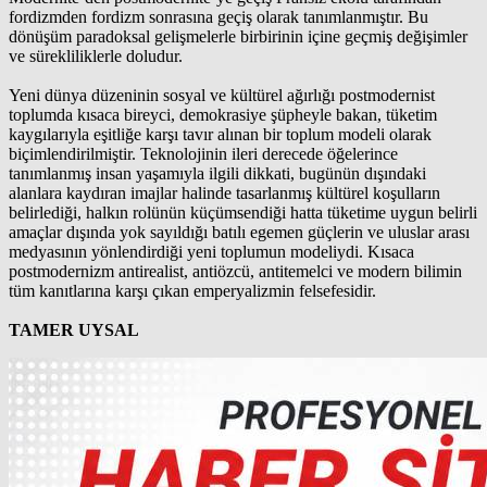
fordizmden fordizm sonrasına geçiş olarak tanımlanmıştır. Bu
dönüşüm paradoksal gelişmelerle birbirinin içine geçmiş değişimler
ve sürekliliklerle doludur.
Yeni dünya düzeninin sosyal ve kültürel ağırlığı postmodernist
toplumda kısaca bireyci, demokrasiye şüpheyle bakan, tüketim
kaygılarıyla eşitliğe karşı tavır alınan bir toplum modeli olarak
biçimlendirilmiştir. Teknolojinin ileri derecede öğelerince
tanımlanmış insan yaşamıyla ilgili dikkati, bugünün dışındaki
alanlara kaydıran imajlar halinde tasarlanmış kültürel koşulların
belirlediği, halkın rolünün küçümsendiği hatta tüketime uygun belirli
amaçlar dışında yok sayıldığı batılı egemen güçlerin ve uluslar arası
medyasının yönlendirdiği yeni toplumun modeliydi. Kısaca
postmodernizm antirealist, antiözcü, antitemelci ve modern bilimin
tüm kanıtlarına karşı çıkan emperyalizmin felsefesidir.
TAMER UYSAL