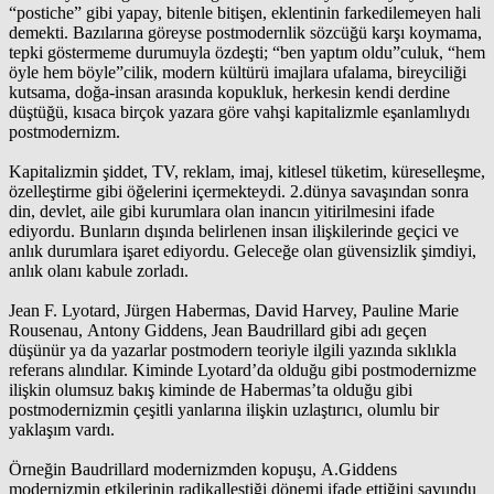
“postiche” gibi yapay, bitenle bitişen, eklentinin farkedilemeyen hali
demekti. Bazılarına göreyse postmodernlik sözcüğü karşı koymama,
tepki göstermeme durumuyla özdeşti; “ben yaptım oldu”culuk, “hem
öyle hem böyle”cilik, modern kültürü imajlara ufalama, bireyciliği
kutsama, doğa-insan arasında kopukluk, herkesin kendi derdine
düştüğü, kısaca birçok yazara göre vahşi kapitalizmle eşanlamlıydı
postmodernizm.
Kapitalizmin şiddet, TV, reklam, imaj, kitlesel tüketim, küreselleşme,
özelleştirme gibi öğelerini içermekteydi. 2.dünya savaşından sonra
din, devlet, aile gibi kurumlara olan inancın yitirilmesini ifade
ediyordu. Bunların dışında belirlenen insan ilişkilerinde geçici ve
anlık durumlara işaret ediyordu. Geleceğe olan güvensizlik şimdiyi,
anlık olanı kabule zorladı.
Jean F. Lyotard, Jürgen Habermas, David Harvey, Pauline Marie
Rousenau, Antony Giddens, Jean Baudrillard gibi adı geçen
düşünür ya da yazarlar postmodern teoriyle ilgili yazında sıklıkla
referans alındılar. Kiminde Lyotard’da olduğu gibi postmodernizme
ilişkin olumsuz bakış kiminde de Habermas’ta olduğu gibi
postmodernizmin çeşitli yanlarına ilişkin uzlaştırıcı, olumlu bir
yaklaşım vardı.
Örneğin Baudrillard modernizmden kopuşu, A.Giddens
modernizmin etkilerinin radikalleştiği dönemi ifade ettiğini savundu