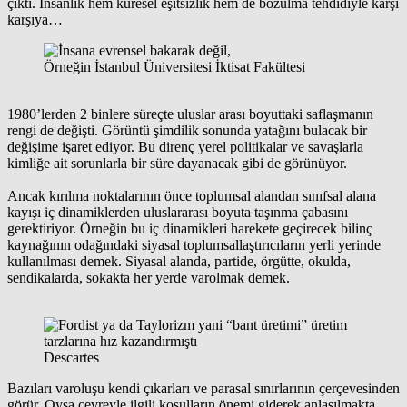
çıktı. İnsanlık hem küresel eşitsizlik hem de bozulma tehdidiyle karşı
karşıya…
Örneğin İstanbul Üniversitesi İktisat Fakültesi
1980’lerden 2 binlere süreçte uluslar arası boyuttaki saflaşmanın
rengi de değişti. Görüntü şimdilik sonunda yatağını bulacak bir
değişime işaret ediyor. Bu direnç yerel politikalar ve savaşlarla
kimliğe ait sorunlarla bir süre dayanacak gibi de görünüyor.
Ancak kırılma noktalarının önce toplumsal alandan sınıfsal alana
kayışı iç dinamiklerden uluslararası boyuta taşınma çabasını
gerektiriyor. Örneğin bu iç dinamikleri harekete geçirecek bilinç
kaynağının odağındaki siyasal toplumsallaştırıcıların yerli yerinde
kullanılması demek. Siyasal alanda, partide, örgütte, okulda,
sendikalarda, sokakta her yerde varolmak demek.
Descartes
Bazıları varoluşu kendi çıkarları ve parasal sınırlarının çerçevesinden
görür. Oysa çevreyle ilgili koşulların önemi giderek anlaşılmakta.