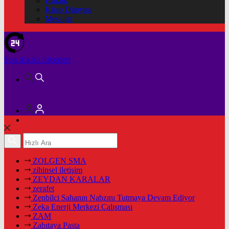
Hukuk
Kitap Dünyası
Mesajlar
Son dakika
haberleri
ZOLGEN SMA
zihinsel iletişim
ZEYDAN KARALAR
zerafet
Zenbilci Sahanın Nabzını Tutmaya Devam Ediyor
Zeka Enerji Merkezi Çalışması
ZAM
Zabıtaya Pasta