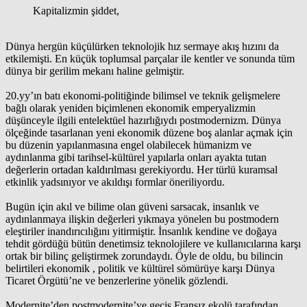
Kapitalizmin şiddet,
Dünya hergün küçülürken teknolojik hız sermaye akış hızını da
etkilemişti. En küçük toplumsal parçalar ile kentler ve sonunda tüm
dünya bir gerilim mekanı haline gelmiştir.
20.yy’ın batı ekonomi-politiğinde bilimsel ve teknik gelişmelere
bağlı olarak yeniden biçimlenen ekonomik emperyalizmin
düşünceyle ilgili entelektüel hazırlığıydı postmodernizm. Dünya
ölçeğinde tasarlanan yeni ekonomik düzene boş alanlar açmak için
bu düzenin yapılanmasına engel olabilecek hümanizm ve
aydınlanma gibi tarihsel-kültürel yapılarla onları ayakta tutan
değerlerin ortadan kaldırılması gerekiyordu. Her türlü kuramsal
etkinlik yadsınıyor ve akıldışı formlar öneriliyordu.
Bugün için akıl ve bilime olan güveni sarsacak, insanlık ve
aydınlanmaya ilişkin değerleri yıkmaya yönelen bu postmodern
eleştiriler inandırıcılığını yitirmiştir. İnsanlık kendine ve doğaya
tehdit gördüğü bütün denetimsiz teknolojilere ve kullanıcılarına karşı
ortak bir bilinç geliştirmek zorundaydı. Öyle de oldu, bu bilincin
belirtileri ekonomik , politik ve kültürel sömürüye karşı Dünya
Ticaret Örgütü’ne ve benzerlerine yönelik gözlendi.
Modernite’den postmodernite’ye geçiş Fransız ekolü tarafından