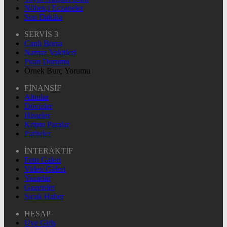
Nöbetçi Eczaneler
Son Dakika
SERVİS 3
Canlı Borsa
Namaz Vakitleri
Puan Durumu
Örnek Burç Yorumu
FİNANSİF
Altınlar
Dövizler
Hisseler
Kripto Paralar
Pariteler
İNTERAKTİF
Foto Galeri
Video Galeri
Yazarlar
Gazeteler
Sıcak Haber
HESAP
Üye Giriş