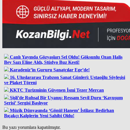
Canlı Yayında Gözyaşları Sel Oldu! Göksunlu Ozan Halis
Bey Sazı Eline Aldı, Stüdyo Buz Kesti!
Karadeniz’in Gururu Sanatçılar Ege’de!
16. Uluslararası Trabzon Sanat Günleri: Ustaoğlu Söyleşisi
ve Plaket Töreni
KKTC Turizminin Güvenen İsmi Tezer Mercan
Şişli’de Ruhsal Bir Uyanış: Ressam Sevil Duru ‘Kavuşum
Serisi’ Sergisi Başlıyor
Müzik Dünyasında ‘Gönül Hanem’ İstilası: Bedirhan
Bıçakçı Kalplerin Yeni Sahibi Oldu!
Bu yazı yorumlara kapatılmıştır.