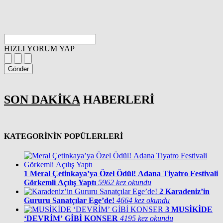
HIZLI YORUM YAP
Gönder
SON DAKİKA
HABERLERİ
KATEGORİNİN POPÜLERLERİ
1
Meral Çetinkaya’ya Özel Ödül! Adana Tiyatro Festivali
Görkemli Açılış Yaptı
5962 kez okundu
2
Karadeniz’in
Gururu Sanatçılar Ege’de!
4664 kez okundu
3
MUSİKİDE
‘DEVRİM’ GİBİ KONSER
4195 kez okundu