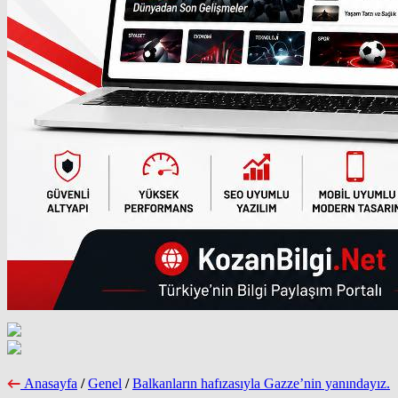
Anasayfa
/
Genel
/
Balkanların hafızasıyla Gazze’nin yanındayız.