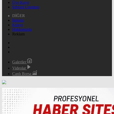
Üye Kayıt
Şifremi Unuttum
DİĞER
İletişim
Künye
Hakkımızda
Reklam
Galeriler
Videolar
Canlı Borsa