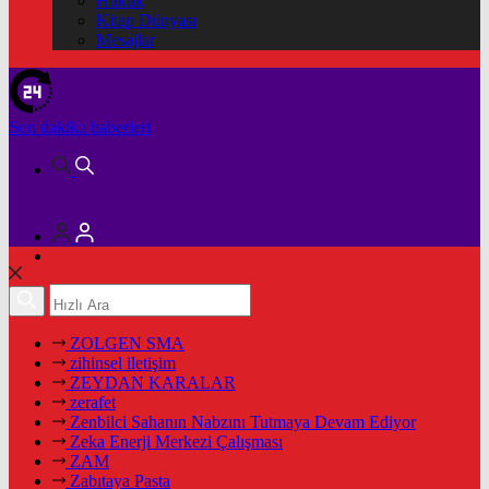
Hukuk
Kitap Dünyası
Mesajlar
Son dakika
haberleri
ZOLGEN SMA
zihinsel iletişim
ZEYDAN KARALAR
zerafet
Zenbilci Sahanın Nabzını Tutmaya Devam Ediyor
Zeka Enerji Merkezi Çalışması
ZAM
Zabıtaya Pasta