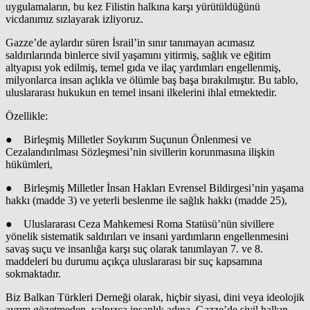
uygulamaların, bu kez Filistin halkına karşı yürütüldüğünü
vicdanımız sızlayarak izliyoruz.
Gazze’de aylardır süren İsrail’in sınır tanımayan acımasız
saldırılarında binlerce sivil yaşamını yitirmiş, sağlık ve eğitim
altyapısı yok edilmiş, temel gıda ve ilaç yardımları engellenmiş,
milyonlarca insan açlıkla ve ölümle baş başa bırakılmıştır. Bu tablo,
uluslararası hukukun en temel insani ilkelerini ihlal etmektedir.
Özellikle:
● Birleşmiş Milletler Soykırım Suçunun Önlenmesi ve
Cezalandırılması Sözleşmesi’nin sivillerin korunmasına ilişkin
hükümleri,
● Birleşmiş Milletler İnsan Hakları Evrensel Bildirgesi’nin yaşama
hakkı (madde 3) ve yeterli beslenme ile sağlık hakkı (madde 25),
● Uluslararası Ceza Mahkemesi Roma Statüsü’nün sivillere
yönelik sistematik saldırıları ve insani yardımların engellenmesini
savaş suçu ve insanlığa karşı suç olarak tanımlayan 7. ve 8.
maddeleri bu durumu açıkça uluslararası bir suç kapsamına
sokmaktadır.
Biz Balkan Türkleri Derneği olarak, hiçbir siyasi, dini veya ideolojik
ayrım gözetmeden, yalnızca insanlık adına, Gazze’de sivil halkın