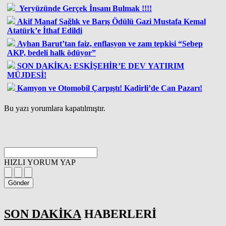
Yeryüzünde Gerçek İnsanı Bulmak !!!!
Akif Manaf Sağlık ve Barış Ödülü Gazi Mustafa Kemal
Atatürk’e İthaf Edildi
Ayhan Barut’tan faiz, enflasyon ve zam tepkisi “Sebep
AKP, bedeli halk ödüyor”
SON DAKİKA: ESKİŞEHİR’E DEV YATIRIM
MÜJDESİ!
Kamyon ve Otomobil Çarpıştı! Kadirli’de Can Pazarı!
Bu yazı yorumlara kapatılmıştır.
HIZLI YORUM YAP
Gönder
SON DAKİKA
HABERLERİ