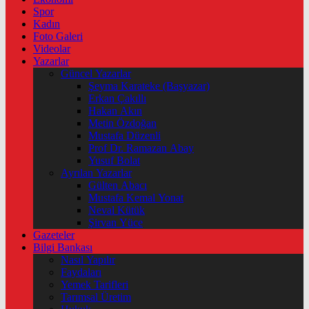
Spor
Kadın
Foto Galeri
Videolar
Yazarlar
Güncel Yazarlar
Şeyma Karateke (Başyazar)
Erkan Çakıllı
Hakan Akın
Metin Özdoğan
Mustafa Düzenli
Prof Dr. Ramazan Abay
Yusuf Bolat
Ayrılan Yazarlar
Gülten Abacı
Mustafa Kemal Yonat
Neval Kütük
Şirvan Yüce
Gazeteler
Bilgi Bankası
Nasıl Yapılır
Faydaları
Yemek Tarifleri
Tarımsal Üretim