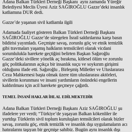
Adana Balkan Türkleri Derneği Başkanı aynı zamanda Yüreğir
Belediyesi Meclis Üyesi Aziz SAĞIROĞLU Gazze’deki insanlık
katliamına DUR dedi.
Gazze’de yaşanan sivil katliamla ilgili
Adamada faaliyet gösteren Balkan Türkleri Derneği Başkanı
SAĞIROĞLU Gazze’de süregelen İsrail saldırılarına karşı basın
bildirisi yayımladı. Geçmişte savaş, zorunlu göç ve etnik temizlik
gibi travmaları yaşamış halkların temsilcileri olarak vicdani
sorumlulukla harekete geçtiğini belirten Başkan Sağıroğlu
Gazze’deki sivillere yönelik aç bırakma, kitlesel ölüm ve zorunlu
göç politikalarının açıkça bir insanlık suçu ve soykırım girişimi
olduğunu ifade etti. Sağıroğlu , Birleşmiş Milletler ve Uluslararası
Ceza Mahkemesi başta olmak üzere tüm uluslararası aktörleri,
sivillerin korunması ve insani yardımların önündeki engellerin
kaldırılması için acil harekete geçmeye çağırdı.
TEMEL İNSANİ HAKLAR İHLAL EDİLMEKTEDİR
Adana Balkan Türkleri Derneği Başkanı Aziz SAĞIROĞLU şu
ifadelere yer verdi; “Türkiye’de yaşayan Balkan kökenliler ile
yurtdışı Türklerin sivil toplum kuruluşları temsilcileri olarak bizler
savaş, zorunlu göç, etnik temizlik ve insanlık dışı uygulamaların acı
hatıralarını taşıyan bir geçmişe sahibiz. Bugün aynı insanlık dışı