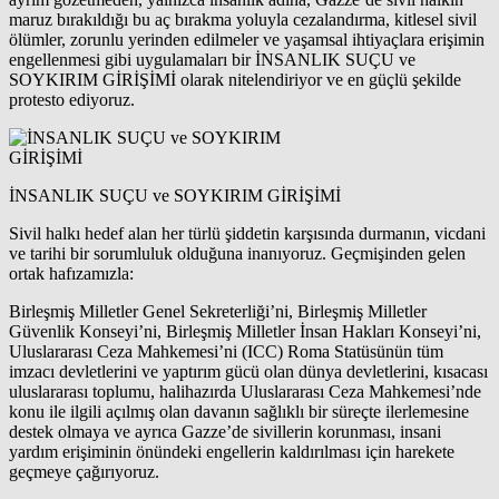
maruz bırakıldığı bu aç bırakma yoluyla cezalandırma, kitlesel sivil
ölümler, zorunlu yerinden edilmeler ve yaşamsal ihtiyaçlara erişimin
engellenmesi gibi uygulamaları bir İNSANLIK SUÇU ve
SOYKIRIM GİRİŞİMİ olarak nitelendiriyor ve en güçlü şekilde
protesto ediyoruz.
İNSANLIK SUÇU ve SOYKIRIM GİRİŞİMİ
Sivil halkı hedef alan her türlü şiddetin karşısında durmanın, vicdani
ve tarihi bir sorumluluk olduğuna inanıyoruz. Geçmişinden gelen
ortak hafızamızla:
Birleşmiş Milletler Genel Sekreterliği’ni, Birleşmiş Milletler
Güvenlik Konseyi’ni, Birleşmiş Milletler İnsan Hakları Konseyi’ni,
Uluslararası Ceza Mahkemesi’ni (ICC) Roma Statüsünün tüm
imzacı devletlerini ve yaptırım gücü olan dünya devletlerini, kısacası
uluslararası toplumu, halihazırda Uluslararası Ceza Mahkemesi’nde
konu ile ilgili açılmış olan davanın sağlıklı bir süreçte ilerlemesine
destek olmaya ve ayrıca Gazze’de sivillerin korunması, insani
yardım erişiminin önündeki engellerin kaldırılması için harekete
geçmeye çağırıyoruz.