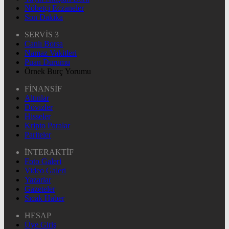
Nöbetçi Eczaneler
Son Dakika
SERVİS 3
Canlı Borsa
Namaz Vakitleri
Puan Durumu
Örnek Burç Yorumu
FİNANSİF
Altınlar
Dövizler
Hisseler
Kripto Paralar
Pariteler
İNTERAKTİF
Foto Galeri
Video Galeri
Yazarlar
Gazeteler
Sıcak Haber
HESAP
Üye Giriş