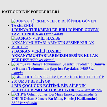
KATEGORİNİN POPÜLERLERİ
1
DÜNYA TÜRKMENLER BİRLİĞİ’NDE GÜVEN
TAZELENDİ
18483 kez okundu
2
BAŞKAN VEKİLİ HASİBE
AKKAN:”MUHTARLARIMIZIN SESİNE KULAK
VERDİK”
9689 kez okundu
3
Bamya
ve Bamya Tohumunun Şaşırtıcı Faydaları
7480 kez
okundu
4
BİR ÇOCUĞUN EĞİTİMİ, BİR AİLENİN
GELECEĞİ: 250 UMUT BEKLİYOR!
6728 kez okundu
5
CHP’li Orhan Sümer: Bu Maaş Emekçi Katliamıdır!
6621 kez okundu