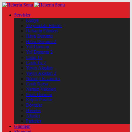
Servisler
Künye
Vizyondaki Filmler
Haftanin Filmleri
Hava Durumu
Hava Durumu 2
Yol Durumu
Yol Durumu 2
Canlı Tv
Canlı Tv 2
Yayın Akışları
Yayın Akışları 2
Nöbetçi Eczaneler
Canlı Borsa
Namaz Vakitleri
Puan Durumu
Kripto Paralar
Dövizler
Hisseler
Altınlar
Pariteler
Gündem
Ekonomi