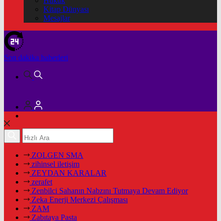
Hukuk
Kitap Dünyası
Mesajlar
Son dakika
haberleri
ZOLGEN SMA
zihinsel iletişim
ZEYDAN KARALAR
zerafet
Zenbilci Sahanın Nabzını Tutmaya Devam Ediyor
Zeka Enerji Merkezi Çalışması
ZAM
Zabıtaya Pasta