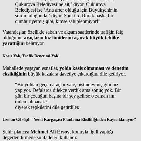
Çukurova Belediyesi’ne ait,’ diyor. Çukurova
Belediyesi ise ‘Ana arter olduğu için Büyükşehir’in
sorumluluğunda,’ diyor. Sanki 5. Durak başka bir
cumhuriyetmiş gibi, kimse sahiplenmiyor!”
Vatandaşlar, özellikle sabah ve akşam saatlerinde trafiğin felç
olduğunu,
araçların hız limitlerini aşarak büyük tehlike
yarattığını
belirtiyor.
Kasis Yok, Trafik Denetimi Yok!
Mahallede yaşayan esnaflar,
yolda kasis olmaması
ve
denetim
eksikliğinin
büyük kazalara davetiye çıkardığını dile getiriyor.
“Bu yoldan geçen araçlar yarış pistindeymiş gibi hız
yapıyor. Defalarca dilekçe verdik ama sonuç yok. Bir
gün bir çocuğun başına bir şey gelirse o zaman mı
önlem alınacak?”
diyerek tepkilerini dile getirdiler.
Uzman Görüşü: “Yetki Kargaşası Planlama Eksikliğinden Kaynaklanıyor”
Şehir plancısı
Mehmet Ali Ersoy
, konuyla ilgili yaptığı
değerlendirmede şu ifadeleri kullandı: