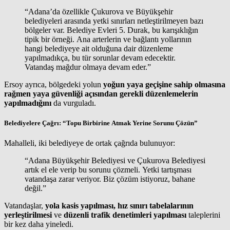
“Adana’da özellikle Çukurova ve Büyükşehir
belediyeleri arasında yetki sınırları netleştirilmeyen bazı
bölgeler var. Belediye Evleri 5. Durak, bu karışıklığın
tipik bir örneği. Ana arterlerin ve bağlantı yollarının
hangi belediyeye ait olduğuna dair düzenleme
yapılmadıkça, bu tür sorunlar devam edecektir.
Vatandaş mağdur olmaya devam eder.”
Ersoy ayrıca, bölgedeki yolun
yoğun yaya geçişine sahip olmasına
rağmen yaya güvenliği açısından gerekli düzenlemelerin
yapılmadığını
da vurguladı.
Belediyelere Çağrı: “Topu Birbirine Atmak Yerine Sorunu Çözün”
Mahalleli, iki belediyeye de ortak çağrıda bulunuyor:
“Adana Büyükşehir Belediyesi ve Çukurova Belediyesi
artık el ele verip bu sorunu çözmeli. Yetki tartışması
vatandaşa zarar veriyor. Biz çözüm istiyoruz, bahane
değil.”
Vatandaşlar,
yola kasis yapılması, hız sınırı tabelalarının
yerleştirilmesi
ve
düzenli trafik denetimleri yapılması
taleplerini
bir kez daha yineledi.