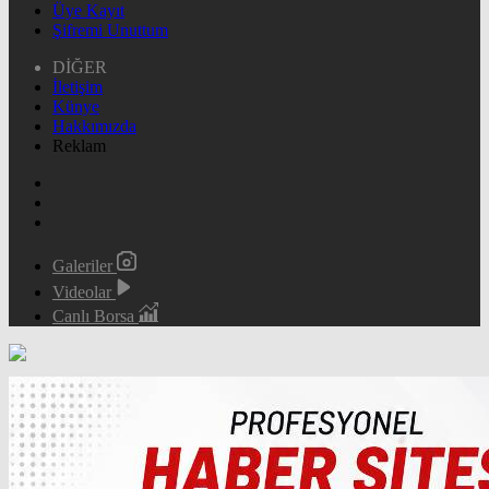
Üye Kayıt
Şifremi Unuttum
DİĞER
İletişim
Künye
Hakkımızda
Reklam
Galeriler
Videolar
Canlı Borsa