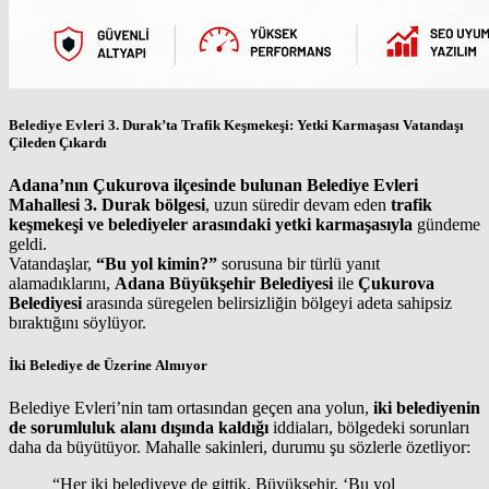
Belediye Evleri 3. Durak’ta Trafik Keşmekeşi: Yetki Karmaşası Vatandaşı
Çileden Çıkardı
Adana’nın Çukurova ilçesinde bulunan Belediye Evleri
Mahallesi 3. Durak bölgesi
, uzun süredir devam eden
trafik
keşmekeşi ve belediyeler arasındaki yetki karmaşasıyla
gündeme
geldi.
Vatandaşlar,
“Bu yol kimin?”
sorusuna bir türlü yanıt
alamadıklarını,
Adana Büyükşehir Belediyesi
ile
Çukurova
Belediyesi
arasında süregelen belirsizliğin bölgeyi adeta sahipsiz
bıraktığını söylüyor.
İki Belediye de Üzerine Almıyor
Belediye Evleri’nin tam ortasından geçen ana yolun,
iki belediyenin
de sorumluluk alanı dışında kaldığı
iddiaları, bölgedeki sorunları
daha da büyütüyor. Mahalle sakinleri, durumu şu sözlerle özetliyor:
“Her iki belediyeye de gittik. Büyükşehir, ‘Bu yol