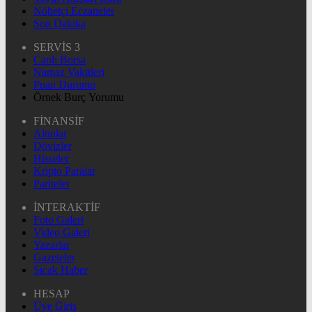
Nöbetçi Eczaneler
Son Dakika
SERVİS 3
Canlı Borsa
Namaz Vakitleri
Puan Durumu
Örnek Burç Yorumu
FİNANSİF
Altınlar
Dövizler
Hisseler
Kripto Paralar
Pariteler
İNTERAKTİF
Foto Galeri
Video Galeri
Yazarlar
Gazeteler
Sıcak Haber
HESAP
Üye Giriş