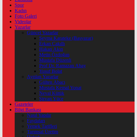
Spor
Kadın
Foto Galeri
Videolar
Yazarlar
Güncel Yazarlar
Şeyma Karateke (Başyazar)
Erkan Çakıllı
Hakan Akın
Metin Özdoğan
Mustafa Düzenli
Prof Dr. Ramazan Abay
Yusuf Bolat
Ayrılan Yazarlar
Gülten Abacı
Mustafa Kemal Yonat
Neval Kütük
Şirvan Yüce
Gazeteler
Bilgi Bankası
Nasıl Yapılır
Faydaları
Yemek Tarifleri
Tarımsal Üretim