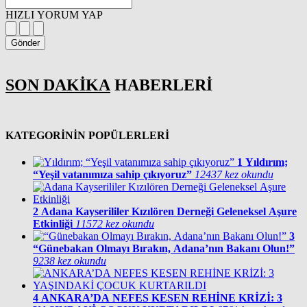
HIZLI YORUM YAP
Gönder
SON DAKİKA
HABERLERİ
KATEGORİNİN POPÜLERLERİ
1
Yıldırım;
“Yeşil vatanımıza sahip çıkıyoruz”
12437 kez okundu
2
Adana Kayserililer Kızılören Derneği Geleneksel Aşure
Etkinliği
11572 kez okundu
3
“Günebakan Olmayı Bırakın, Adana’nın Bakanı Olun!”
9238 kez okundu
4
ANKARA’DA NEFES KESEN REHİNE KRİZİ: 3