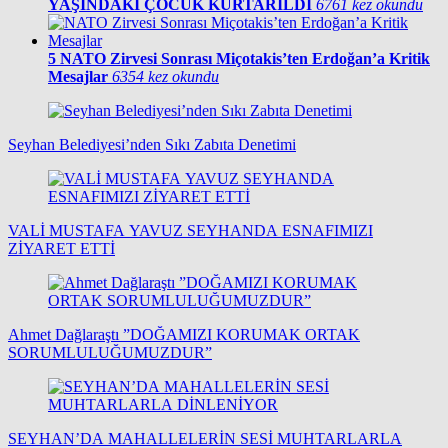
YAŞINDAKİ ÇOCUK KURTARILDI
6761 kez okundu
5
NATO Zirvesi Sonrası Miçotakis’ten Erdoğan’a Kritik
Mesajlar
6354 kez okundu
Seyhan Belediyesi’nden Sıkı Zabıta Denetimi
VALİ MUSTAFA YAVUZ SEYHANDA ESNAFIMIZI
ZİYARET ETTİ
Ahmet Dağlaraştı ”DOĞAMIZI KORUMAK ORTAK
SORUMLULUĞUMUZDUR”
SEYHAN’DA MAHALLELERİN SESİ MUHTARLARLA