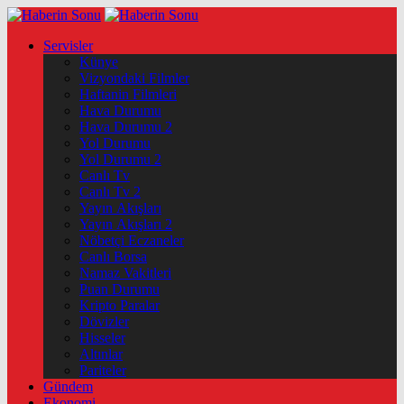
Servisler
Künye
Vizyondaki Filmler
Haftanin Filmleri
Hava Durumu
Hava Durumu 2
Yol Durumu
Yol Durumu 2
Canlı Tv
Canlı Tv 2
Yayın Akışları
Yayın Akışları 2
Nöbetçi Eczaneler
Canlı Borsa
Namaz Vakitleri
Puan Durumu
Kripto Paralar
Dövizler
Hisseler
Altınlar
Pariteler
Gündem
Ekonomi