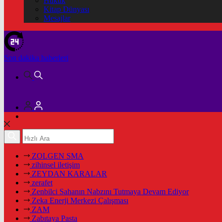
Hukuk
Kitap Dünyası
Mesajlar
Son dakika
haberleri
ZOLGEN SMA
zihinsel iletişim
ZEYDAN KARALAR
zerafet
Zenbilci Sahanın Nabzını Tutmaya Devam Ediyor
Zeka Enerji Merkezi Çalışması
ZAM
Zabıtaya Pasta