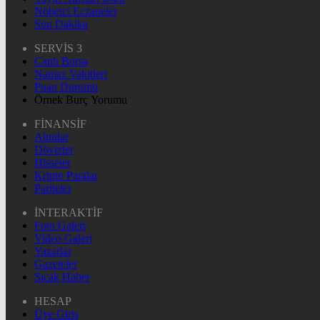
Nöbetçi Eczaneler
Son Dakika
SERVİS 3
Canlı Borsa
Namaz Vakitleri
Puan Durumu
Örnek Burç Yorumu
FİNANSİF
Altınlar
Dövizler
Hisseler
Kripto Paralar
Pariteler
İNTERAKTİF
Foto Galeri
Video Galeri
Yazarlar
Gazeteler
Sıcak Haber
HESAP
Üye Giriş