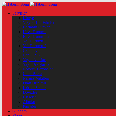
Servisler
Künye
Vizyondaki Filmler
Haftanin Filmleri
Hava Durumu
Hava Durumu 2
Yol Durumu
Yol Durumu 2
Canlı Tv
Canlı Tv 2
Yayın Akışları
Yayın Akışları 2
Nöbetçi Eczaneler
Canlı Borsa
Namaz Vakitleri
Puan Durumu
Kripto Paralar
Dövizler
Hisseler
Altınlar
Pariteler
Gündem
Ekonomi