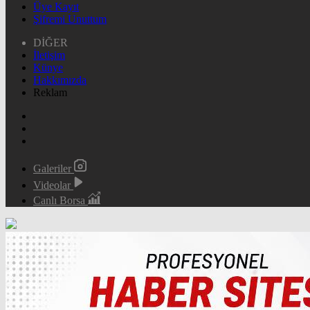
Üye Kayıt
Şifremi Unuttum
DİĞER
İletişim
Künye
Hakkımızda
Reklam
Galeriler
Videolar
Canlı Borsa