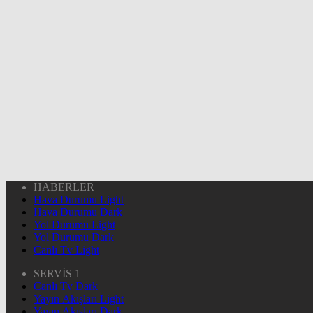
HABERLER
Hava Durumu Light
Hava Durumu Dark
Yol Durumu Light
Yol Durumu Dark
Canlı Tv Light
SERVİS 1
Canlı Tv Dark
Yayın Akışları Light
Yayın Akışları Dark