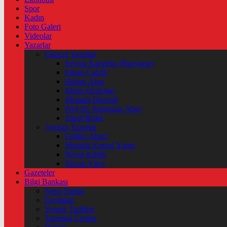
Spor
Kadın
Foto Galeri
Videolar
Yazarlar
Güncel Yazarlar
Şeyma Karateke (Başyazar)
Erkan Çakıllı
Hakan Akın
Metin Özdoğan
Mustafa Düzenli
Prof Dr. Ramazan Abay
Yusuf Bolat
Ayrılan Yazarlar
Gülten Abacı
Mustafa Kemal Yonat
Neval Kütük
Şirvan Yüce
Gazeteler
Bilgi Bankası
Nasıl Yapılır
Faydaları
Yemek Tarifleri
Tarımsal Üretim