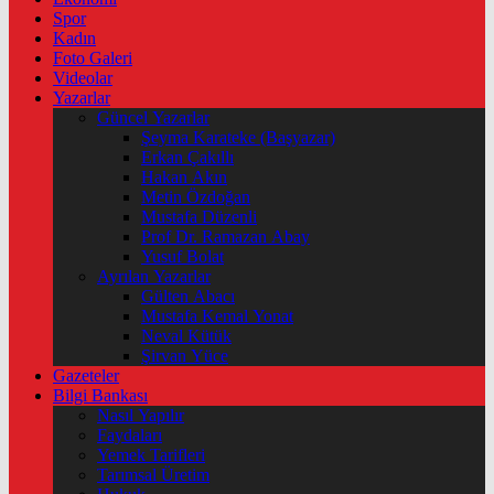
Spor
Kadın
Foto Galeri
Videolar
Yazarlar
Güncel Yazarlar
Şeyma Karateke (Başyazar)
Erkan Çakıllı
Hakan Akın
Metin Özdoğan
Mustafa Düzenli
Prof Dr. Ramazan Abay
Yusuf Bolat
Ayrılan Yazarlar
Gülten Abacı
Mustafa Kemal Yonat
Neval Kütük
Şirvan Yüce
Gazeteler
Bilgi Bankası
Nasıl Yapılır
Faydaları
Yemek Tarifleri
Tarımsal Üretim