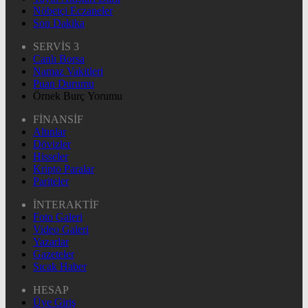
Nöbetçi Eczaneler
Son Dakika
SERVİS 3
Canlı Borsa
Namaz Vakitleri
Puan Durumu
Örnek Burç Yorumu
FİNANSİF
Altınlar
Dövizler
Hisseler
Kripto Paralar
Pariteler
İNTERAKTİF
Foto Galeri
Video Galeri
Yazarlar
Gazeteler
Sıcak Haber
HESAP
Üye Giriş