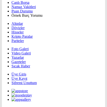
Canlı Borsa
Namaz Vakitleri
Puan Durumu
Örnek Burç Yorumu
Altınlar
Dövizler
Hisseler
Kripto Paralar
Pariteler
Foto Galeri
Video Galeri
Yazarlar
Gazeteler
Sıcak Haber
Üye Giriş
Üye Kayıt
Şifremi Unuttum