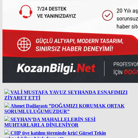
VALİ MUSTAFA YAVUZ SEYHANDA ESNAFIMIZI
ZİYARET ETTİ
Ahmet Dağlaraştı ”DOĞAMIZI KORUMAK ORTAK
SORUMLULUĞUMUZDUR”
SEYHAN’DA MAHALLELERİN SESİ
MUHTARLARLA DİNLENİYOR
CHP üye katılım töreninde kriz! Gürsel Tekin