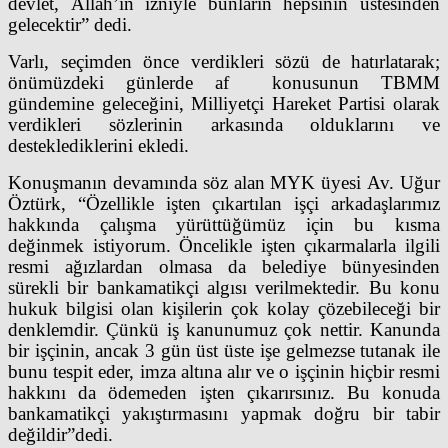
devlet, Allah’ın izniyle bunların hepsinin üstesinden
gelecektir” dedi.
Varlı, seçimden önce verdikleri sözü de hatırlatarak;
önümüzdeki günlerde af konusunun TBMM
gündemine geleceğini, Milliyetçi Hareket Partisi olarak
verdikleri sözlerinin arkasında olduklarını ve
desteklediklerini ekledi.
Konuşmanın devamında söz alan MYK üyesi Av. Uğur
Öztürk, “Özellikle işten çıkartılan işçi arkadaşlarımız
hakkında çalışma yürüttüğümüz için bu kısma
değinmek istiyorum. Öncelikle işten çıkarmalarla ilgili
resmi ağızlardan olmasa da belediye bünyesinden
sürekli bir bankamatikçi algısı verilmektedir. Bu konu
hukuk bilgisi olan kişilerin çok kolay çözebileceği bir
denklemdir. Çünkü iş kanunumuz çok nettir. Kanunda
bir işçinin, ancak 3 gün üst üste işe gelmezse tutanak ile
bunu tespit eder, imza altına alır ve o işçinin hiçbir resmi
hakkını da ödemeden işten çıkarırsınız. Bu konuda
bankamatikçi yakıştırmasını yapmak doğru bir tabir
değildir”dedi.