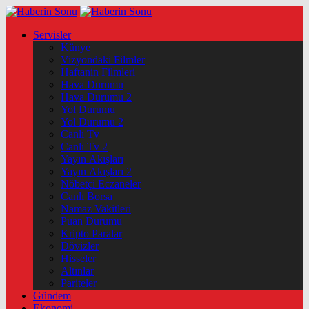
Servisler
Künye
Vizyondaki Filmler
Haftanin Filmleri
Hava Durumu
Hava Durumu 2
Yol Durumu
Yol Durumu 2
Canlı Tv
Canlı Tv 2
Yayın Akışları
Yayın Akışları 2
Nöbetçi Eczaneler
Canlı Borsa
Namaz Vakitleri
Puan Durumu
Kripto Paralar
Dövizler
Hisseler
Altınlar
Pariteler
Gündem
Ekonomi