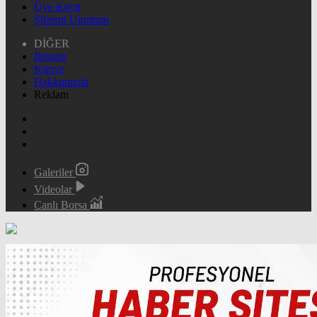
Üye Kayıt
Şifremi Unuttum
DİĞER
İletişim
Künye
Hakkımızda
Reklam
Galeriler
Videolar
Canlı Borsa