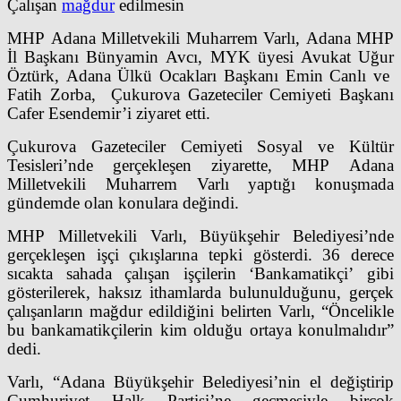
Çalışan
mağdur
edilmesin
MHP Adana Milletvekili Muharrem Varlı, Adana MHP
İl Başkanı Bünyamin Avcı, MYK üyesi Avukat Uğur
Öztürk, Adana Ülkü Ocakları Başkanı Emin Canlı ve
Fatih Zorba, Çukurova Gazeteciler Cemiyeti Başkanı
Cafer Esendemir’i ziyaret etti.
Çukurova Gazeteciler Cemiyeti Sosyal ve Kültür
Tesisleri’nde gerçekleşen ziyarette, MHP Adana
Milletvekili Muharrem Varlı yaptığı konuşmada
gündemde olan konulara değindi.
MHP Milletvekili Varlı, Büyükşehir Belediyesi’nde
gerçekleşen işçi çıkışlarına tepki gösterdi. 36 derece
sıcakta sahada çalışan işçilerin ‘Bankamatikçi’ gibi
gösterilerek, haksız ithamlarda bulunulduğunu, gerçek
çalışanların mağdur edildiğini belirten Varlı, “Öncelikle
bu bankamatikçilerin kim olduğu ortaya konulmalıdır”
dedi.
Varlı, “Adana Büyükşehir Belediyesi’nin el değiştirip
Cumhuriyet Halk Partisi’ne geçmesiyle birçok