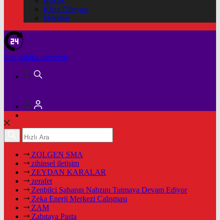
Hukuk
Kitap Dünyası
Mesajlar
Son dakika
haberleri
ZOLGEN SMA
zihinsel iletişim
ZEYDAN KARALAR
zerafet
Zenbilci Sahanın Nabzını Tutmaya Devam Ediyor
Zeka Enerji Merkezi Çalışması
ZAM
Zabıtaya Pasta