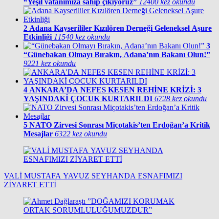
“Yeşil vatanımıza sahip çıkıyoruz”
12400 kez okundu
2
Adana Kayserililer Kızılören Derneği Geleneksel Aşure
Etkinliği
11540 kez okundu
3
“Günebakan Olmayı Bırakın, Adana’nın Bakanı Olun!”
9221 kez okundu
4
ANKARA’DA NEFES KESEN REHİNE KRİZİ: 3
YAŞINDAKİ ÇOCUK KURTARILDI
6728 kez okundu
5
NATO Zirvesi Sonrası Miçotakis’ten Erdoğan’a Kritik
Mesajlar
6322 kez okundu
VALİ MUSTAFA YAVUZ SEYHANDA ESNAFIMIZI
ZİYARET ETTİ