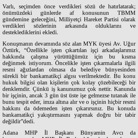
Varlı, seçimden önce verdikleri sözü de hatırlatarak;
önümüzdeki günlerde af konusunun TBMM
gündemine geleceğini, Milliyetçi Hareket Partisi olarak
verdikleri sözlerinin arkasında olduklarını ve
desteklediklerini ekledi.
Konuşmanın devamında söz alan MYK üyesi Av. Uğur
Öztürk, “Özellikle işten çıkartılan işçi arkadaşlarımız
hakkında çalışma yürüttüğümüz için bu kısma
değinmek istiyorum. Öncelikle işten çıkarmalarla ilgili
resmi ağızlardan olmasa da belediye bünyesinden
sürekli bir bankamatikçi algısı verilmektedir. Bu konu
hukuk bilgisi olan kişilerin çok kolay çözebileceği bir
denklemdir. Çünkü iş kanunumuz çok nettir. Kanunda
bir işçinin, ancak 3 gün üst üste işe gelmezse tutanak ile
bunu tespit eder, imza altına alır ve o işçinin hiçbir resmi
hakkını da ödemeden işten çıkarırsınız. Bu konuda
bankamatikçi yakıştırmasını yapmak doğru bir tabir
değildir”dedi.
Adana MHP İl Başkanı Bünyamin Avcı da