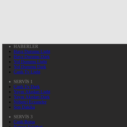
HABERLER
Hava Durumu Light
Hava Durumu Dark
Yol Durumu Light
Yol Durumu Dark
Canlı Tv Light
SERVİS 1
Canlı Tv Dark
Yayın Akışları Light
Yayın Akışları Dark
Nöbetçi Eczaneler
Son Dakika
SERVİS 3
Canlı Borsa
Namaz Vakitleri