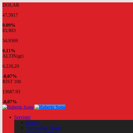
DOLAR
47,5817
0.09%
EURO
54,9369
0.11%
ALTIN(gr)
6.226,20
-0,07%
BİST 100
13687.93
-0,07%
Servisler
Künye
Vizyondaki Filmler