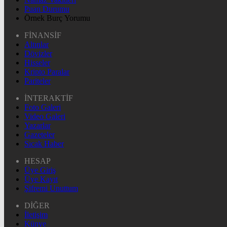
Puan Durumu
Örnek Burç Yorumu
FİNANSİF
Altınlar
Dövizler
Hisseler
Kripto Paralar
Pariteler
İNTERAKTİF
Foto Galeri
Video Galeri
Yazarlar
Gazeteler
Sıcak Haber
HESAP
Üye Giriş
Üye Kayıt
Şifremi Unuttum
DİĞER
İletişim
Künye