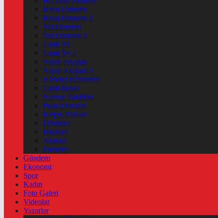
Haftanin Filmleri
Hava Durumu
Hava Durumu 2
Yol Durumu
Yol Durumu 2
Canlı Tv
Canlı Tv 2
Yayın Akışları
Yayın Akışları 2
Nöbetçi Eczaneler
Canlı Borsa
Namaz Vakitleri
Puan Durumu
Kripto Paralar
Dövizler
Hisseler
Altınlar
Pariteler
Gündem
Ekonomi
Spor
Kadın
Foto Galeri
Videolar
Yazarlar