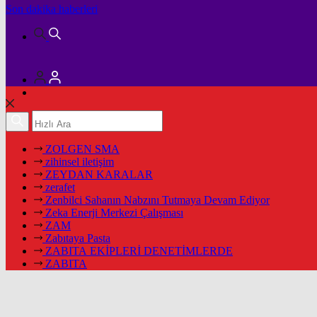
Son dakika
haberleri
ZOLGEN SMA
zihinsel iletişim
ZEYDAN KARALAR
zerafet
Zenbilci Sahanın Nabzını Tutmaya Devam Ediyor
Zeka Enerji Merkezi Çalışması
ZAM
Zabıtaya Pasta
ZABITA EKİPLERİ DENETİMLERDE
ZABITA