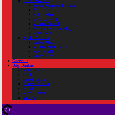
Güncel Yazarlar
Şeyma Karateke (Başyazar)
Erkan Çakıllı
Hakan Akın
Metin Özdoğan
Mustafa Düzenli
Prof Dr. Ramazan Abay
Yusuf Bolat
Ayrılan Yazarlar
Gülten Abacı
Mustafa Kemal Yonat
Neval Kütük
Şirvan Yüce
Gazeteler
Bilgi Bankası
Nasıl Yapılır
Faydaları
Yemek Tarifleri
Tarımsal Üretim
Hukuk
Kitap Dünyası
Mesajlar