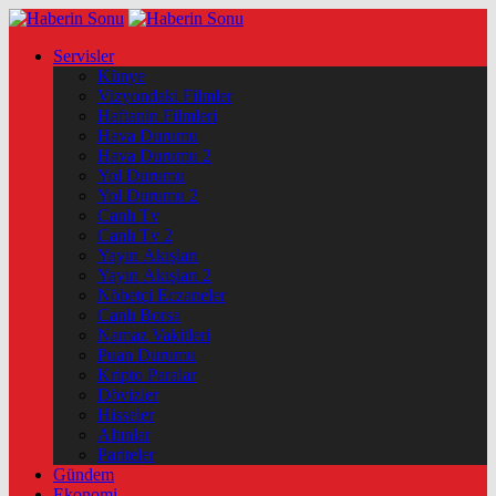
Servisler
Künye
Vizyondaki Filmler
Haftanin Filmleri
Hava Durumu
Hava Durumu 2
Yol Durumu
Yol Durumu 2
Canlı Tv
Canlı Tv 2
Yayın Akışları
Yayın Akışları 2
Nöbetçi Eczaneler
Canlı Borsa
Namaz Vakitleri
Puan Durumu
Kripto Paralar
Dövizler
Hisseler
Altınlar
Pariteler
Gündem
Ekonomi