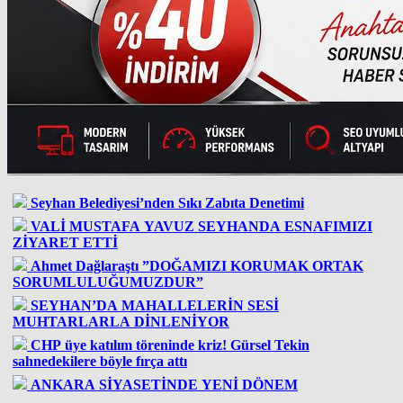
Seyhan Belediyesi’nden Sıkı Zabıta Denetimi
VALİ MUSTAFA YAVUZ SEYHANDA ESNAFIMIZI
ZİYARET ETTİ
Ahmet Dağlaraştı ”DOĞAMIZI KORUMAK ORTAK
SORUMLULUĞUMUZDUR”
SEYHAN’DA MAHALLELERİN SESİ
MUHTARLARLA DİNLENİYOR
CHP üye katılım töreninde kriz! Gürsel Tekin
sahnedekilere böyle fırça attı
ANKARA SİYASETİNDE YENİ DÖNEM