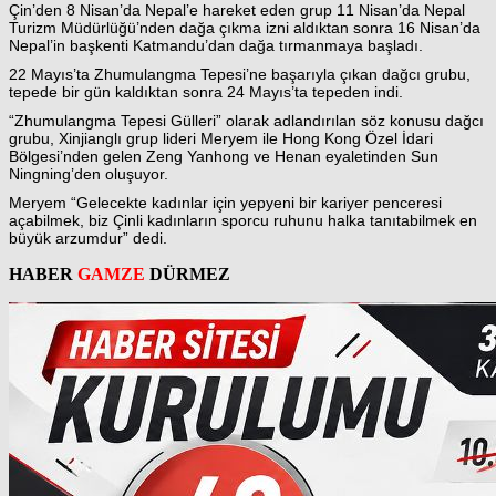
Çin’den 8 Nisan’da Nepal’e hareket eden grup 11 Nisan’da Nepal
Turizm Müdürlüğü’nden dağa çıkma izni aldıktan sonra 16 Nisan’da
Nepal’in başkenti Katmandu’dan dağa tırmanmaya başladı.
22 Mayıs’ta Zhumulangma Tepesi’ne başarıyla çıkan dağcı grubu,
tepede bir gün kaldıktan sonra 24 Mayıs’ta tepeden indi.
“Zhumulangma Tepesi Gülleri” olarak adlandırılan söz konusu dağcı
grubu, Xinjianglı grup lideri Meryem ile Hong Kong Özel İdari
Bölgesi’nden gelen Zeng Yanhong ve Henan eyaletinden Sun
Ningning’den oluşuyor.
Meryem “Gelecekte kadınlar için yepyeni bir kariyer penceresi
açabilmek, biz Çinli kadınların sporcu ruhunu halka tanıtabilmek en
büyük arzumdur” dedi.
HABER
GAMZE
DÜRMEZ