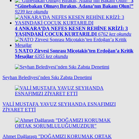
3
“Günebakan Olmayı Bırakın, Adana’nın Bakanı Olun!”
9239 kez okundu
4
ANKARA’DA NEFES KESEN REHİNE KRİZİ: 3
YAŞINDAKİ ÇOCUK KURTARILDI
6762 kez okundu
5
NATO Zirvesi Sonrası Miçotakis’ten Erdoğan’a Kritik
Mesajlar
6355 kez okundu
Seyhan Belediyesi’nden Sıkı Zabıta Denetimi
VALİ MUSTAFA YAVUZ SEYHANDA ESNAFIMIZI
ZİYARET ETTİ
Ahmet Dağlaraştı ”DOĞAMIZI KORUMAK ORTAK