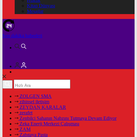
Hukuk
Kitap Dünyası
Mesajlar
Son dakika
haberleri
ZOLGEN SMA
zihinsel iletişim
ZEYDAN KARALAR
zerafet
Zenbilci Sahanın Nabzını Tutmaya Devam Ediyor
Zeka Enerji Merkezi Çalışması
ZAM
Zabıtaya Pasta