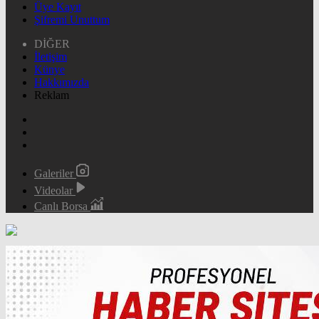
Üye Kayıt
Şifremi Unuttum
DİĞER
İletişim
Künye
Hakkımızda
Reklam
Galeriler
Videolar
Canlı Borsa