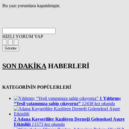
Bu yazı yorumlara kapatılmıştır.
HIZLI YORUM YAP
Gönder
SON DAKİKA
HABERLERİ
KATEGORİNİN POPÜLERLERİ
1
Yıldırım;
“Yeşil vatanımıza sahip çıkıyoruz”
12438 kez okundu
2
Adana Kayserililer Kızılören Derneği Geleneksel Aşure
Etkinliği
11573 kez okundu