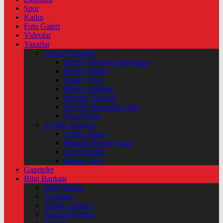
Spor
Kadın
Foto Galeri
Videolar
Yazarlar
Güncel Yazarlar
Şeyma Karateke (Başyazar)
Erkan Çakıllı
Hakan Akın
Metin Özdoğan
Mustafa Düzenli
Prof Dr. Ramazan Abay
Yusuf Bolat
Ayrılan Yazarlar
Gülten Abacı
Mustafa Kemal Yonat
Neval Kütük
Şirvan Yüce
Gazeteler
Bilgi Bankası
Nasıl Yapılır
Faydaları
Yemek Tarifleri
Tarımsal Üretim