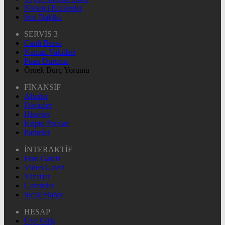
Nöbetçi Eczaneler
Son Dakika
SERVİS 3
Canlı Borsa
Namaz Vakitleri
Puan Durumu
Örnek Burç Yorumu
FİNANSİF
Altınlar
Dövizler
Hisseler
Kripto Paralar
Pariteler
İNTERAKTİF
Foto Galeri
Video Galeri
Yazarlar
Gazeteler
Sıcak Haber
HESAP
Üye Giriş