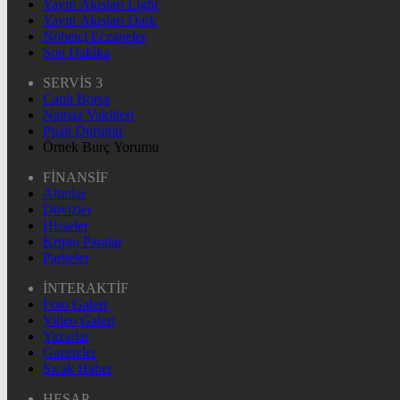
Yayın Akışları Light
Yayın Akışları Dark
Nöbetçi Eczaneler
Son Dakika
SERVİS 3
Canlı Borsa
Namaz Vakitleri
Puan Durumu
Örnek Burç Yorumu
FİNANSİF
Altınlar
Dövizler
Hisseler
Kripto Paralar
Pariteler
İNTERAKTİF
Foto Galeri
Video Galeri
Yazarlar
Gazeteler
Sıcak Haber
HESAP