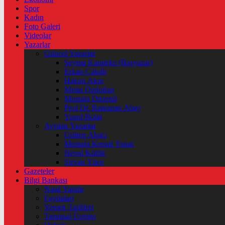
Spor
Kadın
Foto Galeri
Videolar
Yazarlar
Güncel Yazarlar
Şeyma Karateke (Başyazar)
Erkan Çakıllı
Hakan Akın
Metin Özdoğan
Mustafa Düzenli
Prof Dr. Ramazan Abay
Yusuf Bolat
Ayrılan Yazarlar
Gülten Abacı
Mustafa Kemal Yonat
Neval Kütük
Şirvan Yüce
Gazeteler
Bilgi Bankası
Nasıl Yapılır
Faydaları
Yemek Tarifleri
Tarımsal Üretim