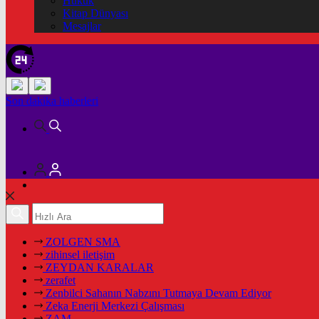
Hukuk
Kitap Dünyası
Mesajlar
Son dakika
haberleri
ZOLGEN SMA
zihinsel iletişim
ZEYDAN KARALAR
zerafet
Zenbilci Sahanın Nabzını Tutmaya Devam Ediyor
Zeka Enerji Merkezi Çalışması
ZAM