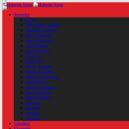
Servisler
Künye
Vizyondaki Filmler
Haftanin Filmleri
Hava Durumu
Hava Durumu 2
Yol Durumu
Yol Durumu 2
Canlı Tv
Canlı Tv 2
Yayın Akışları
Yayın Akışları 2
Nöbetçi Eczaneler
Canlı Borsa
Namaz Vakitleri
Puan Durumu
Kripto Paralar
Dövizler
Hisseler
Altınlar
Pariteler
Gündem
Ekonomi