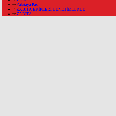
Zabıtaya Pasta
ZABITA EKİPLERİ DENETİMLERDE
ZABITA