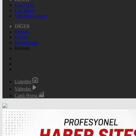
Üye Giriş
Üye Kayıt
Şifremi Unuttum
DİĞER
İletişim
Künye
Hakkımızda
Reklam
Galeriler
Videolar
Canlı Borsa