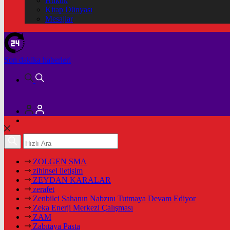
Hukuk
Kitap Dünyası
Mesajlar
Son dakika
haberleri
ZOLGEN SMA
zihinsel iletişim
ZEYDAN KARALAR
zerafet
Zenbilci Sahanın Nabzını Tutmaya Devam Ediyor
Zeka Enerji Merkezi Çalışması
ZAM
Zabıtaya Pasta