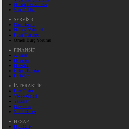
Nöbetçi Eczaneler
Son Dakika
SERVİS 3
Canlı Borsa
Namaz Vakitleri
Puan Durumu
Örnek Burç Yorumu
FİNANSİF
Altınlar
Dövizler
Hisseler
Kripto Paralar
Pariteler
İNTERAKTİF
Foto Galeri
Video Galeri
Yazarlar
Gazeteler
Sıcak Haber
HESAP
Üye Giriş