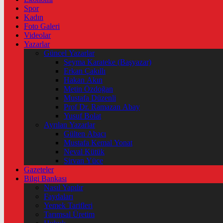
Spor
Kadın
Foto Galeri
Videolar
Yazarlar
Güncel Yazarlar
Şeyma Karateke (Başyazar)
Erkan Çakıllı
Hakan Akın
Metin Özdoğan
Mustafa Düzenli
Prof Dr. Ramazan Abay
Yusuf Bolat
Ayrılan Yazarlar
Gülten Abacı
Mustafa Kemal Yonat
Neval Kütük
Şirvan Yüce
Gazeteler
Bilgi Bankası
Nasıl Yapılır
Faydaları
Yemek Tarifleri
Tarımsal Üretim