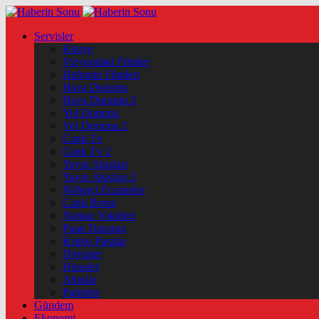
Servisler
Künye
Vizyondaki Filmler
Haftanin Filmleri
Hava Durumu
Hava Durumu 2
Yol Durumu
Yol Durumu 2
Canlı Tv
Canlı Tv 2
Yayın Akışları
Yayın Akışları 2
Nöbetçi Eczaneler
Canlı Borsa
Namaz Vakitleri
Puan Durumu
Kripto Paralar
Dövizler
Hisseler
Altınlar
Pariteler
Gündem
Ekonomi