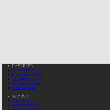
HABERLER
Hava Durumu Light
Hava Durumu Dark
Yol Durumu Light
Yol Durumu Dark
Canlı Tv Light
SERVİS 1
Canlı Tv Dark
Yayın Akışları Light
Yayın Akışları Dark