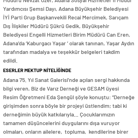
Müdürü Nevzat Özer, Adana Sosyal Hizmetler İl Müdür
Yardımcısı Şemsi Dayı, Adana Büyükşehir Belediyesi
İYİ Parti Grup Başkanvekili Recai Mercimek, Sarıçam
Dış İlişkiler Müdürü Şükrü Gedik, Büyükşehir
Belediyesi Engelli Hizmetleri Birim Müdürü Can Eren,
Adana’da ‘Kaburgacı Yaşar ’ olarak tanınan, Yaşar Aydın
tarafından madalya ve teşekkür belgeleri takdim
edildi.
ESERLER MEKTUP NİTELİĞİNDE
Adana 75. Yıl Sanat Galerisi’nde açılan sergi hakkında
bilgi veren, Biz de Varız Derneği ve GESAM üyesi
Resim Öğretmeni Eda Şengül şöyle konuştu: “Derneğe
girişimden sonra böyle bir projeyi üstlendim; tabi ki
derneğimin büyük katkılarıyla… Çocuklarımızın
tamamen düşüncelerini duygularını dışa vuruyor
olmaları, onların ailelere, topluma, kendilerine birer