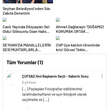
Seyhan Belediyesi’nden Sıkı
Zabıta Denetimi
Canlı Yayında Gözyaşları Sel
Ahmet Dağlaraştı ”DOĞAMIZI
Oldu! Göksunlu Ozan Halis
KORUMAK ORTAK
Bey Sazı Eline Aldı, Stüdyo
SORUMLULUĞUMUZDUR”
Buz Kesti!
SEYHAN’DA MAHALLELERİN
CHP üye katılım töreninde
SESİ MUHTARLARLA
kriz! Gürsel Tekin
DİNLENİYOR
sahnedekilere böyle fırça attı
Tüm Yorumlar (1)
ÇUFSAD,Yeni Başkanını Seçti – Haberin Sonu
5 yıl önce
[…] Paylaşılan Fotoğraflar editörlerimiz
tarafındanhaftanın ve ayın fotoğrafı olarak
seçilmelte ve […]