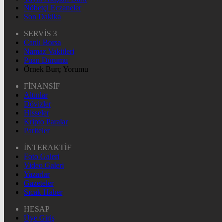
Nöbetçi Eczaneler
Son Dakika
SERVİS 3
Canlı Borsa
Namaz Vakitleri
Puan Durumu
Örnek Burç Yorumu
FİNANSİF
Altınlar
Dövizler
Hisseler
Kripto Paralar
Pariteler
İNTERAKTİF
Foto Galeri
Video Galeri
Yazarlar
Gazeteler
Sıcak Haber
HESAP
Üye Giriş