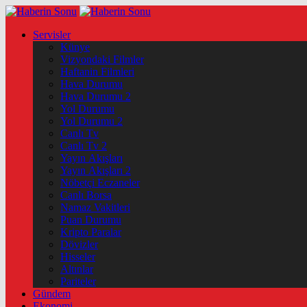
Servisler
Künye
Vizyondaki Filmler
Haftanin Filmleri
Hava Durumu
Hava Durumu 2
Yol Durumu
Yol Durumu 2
Canlı Tv
Canlı Tv 2
Yayın Akışları
Yayın Akışları 2
Nöbetçi Eczaneler
Canlı Borsa
Namaz Vakitleri
Puan Durumu
Kripto Paralar
Dövizler
Hisseler
Altınlar
Pariteler
Gündem
Ekonomi