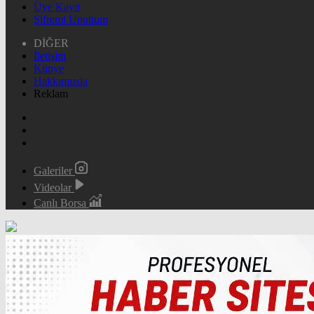
Üye Kayıt
Şifremi Unuttum
DİĞER
İletişim
Künye
Hakkımızda
Reklam
Galeriler
Videolar
Canlı Borsa