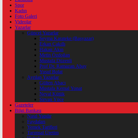
Spor
Kadın
Foto Galeri
Videolar
Yazarlar
Güncel Yazarlar
Şeyma Karateke (Başyazar)
Erkan Çakıllı
Hakan Akın
Metin Özdoğan
Mustafa Düzenli
Prof Dr. Ramazan Abay
Yusuf Bolat
Ayrılan Yazarlar
Gülten Abacı
Mustafa Kemal Yonat
Neval Kütük
Şirvan Yüce
Gazeteler
Bilgi Bankası
Nasıl Yapılır
Faydaları
Yemek Tarifleri
Tarımsal Üretim