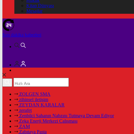
Hukuk
Kitap Dünyası
Mesajlar
Son dakika
haberleri
ZOLGEN SMA
zihinsel iletişim
ZEYDAN KARALAR
zerafet
Zenbilci Sahanın Nabzını Tutmaya Devam Ediyor
Zeka Enerji Merkezi Çalışması
ZAM
Zabıtaya Pasta