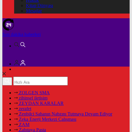
Hukuk
Kitap Dünyası
Mesajlar
Son dakika
haberleri
ZOLGEN SMA
zihinsel iletişim
ZEYDAN KARALAR
zerafet
Zenbilci Sahanın Nabzını Tutmaya Devam Ediyor
Zeka Enerji Merkezi Çalışması
ZAM
Zabıtaya Pasta