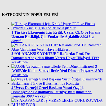
KATEGORİNİN POPÜLERLERİ
1
Türkiye Ekonomisi İçin Kritik Uyarı: CEO ve Finans
Uzmanı Eksikliği, Çin Fonları ile Aşılabilir
3598 kez
okundu
2
“OLANAKSIZ YOKTUR” Raflarda: Prof. Dr.
Ramazan Abay’dan İlham Veren Hayat Hikâyesi
3390
kez okundu
3
AOSB’de Kadın Sanayicilerle Yeni Dönem İstişaresi
3103
kez okundu
4
Üveys Derneği Genel Başkanı Yusuf Özgül,
Osmaniye’de Başkanların Türkiye Buluşması’nda
Konuştu
3090 kez okundu