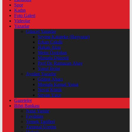
Spor
Kadın
Foto Galeri
Videolar
Yazarlar
Güncel Yazarlar
Şeyma Karateke (Başyazar)
Erkan Çakıllı
Hakan Akın
Metin Özdoğan
Mustafa Düzenli
Prof Dr. Ramazan Abay
Yusuf Bolat
Ayrılan Yazarlar
Gülten Abacı
Mustafa Kemal Yonat
Neval Kütük
Şirvan Yüce
Gazeteler
Bilgi Bankası
Nasıl Yapılır
Faydaları
Yemek Tarifleri
Tarımsal Üretim