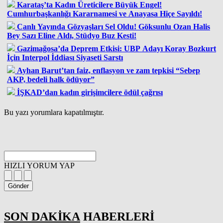
Karataş’ta Kadın Üreticilere Büyük Engel!
Cumhurbaşkanlığı Kararnamesi ve Anayasa Hiçe Sayıldı!
Canlı Yayında Gözyaşları Sel Oldu! Göksunlu Ozan Halis
Bey Sazı Eline Aldı, Stüdyo Buz Kesti!
Gazimağosa’da Deprem Etkisi: UBP Adayı Koray Bozkurt
İçin Interpol İddiası Siyaseti Sarstı
Ayhan Barut’tan faiz, enflasyon ve zam tepkisi “Sebep
AKP, bedeli halk ödüyor”
İŞKAD’dan kadın girişimcilere ödül çağrısı
Bu yazı yorumlara kapatılmıştır.
HIZLI YORUM YAP
Gönder
SON DAKİKA
HABERLERİ