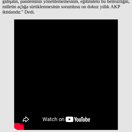
gidişatın, pandeminin yönetilememesinin, eğitimdeki bu belirsizliğin,
milletin açlığa sürüklenmesinin sorumlusu on dokuz yıllık AKP
iktidarıdır.” Dedi.