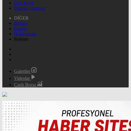
Üye Kayıt
Şifremi Unuttum
DİĞER
İletişim
Künye
Hakkımızda
Reklam
Galeriler
Videolar
Canlı Borsa