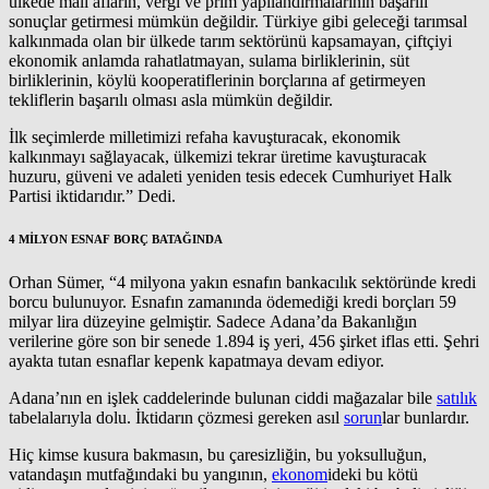
ülkede mali afların, vergi ve prim yapılandırmalarının başarılı
sonuçlar getirmesi mümkün değildir. Türkiye gibi geleceği tarımsal
kalkınmada olan bir ülkede tarım sektörünü kapsamayan, çiftçiyi
ekonomik anlamda rahatlatmayan, sulama birliklerinin, süt
birliklerinin, köylü kooperatiflerinin borçlarına af getirmeyen
tekliflerin başarılı olması asla mümkün değildir.
İlk seçimlerde milletimizi refaha kavuşturacak, ekonomik
kalkınmayı sağlayacak, ülkemizi tekrar üretime kavuşturacak
huzuru, güveni ve adaleti yeniden tesis edecek Cumhuriyet Halk
Partisi iktidarıdır.” Dedi.
4 MİLYON ESNAF BORÇ BATAĞINDA
Orhan Sümer, “4 milyona yakın esnafın bankacılık sektöründe kredi
borcu bulunuyor. Esnafın zamanında ödemediği kredi borçları 59
milyar lira düzeyine gelmiştir. Sadece Adana’da Bakanlığın
verilerine göre son bir senede 1.894 iş yeri, 456 şirket iflas etti. Şehri
ayakta tutan esnaflar kepenk kapatmaya devam ediyor.
Adana’nın en işlek caddelerinde bulunan ciddi mağazalar bile
satılık
tabelalarıyla dolu. İktidarın çözmesi gereken asıl
sorun
lar bunlardır.
Hiç kimse kusura bakmasın, bu çaresizliğin, bu yoksulluğun,
vatandaşın mutfağındaki bu yangının,
ekonom
ideki bu kötü