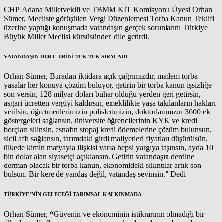
CHP Adana Milletvekili ve TBMM KİT Komisyonu Üyesi Orhan
Sümer, Mecliste görüşülen Vergi Düzenlemesi Torba Kanun Teklifi
üzerine yaptığı konuşmada vatandaşın gerçek sorunlarını Türkiye
Büyük Millet Meclisi kürsüsünden dile getirdi.
VATANDAŞIN DERTLERİNİ TEK TEK SIRALADI
Orhan Sümer, Buradan iktidara açık çağrımızdır, madem torba
yasalar her konuya çözüm buluyor, getirin bir torba kanun işsizliğe
son versin, 128 milyar doları buhar olduğu yerden geri getirsin,
asgari ücretten vergiyi kaldırsın, emeklilikte yaşa takılanların hakları
verilsin, öğretmenlerimizin polislerimizin, doktorlarımızın 3600 ek
göstergeleri sağlansın, üniversite öğrencilerinin KYK ve kredi
borçları silinsin, esnafın stopaj kredi ödemelerine çözüm bulunsun,
sicil affı sağlansın, tarımdaki girdi maliyetleri fiyatları düşürülsün,
ülkede kimin mafyayla ilişkisi varsa hepsi yargıya taşınsın, ayda 10
bin dolar alan siyasetçi açıklansın. Getirin vatandaşın derdine
derman olacak bir torba kanun, ekonomideki sıkıntılar artık son
bulsun. Bir kere de yandaş değil, vatandaş sevinsin.” Dedi
TÜRKİYE’NİN GELECEĞİ TARIMSAL KALKINMADA
Orhan Sümer,
“
Güvenin ve ekonominin istikrarının olmadığı bir