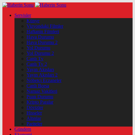
Servisler
Künye
Vizyondaki Filmler
Haftanin Filmleri
Hava Durumu
Hava Durumu 2
Yol Durumu
Yol Durumu 2
Canlı Tv
Canlı Tv 2
Yayın Akışları
Yayın Akışları 2
Nöbetçi Eczaneler
Canlı Borsa
Namaz Vakitleri
Puan Durumu
Kripto Paralar
Dövizler
Hisseler
Altınlar
Pariteler
Gündem
Ekonomi