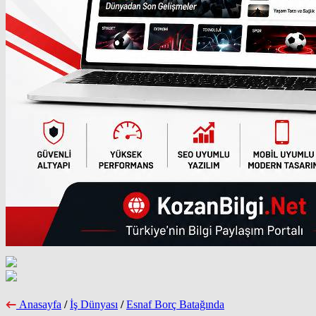
Anasayfa
/
İş Dünyası
/
Esnaf Borç Batağında