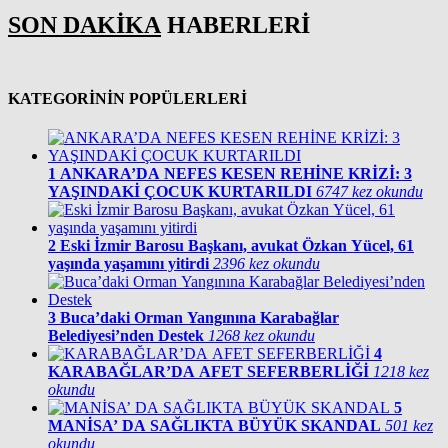
SON DAKİKA
HABERLERİ
KATEGORİNİN POPÜLERLERİ
1
ANKARA’DA NEFES KESEN REHİNE KRİZİ: 3
YAŞINDAKİ ÇOCUK KURTARILDI
6747 kez okundu
2
Eski İzmir Barosu Başkanı, avukat Özkan Yücel, 61
yaşında yaşamını yitirdi
2396 kez okundu
3
Buca’daki Orman Yangınına Karabağlar
Belediyesi’nden Destek
1268 kez okundu
4
KARABAĞLAR’DA AFET SEFERBERLİĞİ
1218 kez
okundu
5
MANİSA’ DA SAĞLIKTA BÜYÜK SKANDAL
501 kez
okundu