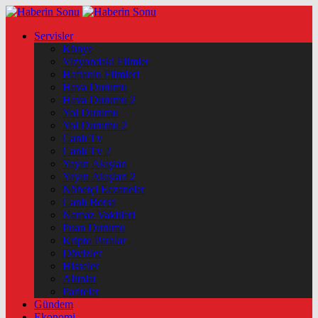
Servisler
Künye
Vizyondaki Filmler
Haftanin Filmleri
Hava Durumu
Hava Durumu 2
Yol Durumu
Yol Durumu 2
Canlı Tv
Canlı Tv 2
Yayın Akışları
Yayın Akışları 2
Nöbetçi Eczaneler
Canlı Borsa
Namaz Vakitleri
Puan Durumu
Kripto Paralar
Dövizler
Hisseler
Altınlar
Pariteler
Gündem
Ekonomi