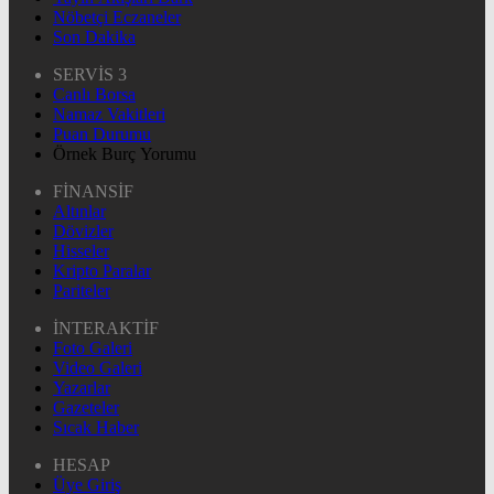
Nöbetçi Eczaneler
Son Dakika
SERVİS 3
Canlı Borsa
Namaz Vakitleri
Puan Durumu
Örnek Burç Yorumu
FİNANSİF
Altınlar
Dövizler
Hisseler
Kripto Paralar
Pariteler
İNTERAKTİF
Foto Galeri
Video Galeri
Yazarlar
Gazeteler
Sıcak Haber
HESAP
Üye Giriş