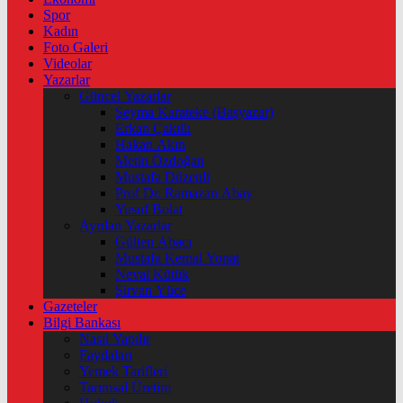
Spor
Kadın
Foto Galeri
Videolar
Yazarlar
Güncel Yazarlar
Şeyma Karateke (Başyazar)
Erkan Çakıllı
Hakan Akın
Metin Özdoğan
Mustafa Düzenli
Prof Dr. Ramazan Abay
Yusuf Bolat
Ayrılan Yazarlar
Gülten Abacı
Mustafa Kemal Yonat
Neval Kütük
Şirvan Yüce
Gazeteler
Bilgi Bankası
Nasıl Yapılır
Faydaları
Yemek Tarifleri
Tarımsal Üretim