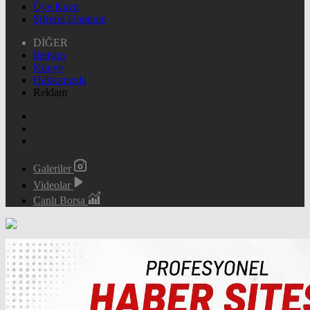
Üye Kayıt
Şifremi Unuttum
DİĞER
İletişim
Künye
Hakkımızda
Reklam
Galeriler
Videolar
Canlı Borsa