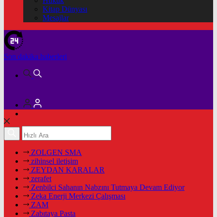
Hukuk
Kitap Dünyası
Mesajlar
Son dakika
haberleri
ZOLGEN SMA
zihinsel iletişim
ZEYDAN KARALAR
zerafet
Zenbilci Sahanın Nabzını Tutmaya Devam Ediyor
Zeka Enerji Merkezi Çalışması
ZAM
Zabıtaya Pasta