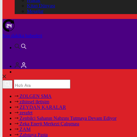
Hukuk
Kitap Dünyası
Mesajlar
Son dakika
haberleri
ZOLGEN SMA
zihinsel iletişim
ZEYDAN KARALAR
zerafet
Zenbilci Sahanın Nabzını Tutmaya Devam Ediyor
Zeka Enerji Merkezi Çalışması
ZAM
Zabıtaya Pasta