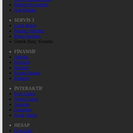
Nöbetçi Eczaneler
Son Dakika
SERVİS 3
Canlı Borsa
Namaz Vakitleri
Puan Durumu
Örnek Burç Yorumu
FİNANSİF
Altınlar
Dövizler
Hisseler
Kripto Paralar
Pariteler
İNTERAKTİF
Foto Galeri
Video Galeri
Yazarlar
Gazeteler
Sıcak Haber
HESAP
Üye Giriş