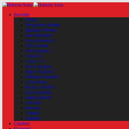
Servisler
Künye
Vizyondaki Filmler
Haftanin Filmleri
Hava Durumu
Hava Durumu 2
Yol Durumu
Yol Durumu 2
Canlı Tv
Canlı Tv 2
Yayın Akışları
Yayın Akışları 2
Nöbetçi Eczaneler
Canlı Borsa
Namaz Vakitleri
Puan Durumu
Kripto Paralar
Dövizler
Hisseler
Altınlar
Pariteler
Gündem
Ekonomi