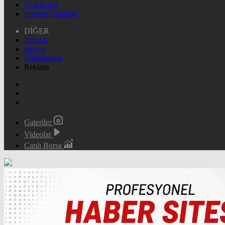
Üye Kayıt
Şifremi Unuttum
DİĞER
İletişim
Künye
Hakkımızda
Reklam
Galeriler
Videolar
Canlı Borsa