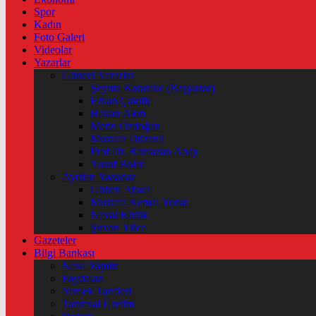
Spor
Kadın
Foto Galeri
Videolar
Yazarlar
Güncel Yazarlar
Şeyma Karateke (Başyazar)
Erkan Çakıllı
Hakan Akın
Metin Özdoğan
Mustafa Düzenli
Prof Dr. Ramazan Abay
Yusuf Bolat
Ayrılan Yazarlar
Gülten Abacı
Mustafa Kemal Yonat
Neval Kütük
Şirvan Yüce
Gazeteler
Bilgi Bankası
Nasıl Yapılır
Faydaları
Yemek Tarifleri
Tarımsal Üretim