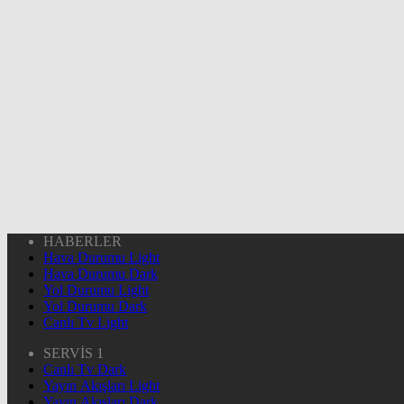
HABERLER
Hava Durumu Light
Hava Durumu Dark
Yol Durumu Light
Yol Durumu Dark
Canlı Tv Light
SERVİS 1
Canlı Tv Dark
Yayın Akışları Light
Yayın Akışları Dark