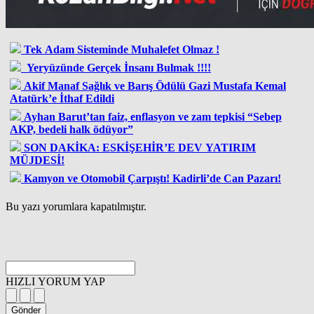
Tek Adam Sisteminde Muhalefet Olmaz !
Yeryüzünde Gerçek İnsanı Bulmak !!!!
Akif Manaf Sağlık ve Barış Ödülü Gazi Mustafa Kemal
Atatürk’e İthaf Edildi
Ayhan Barut’tan faiz, enflasyon ve zam tepkisi “Sebep
AKP, bedeli halk ödüyor”
SON DAKİKA: ESKİŞEHİR’E DEV YATIRIM
MÜJDESİ!
Kamyon ve Otomobil Çarpıştı! Kadirli’de Can Pazarı!
Bu yazı yorumlara kapatılmıştır.
HIZLI YORUM YAP
Gönder