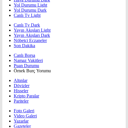
Yol Durumu Light
Yol Durumu Dark
Canlı Tv Light
Canlı Tv Dark
Yayın Akışları Light
Yayın Akışları Dark
Nöbetçi Eczaneler
Son Dakika
Canlı Borsa
Namaz Vakitleri
Puan Durumu
Örnek Burç Yorumu
Altınlar
Dövizler
Hisseler
Kripto Paralar
Pariteler
Foto Galeri
Video Galeri
Yazarlar
Gazeteler