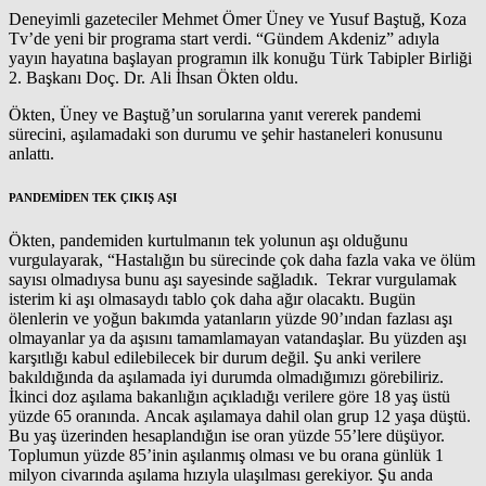
Deneyimli gazeteciler Mehmet Ömer Üney ve Yusuf Baştuğ, Koza
Tv’de yeni bir programa start verdi. “Gündem Akdeniz” adıyla
yayın hayatına başlayan programın ilk konuğu Türk Tabipler Birliği
2. Başkanı Doç. Dr. Ali İhsan Ökten oldu.
Ökten, Üney ve Baştuğ’un sorularına yanıt vererek pandemi
sürecini, aşılamadaki son durumu ve şehir hastaneleri konusunu
anlattı.
PANDEMİDEN TEK ÇIKIŞ AŞI
Ökten, pandemiden kurtulmanın tek yolunun aşı olduğunu
vurgulayarak, “Hastalığın bu sürecinde çok daha fazla vaka ve ölüm
sayısı olmadıysa bunu aşı sayesinde sağladık. Tekrar vurgulamak
isterim ki aşı olmasaydı tablo çok daha ağır olacaktı. Bugün
ölenlerin ve yoğun bakımda yatanların yüzde 90’ından fazlası aşı
olmayanlar ya da aşısını tamamlamayan vatandaşlar. Bu yüzden aşı
karşıtlığı kabul edilebilecek bir durum değil. Şu anki verilere
bakıldığında da aşılamada iyi durumda olmadığımızı görebiliriz.
İkinci doz aşılama bakanlığın açıkladığı verilere göre 18 yaş üstü
yüzde 65 oranında. Ancak aşılamaya dahil olan grup 12 yaşa düştü.
Bu yaş üzerinden hesaplandığın ise oran yüzde 55’lere düşüyor.
Toplumun yüzde 85’inin aşılanmış olması ve bu orana günlük 1
milyon civarında aşılama hızıyla ulaşılması gerekiyor. Şu anda