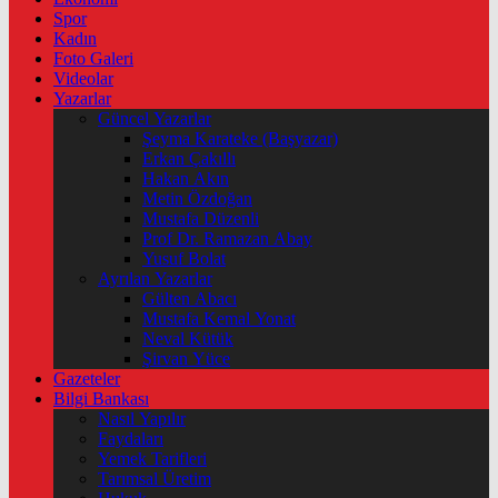
Spor
Kadın
Foto Galeri
Videolar
Yazarlar
Güncel Yazarlar
Şeyma Karateke (Başyazar)
Erkan Çakıllı
Hakan Akın
Metin Özdoğan
Mustafa Düzenli
Prof Dr. Ramazan Abay
Yusuf Bolat
Ayrılan Yazarlar
Gülten Abacı
Mustafa Kemal Yonat
Neval Kütük
Şirvan Yüce
Gazeteler
Bilgi Bankası
Nasıl Yapılır
Faydaları
Yemek Tarifleri
Tarımsal Üretim