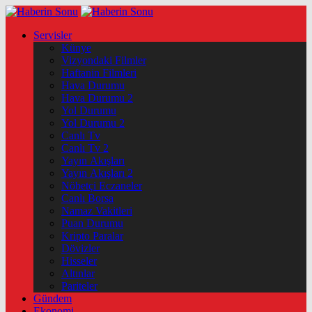
Servisler
Künye
Vizyondaki Filmler
Haftanin Filmleri
Hava Durumu
Hava Durumu 2
Yol Durumu
Yol Durumu 2
Canlı Tv
Canlı Tv 2
Yayın Akışları
Yayın Akışları 2
Nöbetçi Eczaneler
Canlı Borsa
Namaz Vakitleri
Puan Durumu
Kripto Paralar
Dövizler
Hisseler
Altınlar
Pariteler
Gündem
Ekonomi