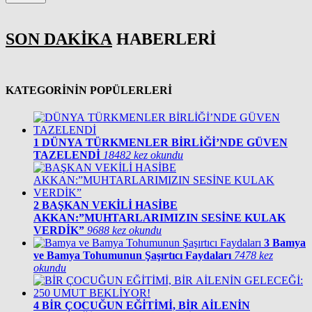
SON DAKİKA
HABERLERİ
KATEGORİNİN POPÜLERLERİ
1
DÜNYA TÜRKMENLER BİRLİĞİ’NDE GÜVEN
TAZELENDİ
18482 kez okundu
2
BAŞKAN VEKİLİ HASİBE
AKKAN:”MUHTARLARIMIZIN SESİNE KULAK
VERDİK”
9688 kez okundu
3
Bamya
ve Bamya Tohumunun Şaşırtıcı Faydaları
7478 kez
okundu
4
BİR ÇOCUĞUN EĞİTİMİ, BİR AİLENİN