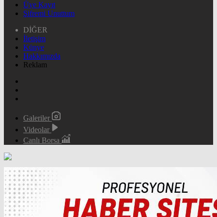
Üye Kayıt
Şifremi Unuttum
DİĞER
İletişim
Künye
Hakkımızda
Reklam
Galeriler
Videolar
Canlı Borsa