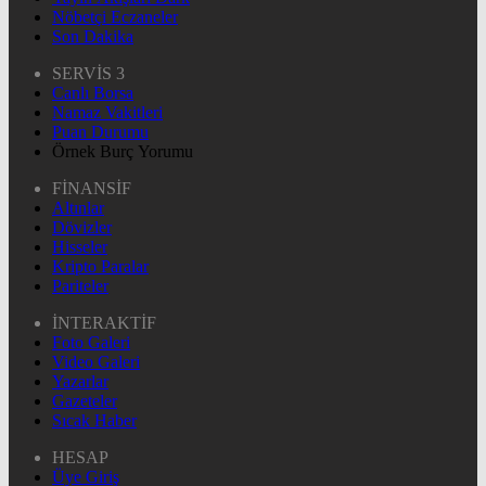
Nöbetçi Eczaneler
Son Dakika
SERVİS 3
Canlı Borsa
Namaz Vakitleri
Puan Durumu
Örnek Burç Yorumu
FİNANSİF
Altınlar
Dövizler
Hisseler
Kripto Paralar
Pariteler
İNTERAKTİF
Foto Galeri
Video Galeri
Yazarlar
Gazeteler
Sıcak Haber
HESAP
Üye Giriş