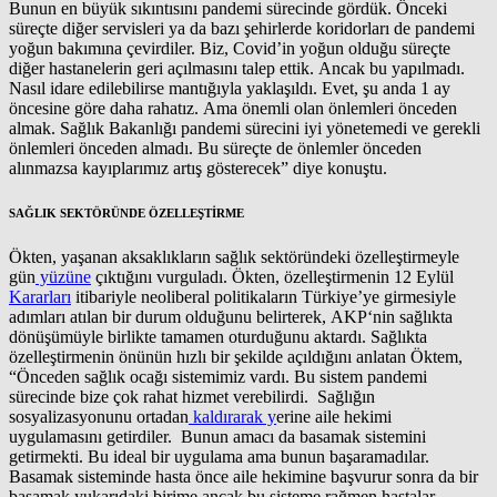
Bunun en büyük sıkıntısını pandemi sürecinde gördük. Önceki
süreçte diğer servisleri ya da bazı şehirlerde koridorları de pandemi
yoğun bakımına çevirdiler. Biz, Covid’in yoğun olduğu süreçte
diğer hastanelerin geri açılmasını talep ettik. Ancak bu yapılmadı.
Nasıl idare edilebilirse mantığıyla yaklaşıldı. Evet, şu anda 1 ay
öncesine göre daha rahatız. Ama önemli olan önlemleri önceden
almak. Sağlık Bakanlığı pandemi sürecini iyi yönetemedi ve gerekli
önlemleri önceden almadı. Bu süreçte de önlemler önceden
alınmazsa kayıplarımız artış gösterecek” diye konuştu.
SAĞLIK SEKTÖRÜNDE ÖZELLEŞTİRME
Ökten, yaşanan aksaklıkların sağlık sektöründeki özelleştirmeyle
gün
yüzüne
çıktığını vurguladı. Ökten, özelleştirmenin 12 Eylül
Kararları
itibariyle neoliberal politikaların Türkiye’ye girmesiyle
adımları atılan bir durum olduğunu belirterek, AKP‘nin sağlıkta
dönüşümüyle birlikte tamamen oturduğunu aktardı. Sağlıkta
özelleştirmenin önünün hızlı bir şekilde açıldığını anlatan Öktem,
“Önceden sağlık ocağı sistemimiz vardı. Bu sistem pandemi
sürecinde bize çok rahat hizmet verebilirdi. Sağlığın
sosyalizasyonunu ortadan
kaldırarak y
erine aile hekimi
uygulamasını getirdiler. Bunun amacı da basamak sistemini
getirmekti. Bu ideal bir uygulama ama bunun başaramadılar.
Basamak sisteminde hasta önce aile hekimine başvurur sonra da bir
basamak yukarıdaki birime ancak bu sisteme rağmen hastalar