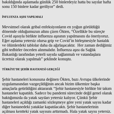
bakıldığında aşılamada günlük 250 binlerdeyiz hatta bu sayılar hafta
sonu 150 binlere kadar geriliyor” dedi.
İNFLUENZA AŞISI YAPILMALI
Mevsimsel olarak gribal enfeksiyonların en yoğun görüldüğü
dönemde olduğumuzun altını çizen Ökten, “Özellikle bu süreçte
Covid aşısıyla birlikte influenza aşısının yapılmasını da öneriyoruz.
Eğer aşılama yetersiz olursa grip ve Covid’in birleşmesiyle hastalık
ve ölümlerdeki tablolar daha da ağırlaşacaktır. Her zaman dediğimiz
gibi tedbirler önceden alınmalıdır. İnfluenza aşısı da Sağlık
Bakanlığı tarafından yeterli sayıda sağlanmalı ve vatandaşlara
ücretsiz olarak yapılmalı” şeklinde konuştu.
TÜRKİYE’DE ŞEHİR HASTANESİ GERÇEĞİ
Şehir hastaneleri konusuna değinen Ökten, bazı Avrupa ülkelerinde
uygulamasından vazgeçildiğinin ancak bizim ülkemize başka
amaçlarla getirildiğini aktararak “Şehir hastanesiyle birlikte bir takım
hastaneler kapatıldı. Sadece bu pandemi sürecinde değil genel olarak
baktığımızda da yatak sayıları yetersiz kalıyor. Çünkü Şehir
hastaneleri açıldığı zamanki sözleşmeye göre yeni yatak sayısı kadar
diğer hastanedeki yataklar kapatılacaktı. Şehir hastanelerinin
açılması kentteki yatak sayısını arttırmadı. Hala yatak sayısı yetersiz.