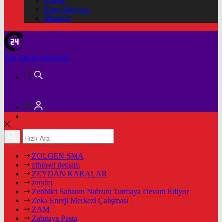
Hukuk
Kitap Dünyası
Mesajlar
Son dakika
haberleri
ZOLGEN SMA
zihinsel iletişim
ZEYDAN KARALAR
zerafet
Zenbilci Sahanın Nabzını Tutmaya Devam Ediyor
Zeka Enerji Merkezi Çalışması
ZAM
Zabıtaya Pasta