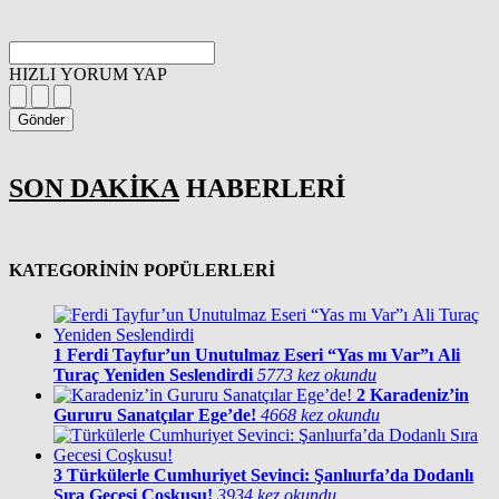
HIZLI YORUM YAP
Gönder
SON DAKİKA
HABERLERİ
KATEGORİNİN POPÜLERLERİ
1
Ferdi Tayfur’un Unutulmaz Eseri “Yas mı Var”ı Ali
Turaç Yeniden Seslendirdi
5773 kez okundu
2
Karadeniz’in
Gururu Sanatçılar Ege’de!
4668 kez okundu
3
Türkülerle Cumhuriyet Sevinci: Şanlıurfa’da Dodanlı
Sıra Gecesi Coşkusu!
3934 kez okundu