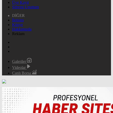
Üye Kayıt
Şifremi Unuttum
DİĞER
İletişim
Künye
Hakkımızda
Reklam
Galeriler
Videolar
Canlı Borsa