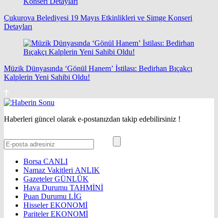
Çukurova Belediyesi 19 Mayıs Etkinlikleri ve Simge Konseri
Detayları
Müzik Dünyasında ‘Gönül Hanem’ İstilası: Bedirhan Bıçakçı
Kalplerin Yeni Sahibi Oldu!
Haberleri güncel olarak e-postanızdan takip edebilirsiniz !
Borsa
CANLI
Namaz Vakitleri
ANLIK
Gazeteler
GÜNLÜK
Hava Durumu
TAHMİNİ
Puan Durumu
LİG
Hisseler
EKONOMİ
Pariteler
EKONOMİ