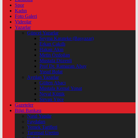
Spor
Kadın
Foto Galeri
Videolar
Yazarlar
Güncel Yazarlar
Şeyma Karateke (Başyazar)
Erkan Çakıllı
Hakan Akın
Metin Özdoğan
Mustafa Düzenli
Prof Dr. Ramazan Abay
Yusuf Bolat
Ayrılan Yazarlar
Gülten Abacı
Mustafa Kemal Yonat
Neval Kütük
Şirvan Yüce
Gazeteler
Bilgi Bankası
Nasıl Yapılır
Faydaları
Yemek Tarifleri
Tarımsal Üretim