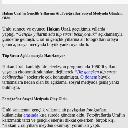
Hakan Ural’ın Gençlik Yıllarına Ait Fotoğraflar Sosyal Medyada Gündem
Oldu
Ünlü sunucu ve oyuncu
Hakan Ural
, geçtiğimiz yıllarda
yaptığı
“Gençlik yıllarımızda tüp sırası bekliyorduk”
açıklamasıyla
gündeme gelmişti. Ural’ın gençlik yıllarına ait fotoğrafları ortaya
çıkınca, sosyal medyada büyük yankı uyandırdı.
Tüp Sırası Açıklamasıyla Hatırlanıyor
Hakan Ural, katıldığı bir televizyon programında 1980’li yıllarda
yaşanan ekonomik sıkıntılara değinerek
“Biz gençken
tüp sırası
bekliyorduk”
sözleriyle çok konuşulmuştu.
O dönem
büyük
tartışmalara neden olan bu açıklama, sosyal medyada geniş yankı
bulmuştu.
Fotoğraflar Sosyal Medyada Olay Oldu
Ünlü sanatçının gençlik yıllarına ait paylaşılan fotoğrafları,
kullanıcılar
arasında
kısa sürede gündem oldu. Fotoğraflarda Ural’ın
karizmatik tarzı ve gençlik enerjisi dikkat çekerken, birçok kişi
“Hakan Ural yıllara meydan okumuş” yorumları yaptı.