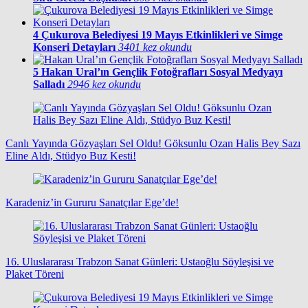
4
Çukurova Belediyesi 19 Mayıs Etkinlikleri ve Simge
Konseri Detayları
3401 kez okundu
5
Hakan Ural’ın Gençlik Fotoğrafları Sosyal Medyayı
Salladı
2946 kez okundu
Canlı Yayında Gözyaşları Sel Oldu! Göksunlu Ozan Halis Bey Sazı
Eline Aldı, Stüdyo Buz Kesti!
Karadeniz’in Gururu Sanatçılar Ege’de!
16. Uluslararası Trabzon Sanat Günleri: Ustaoğlu Söyleşisi ve
Plaket Töreni