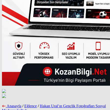
Anasayfa
/
Eğlence
/
Hakan Ural’ın Gençlik Fotoğrafları Sosyal