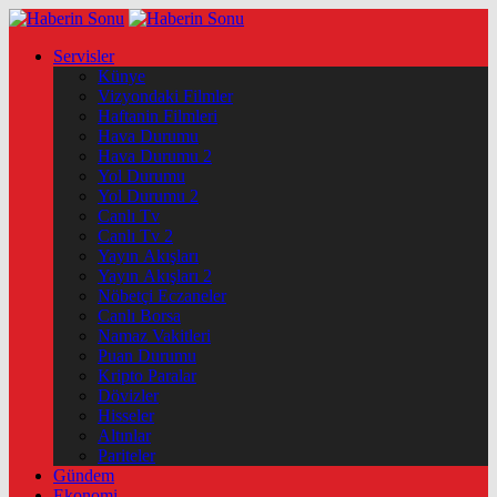
Servisler
Künye
Vizyondaki Filmler
Haftanin Filmleri
Hava Durumu
Hava Durumu 2
Yol Durumu
Yol Durumu 2
Canlı Tv
Canlı Tv 2
Yayın Akışları
Yayın Akışları 2
Nöbetçi Eczaneler
Canlı Borsa
Namaz Vakitleri
Puan Durumu
Kripto Paralar
Dövizler
Hisseler
Altınlar
Pariteler
Gündem
Ekonomi