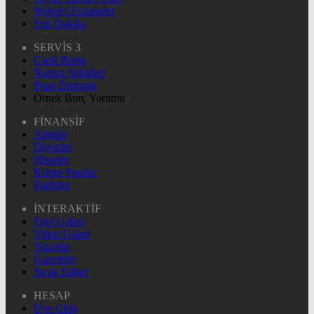
Nöbetçi Eczaneler
Son Dakika
SERVİS 3
Canlı Borsa
Namaz Vakitleri
Puan Durumu
Örnek Burç Yorumu
FİNANSİF
Altınlar
Dövizler
Hisseler
Kripto Paralar
Pariteler
İNTERAKTİF
Foto Galeri
Video Galeri
Yazarlar
Gazeteler
Sıcak Haber
HESAP
Üye Giriş