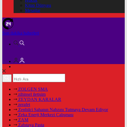
Hukuk
Kitap Dünyası
Mesajlar
Son dakika
haberleri
ZOLGEN SMA
zihinsel iletişim
ZEYDAN KARALAR
zerafet
Zenbilci Sahanın Nabzını Tutmaya Devam Ediyor
Zeka Enerji Merkezi Çalışması
ZAM
Zabıtaya Pasta