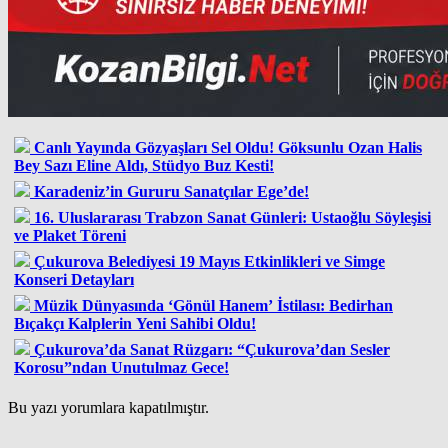
Canlı Yayında Gözyaşları Sel Oldu! Göksunlu Ozan Halis
Bey Sazı Eline Aldı, Stüdyo Buz Kesti!
Karadeniz’in Gururu Sanatçılar Ege’de!
16. Uluslararası Trabzon Sanat Günleri: Ustaoğlu Söyleşisi
ve Plaket Töreni
Çukurova Belediyesi 19 Mayıs Etkinlikleri ve Simge
Konseri Detayları
Müzik Dünyasında ‘Gönül Hanem’ İstilası: Bedirhan
Bıçakçı Kalplerin Yeni Sahibi Oldu!
Çukurova’da Sanat Rüzgarı: “Çukurova’dan Sesler
Korosu”ndan Unutulmaz Gece!
Bu yazı yorumlara kapatılmıştır.