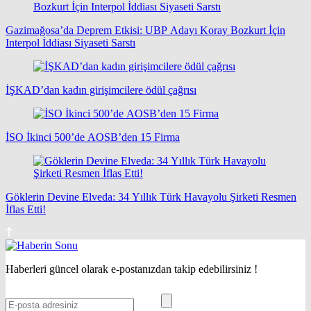
Gazimağosa’da Deprem Etkisi: UBP Adayı Koray Bozkurt İçin
Interpol İddiası Siyaseti Sarstı
İŞKAD’dan kadın girişimcilere ödül çağrısı
İSO İkinci 500’de AOSB’den 15 Firma
Göklerin Devine Elveda: 34 Yıllık Türk Havayolu Şirketi Resmen
İflas Etti!
Haberleri güncel olarak e-postanızdan takip edebilirsiniz !