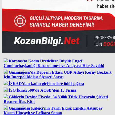
Karataş’ta Kadın Üreticilere Büyük Engel!
Cumhurbaşkanlığı Kararnamesi ve Anayasa Hiçe Sayıldı!
Gazimağosa’da Deprem Etkisi: UBP Adayı Koray Bozkurt
İçin Interpol İddiası Siyaseti Sarstı
İŞKAD’dan kadın girişimcilere ödül çağrısı
İSO İkinci 500’de AOSB’den 15 Firma
Göklerin Devine Elveda: 34 Yıllık Türk Havayolu Şirketi
Resmen İflas Etti!
Gazimağusa Kaleiçi’nin Tarih Elçisi: Emekli Astsubay
Kasım Uluçaylı ve Lefkara Sanatı