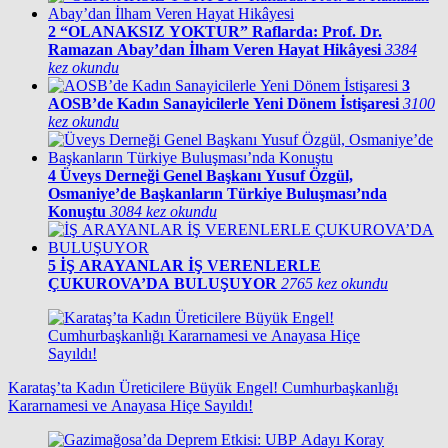
2
“OLANAKSIZ YOKTUR” Raflarda: Prof. Dr.
Ramazan Abay’dan İlham Veren Hayat Hikâyesi
3384
kez okundu
3
AOSB’de Kadın Sanayicilerle Yeni Dönem İstişaresi
3100
kez okundu
4
Üveys Derneği Genel Başkanı Yusuf Özgül,
Osmaniye’de Başkanların Türkiye Buluşması’nda
Konuştu
3084 kez okundu
5
İŞ ARAYANLAR İŞ VERENLERLE
ÇUKUROVA’DA BULUŞUYOR
2765 kez okundu
Karataş’ta Kadın Üreticilere Büyük Engel! Cumhurbaşkanlığı
Kararnamesi ve Anayasa Hiçe Sayıldı!