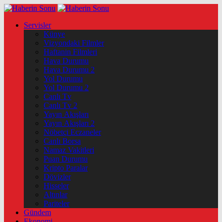
Servisler
Künye
Vizyondaki Filmler
Haftanin Filmleri
Hava Durumu
Hava Durumu 2
Yol Durumu
Yol Durumu 2
Canlı Tv
Canlı Tv 2
Yayın Akışları
Yayın Akışları 2
Nöbetçi Eczaneler
Canlı Borsa
Namaz Vakitleri
Puan Durumu
Kripto Paralar
Dövizler
Hisseler
Altınlar
Pariteler
Gündem
Ekonomi