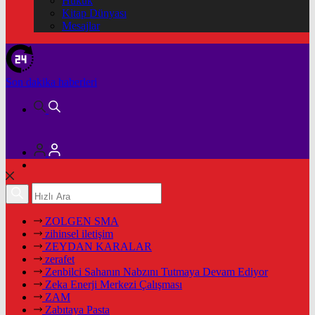
Hukuk
Kitap Dünyası
Mesajlar
Son dakika
haberleri
ZOLGEN SMA
zihinsel iletişim
ZEYDAN KARALAR
zerafet
Zenbilci Sahanın Nabzını Tutmaya Devam Ediyor
Zeka Enerji Merkezi Çalışması
ZAM
Zabıtaya Pasta