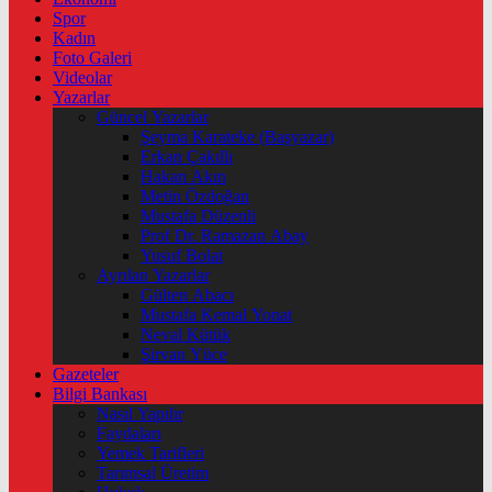
Spor
Kadın
Foto Galeri
Videolar
Yazarlar
Güncel Yazarlar
Şeyma Karateke (Başyazar)
Erkan Çakıllı
Hakan Akın
Metin Özdoğan
Mustafa Düzenli
Prof Dr. Ramazan Abay
Yusuf Bolat
Ayrılan Yazarlar
Gülten Abacı
Mustafa Kemal Yonat
Neval Kütük
Şirvan Yüce
Gazeteler
Bilgi Bankası
Nasıl Yapılır
Faydaları
Yemek Tarifleri
Tarımsal Üretim