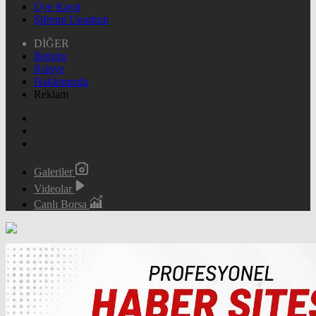
Üye Kayıt
Şifremi Unuttum
DİĞER
İletişim
Künye
Hakkımızda
Reklam
Galeriler
Videolar
Canlı Borsa