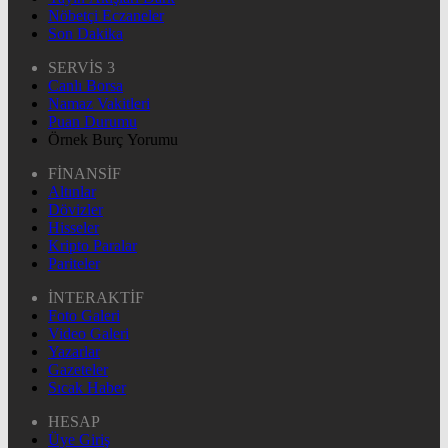
Nöbetçi Eczaneler
Son Dakika
SERVİS 3
Canlı Borsa
Namaz Vakitleri
Puan Durumu
Örnek Burç Yorumu
FİNANSİF
Altınlar
Dövizler
Hisseler
Kripto Paralar
Pariteler
İNTERAKTİF
Foto Galeri
Video Galeri
Yazarlar
Gazeteler
Sıcak Haber
HESAP
Üye Giriş