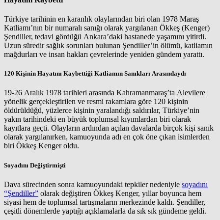
Türkiye tarihinin en karanlık olaylarından biri olan 1978 Maraş
Katliamı’nın bir numaralı sanığı olarak yargılanan Ökkeş (Kenger)
Şendiller, tedavi gördüğü Ankara’daki hastanede yaşamını yitirdi.
Uzun süredir sağlık sorunları bulunan Şendiller’in ölümü, katliamın
mağdurları ve insan hakları çevrelerinde yeniden gündem yarattı.
120 Kişinin Hayatını Kaybettiği Katliamın Sanıkları Arasındaydı
19-26 Aralık 1978 tarihleri arasında Kahramanmaraş’ta Alevilere
yönelik gerçekleştirilen ve resmi rakamlara göre 120 kişinin
öldürüldüğü, yüzlerce kişinin yaralandığı saldırılar, Türkiye’nin
yakın tarihindeki en büyük toplumsal kıyımlardan biri olarak
kayıtlara geçti. Olayların ardından açılan davalarda birçok kişi sanık
olarak yargılanırken, kamuoyunda adı en çok öne çıkan isimlerden
biri Ökkeş Kenger oldu.
Soyadını Değiştirmişti
Dava sürecinden sonra kamuoyundaki tepkiler nedeniyle
soyadını
“Şendiller”
olarak değiştiren Ökkeş Kenger, yıllar boyunca hem
siyasi hem de toplumsal tartışmaların merkezinde kaldı. Şendiller,
çeşitli dönemlerde yaptığı açıklamalarla da sık sık gündeme geldi.