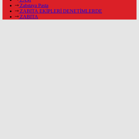
Zabıtaya Pasta
ZABITA EKİPLERİ DENETİMLERDE
ZABITA