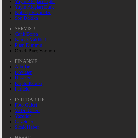
Yayın Akışları Light
Yayın Akışları Dark
Nöbetçi Eczaneler
Son Dakika
SERVİS 3
Canlı Borsa
Namaz Vakitleri
Puan Durumu
Örnek Burç Yorumu
FİNANSİF
Altınlar
Dövizler
Hisseler
Kripto Paralar
Pariteler
İNTERAKTİF
Foto Galeri
Video Galeri
Yazarlar
Gazeteler
Sıcak Haber
HESAP