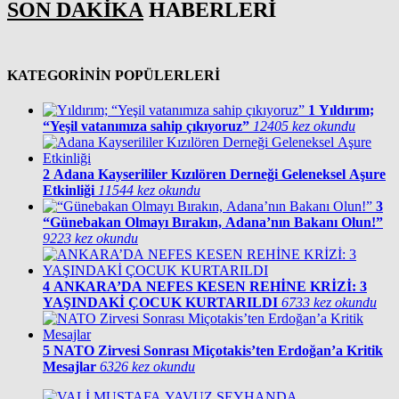
SON DAKİKA
HABERLERİ
KATEGORİNİN POPÜLERLERİ
1
Yıldırım;
“Yeşil vatanımıza sahip çıkıyoruz”
12405 kez okundu
2
Adana Kayserililer Kızılören Derneği Geleneksel Aşure
Etkinliği
11544 kez okundu
3
“Günebakan Olmayı Bırakın, Adana’nın Bakanı Olun!”
9223 kez okundu
4
ANKARA’DA NEFES KESEN REHİNE KRİZİ: 3
YAŞINDAKİ ÇOCUK KURTARILDI
6733 kez okundu
5
NATO Zirvesi Sonrası Miçotakis’ten Erdoğan’a Kritik
Mesajlar
6326 kez okundu