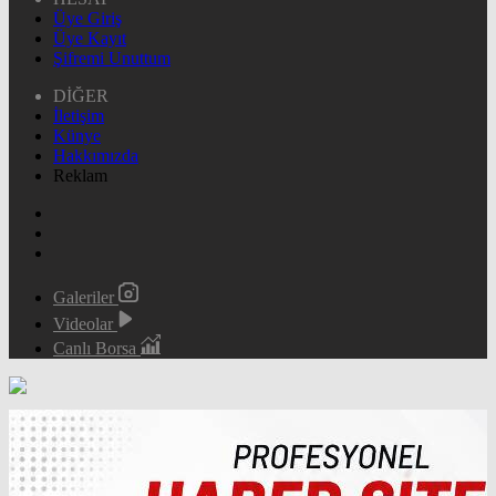
Üye Giriş
Üye Kayıt
Şifremi Unuttum
DİĞER
İletişim
Künye
Hakkımızda
Reklam
Galeriler
Videolar
Canlı Borsa