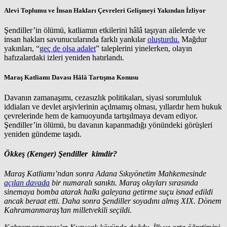
Alevi Toplumu ve İnsan Hakları Çevreleri Gelişmeyi Yakından İzliyor
Şendiller’in ölümü, katliamın etkilerini hâlâ taşıyan ailelerde ve
insan hakları savunucularında farklı yankılar
oluşturdu.
Mağdur
yakınları, “
geç de olsa adalet
” taleplerini yinelerken, olayın
hafızalardaki izleri yeniden hatırlandı.
Maraş Katliamı Davası Hâlâ Tartışma Konusu
Davanın zamanaşımı, cezasızlık politikaları, siyasi sorumluluk
iddiaları ve devlet arşivlerinin açılmamış olması, yıllardır hem hukuk
çevrelerinde hem de kamuoyunda tartışılmaya devam ediyor.
Şendiller’in ölümü, bu davanın kapanmadığı yönündeki görüşleri
yeniden gündeme taşıdı.
Ökkeş (Kenger) Şendiller kimdir?
Maraş Katliamı’ndan sonra Adana Sıkıyönetim Mahkemesinde
açılan davada
bir numaralı sanıktı. Maraş olayları sırasında
sinemaya bomba atarak halkı galeyana getirme suçu isnad edildi
ancak beraat etti. Daha sonra Şendiller soyadını almış XIX. Dönem
Kahramanmaraş’tan milletvekili seçildi.