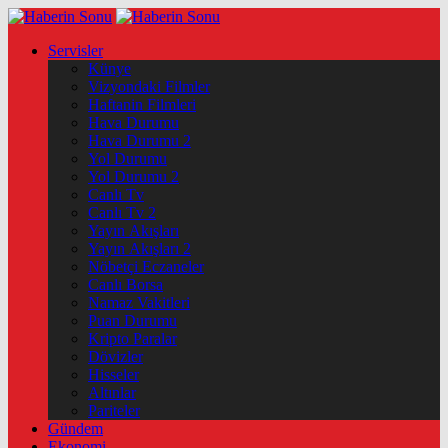
Servisler
Künye
Vizyondaki Filmler
Haftanin Filmleri
Hava Durumu
Hava Durumu 2
Yol Durumu
Yol Durumu 2
Canlı Tv
Canlı Tv 2
Yayın Akışları
Yayın Akışları 2
Nöbetçi Eczaneler
Canlı Borsa
Namaz Vakitleri
Puan Durumu
Kripto Paralar
Dövizler
Hisseler
Altınlar
Pariteler
Gündem
Ekonomi