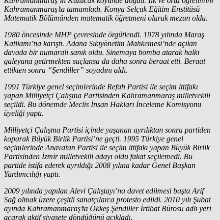
Kahramanmaraş’ın Kuzucak köyünde doğdu. İlk ve orta öğretimini
Kahramanmaraş’ta tamamladı. Konya Selçuk Eğitim Enstitüsü
Matematik Bölümünden matematik öğretmeni olarak mezun oldu.
1980 öncesinde MHP çevresinde örgütlendi. 1978 yılında Maraş
Katliamı’na karıştı. Adana Sıkıyönetim Mahkemesi’nde açılan
davada bir numaralı sanık oldu. Sinemaya bomba atarak halkı
galeyana getirmekten suçlansa da daha sonra beraat etti. Beraat
ettikten sonra “Şendiller” soyadını aldı.
1991 Türkiye genel seçimlerinde Refah Partisi ile seçim ittifakı
yapan Milliyetçi Çalışma Partisinden Kahramanmaraş milletvekili
seçildi. Bu dönemde Meclis İnsan Hakları İnceleme Komisyonu
üyeliği yaptı.
Milliyetçi Çalışma Partisi içinde yaşanan ayrılıktan sonra partiden
koparak Büyük Birlik Partisi’ne geçti. 1995 Türkiye genel
seçimlerinde Anavatan Partisi ile seçim ittifakı yapan Büyük Birlik
Partisinden İzmir milletvekili adayı oldu fakat seçilemedi. Bu
partide istifa ederek ayrıldığı 2008 yılına kadar Genel Başkan
Yardımcılığı yaptı.
2009 yılında yapılan Alevi Çalıştayı’na davet edilmesi başta Arif
Sağ olmak üzere çeşitli sanatçılarca protesto edildi. 2010 yılı Şubat
ayında Kahramanmaraş’ta Ökkeş Şendiller İrtibat Bürosu adlı yeri
açarak aktif siyasete döndüğünü açıkladı.