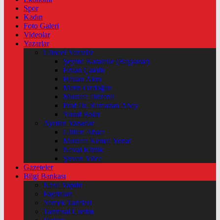
Spor
Kadın
Foto Galeri
Videolar
Yazarlar
Güncel Yazarlar
Şeyma Karateke (Başyazar)
Erkan Çakıllı
Hakan Akın
Metin Özdoğan
Mustafa Düzenli
Prof Dr. Ramazan Abay
Yusuf Bolat
Ayrılan Yazarlar
Gülten Abacı
Mustafa Kemal Yonat
Neval Kütük
Şirvan Yüce
Gazeteler
Bilgi Bankası
Nasıl Yapılır
Faydaları
Yemek Tarifleri
Tarımsal Üretim