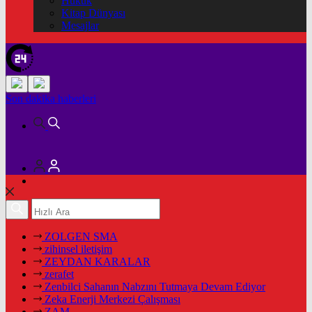
Hukuk
Kitap Dünyası
Mesajlar
Son dakika
haberleri
ZOLGEN SMA
zihinsel iletişim
ZEYDAN KARALAR
zerafet
Zenbilci Sahanın Nabzını Tutmaya Devam Ediyor
Zeka Enerji Merkezi Çalışması
ZAM