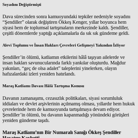
Soyadını Değiştirmişti
Dava sürecinden sonra kamuoyundaki tepkiler nedeniyle soyadını
“Şendiller” olarak değiştiren Ökkeş Kenger, yıllar boyunca hem
siyasi hem de toplumsal tartışmaların merkezinde kaldı. Şendiller,
çeşitli dönemlerde yaptığı açıklamalarla da sık sık gündeme geldi.
Alevi Toplumu ve İnsan Hakları Çevreleri Gelişmeyi Yakından İzliyor
Şendiller’in ölümü, katliamın etkilerini hâlâ taşıyan ailelerde ve
insan hakları savunucularında farklı yankılar oluşturdu. Mağdur
yakınları, “geç de olsa adalet” taleplerini yinelerken, olayın
hafızalardaki izleri yeniden hatırlandı.
Maraş Katliamı Davası Hâlâ Tartışma Konusu
Davanın zamanaşımı, cezasızlık politikaları, siyasi sorumluluk
iddiaları ve devlet arşivlerinin açılmamış olması, yıllardır hem hukuk
çevrelerinde hem de kamuoyunda tartışılmaya devam ediyor.
Şendiller’in ölümü, bu davanın kapanmadığı yönündeki görüşleri
yeniden gündeme taşıdı.
Maraş Katliamı’nın Bir Numaralı Sanığı Ökkeş Şendiller
Hayatını Kaybetti