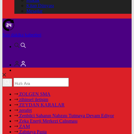
Hukuk
Kitap Dünyası
Mesajlar
Son dakika
haberleri
ZOLGEN SMA
zihinsel iletişim
ZEYDAN KARALAR
zerafet
Zenbilci Sahanın Nabzını Tutmaya Devam Ediyor
Zeka Enerji Merkezi Çalışması
ZAM
Zabıtaya Pasta