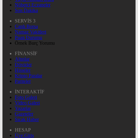
Nöbetçi Eczaneler
Son Dakika
SERVİS 3
Canlı Borsa
Namaz Vakitleri
Puan Durumu
Örnek Burç Yorumu
FİNANSİF
Altınlar
Dövizler
Hisseler
Kripto Paralar
Pariteler
İNTERAKTİF
Foto Galeri
Video Galeri
Yazarlar
Gazeteler
Sıcak Haber
HESAP
Üye Giriş