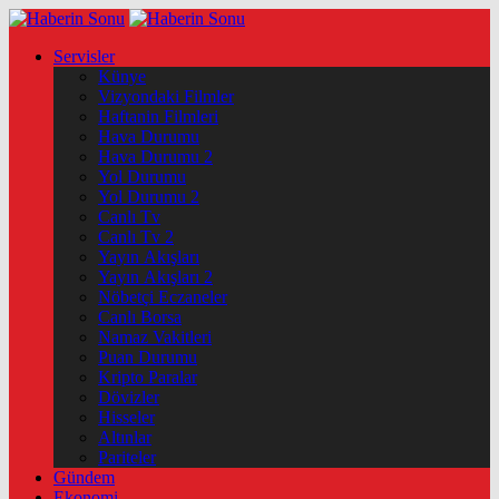
Servisler
Künye
Vizyondaki Filmler
Haftanin Filmleri
Hava Durumu
Hava Durumu 2
Yol Durumu
Yol Durumu 2
Canlı Tv
Canlı Tv 2
Yayın Akışları
Yayın Akışları 2
Nöbetçi Eczaneler
Canlı Borsa
Namaz Vakitleri
Puan Durumu
Kripto Paralar
Dövizler
Hisseler
Altınlar
Pariteler
Gündem
Ekonomi