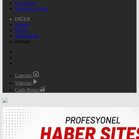
Üye Kayıt
Şifremi Unuttum
DİĞER
İletişim
Künye
Hakkımızda
Reklam
Galeriler
Videolar
Canlı Borsa