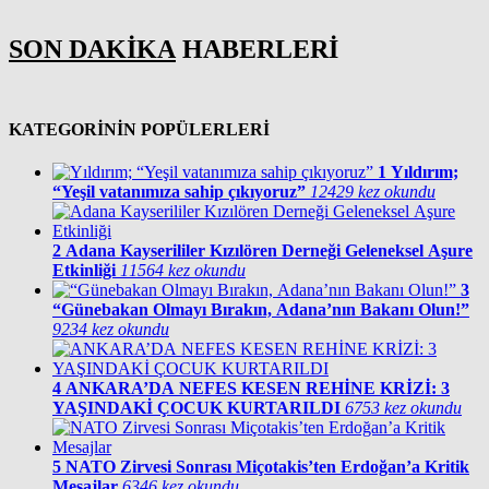
SON DAKİKA
HABERLERİ
KATEGORİNİN POPÜLERLERİ
1
Yıldırım;
“Yeşil vatanımıza sahip çıkıyoruz”
12429 kez okundu
2
Adana Kayserililer Kızılören Derneği Geleneksel Aşure
Etkinliği
11564 kez okundu
3
“Günebakan Olmayı Bırakın, Adana’nın Bakanı Olun!”
9234 kez okundu
4
ANKARA’DA NEFES KESEN REHİNE KRİZİ: 3
YAŞINDAKİ ÇOCUK KURTARILDI
6753 kez okundu
5
NATO Zirvesi Sonrası Miçotakis’ten Erdoğan’a Kritik
Mesajlar
6346 kez okundu