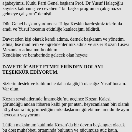
ağabeyimiz, Kutlu Parti Genel başkanı Prof. Dr Yusuf Halaçoğlu
kayıtsız kalmamış ve cevaben “ bir başka programla çakışmazsa
gelmeye çalışırım” demişti.
Dün Genel başkan yardımcısı Tulga Keskin kardeşimiz telefonla
aradı ve Yusuf hocanın etkinliğe katılacağını bildirdi.
Davet eden kişi olarak kendi adıma, dernek başkanım ve yönetimi
adına, lise müdirem ve öğretmenlerimiz adına ve sizler Kozan Lisesi
Mezunları adına mutlu oldum.
Kendisine ve beraberinde gelecek olan heyete
DAVETE İCABET ETMELERİNDEN DOLAYI
TEŞEKKÜR EDİYORUM.
Sizlerin destek ve katılımı ile daha da güçlü olacağız Yusuf hocam.
Var olun.
Kozan seyahatlerinde İmamoğlu’nu geçince Kozan Kalesi
göründüğü andan itibaren kalbi pır pır atan, heyecanlanan biri olarak
50 yıl sonra hiç görmediğim arkadaşlarımı görebilme umudu ile aynı
heyecanı yaşıyorum.
Lütfen maksimum katılımla Kozan’da bir devrin başlangıcı olacak
bu dost muhabbeti ortamında bulunun ve gücümüze güç katın.