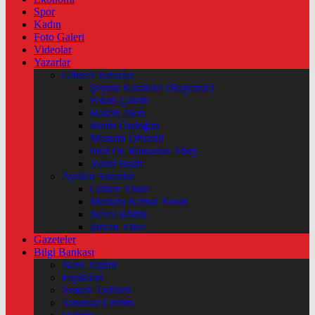
Spor
Kadın
Foto Galeri
Videolar
Yazarlar
Güncel Yazarlar
Şeyma Karateke (Başyazar)
Erkan Çakıllı
Hakan Akın
Metin Özdoğan
Mustafa Düzenli
Prof Dr. Ramazan Abay
Yusuf Bolat
Ayrılan Yazarlar
Gülten Abacı
Mustafa Kemal Yonat
Neval Kütük
Şirvan Yüce
Gazeteler
Bilgi Bankası
Nasıl Yapılır
Faydaları
Yemek Tarifleri
Tarımsal Üretim