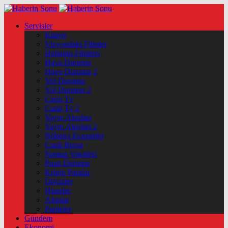
Servisler
Künye
Vizyondaki Filmler
Haftanin Filmleri
Hava Durumu
Hava Durumu 2
Yol Durumu
Yol Durumu 2
Canlı Tv
Canlı Tv 2
Yayın Akışları
Yayın Akışları 2
Nöbetçi Eczaneler
Canlı Borsa
Namaz Vakitleri
Puan Durumu
Kripto Paralar
Dövizler
Hisseler
Altınlar
Pariteler
Gündem
Ekonomi