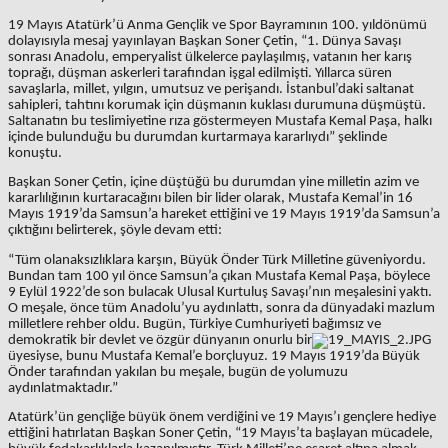
19 Mayıs Atatürk’ü Anma Gençlik ve Spor Bayramının 100. yıldönümü
dolayısıyla mesaj yayınlayan Başkan Soner Çetin, “1. Dünya Savaşı
sonrası Anadolu, emperyalist ülkelerce paylaşılmış, vatanın her karış
toprağı, düşman askerleri tarafından işgal edilmişti. Yıllarca süren
savaşlarla, millet, yılgın, umutsuz ve perişandı. İstanbul’daki saltanat
sahipleri, tahtını korumak için düşmanın kuklası durumuna düşmüştü.
Saltanatın bu teslimiyetine rıza göstermeyen Mustafa Kemal Paşa, halkı
içinde bulunduğu bu durumdan kurtarmaya kararlıydı” şeklinde
konuştu.
Başkan Soner Çetin, içine düştüğü bu durumdan yine milletin azim ve
kararlılığının kurtaracağını bilen bir lider olarak, Mustafa Kemal’in 16
Mayıs 1919’da Samsun’a hareket ettiğini ve 19 Mayıs 1919’da Samsun’a
çıktığını belirterek, şöyle devam etti:
“Tüm olanaksızlıklara karşın, Büyük Önder Türk Milletine güveniyordu.
Bundan tam 100 yıl önce Samsun’a çıkan Mustafa Kemal Paşa, böylece
9 Eylül 1922’de son bulacak Ulusal Kurtuluş Savaşı’nın meşalesini yaktı.
O meşale, önce tüm Anadolu’yu aydınlattı, sonra da dünyadaki mazlum
milletlere rehber oldu. Bugün, Türkiye Cumhuriyeti bağımsız ve
demokratik bir devlet ve özgür dünyanın onurlu bir
üyesiyse, bunu Mustafa Kemal’e borçluyuz. 19 Mayıs 1919’da Büyük
Önder tarafından yakılan bu meşale, bugün de yolumuzu
aydınlatmaktadır.”
Atatürk’ün gençliğe büyük önem verdiğini ve 19 Mayıs’ı gençlere hediye
ettiğini hatırlatan Başkan Soner Çetin, “19 Mayıs’ta başlayan mücadele,