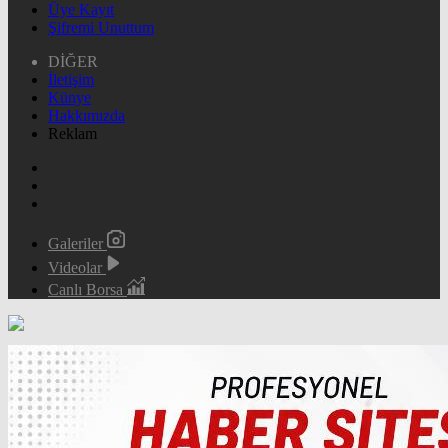
Üye Kayıt
Şifremi Unuttum
DİĞER
İletişim
Künye
Hakkımızda
Reklam
Galeriler
Videolar
Canlı Borsa