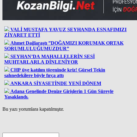
VALİ MUSTAFA YAVUZ SEYHANDA ESNAFIMIZI
ZİYARET ETTİ
Ahmet Dağlaraştı ”DOĞAMIZI KORUMAK ORTAK
SORUMLULUĞUMUZDUR”
SEYHAN’DA MAHALLELERİN SESİ
MUHTARLARLA DİNLENİYOR
CHP üye katılım töreninde kriz! Gürsel Tekin
sahnedekilere böyle fırça attı
ANKARA SİYASETİNDE YENİ DÖNEM
Adana Genelinde Denize Girişlerin 1 Gün Süreyle
Yasaklandı.
Bu yazı yorumlara kapatılmıştır.