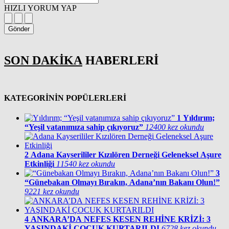
HIZLI YORUM YAP
Gönder
SON DAKİKA
HABERLERİ
KATEGORİNİN POPÜLERLERİ
1
Yıldırım;
“Yeşil vatanımıza sahip çıkıyoruz”
12400 kez okundu
2
Adana Kayserililer Kızılören Derneği Geleneksel Aşure
Etkinliği
11540 kez okundu
3
“Günebakan Olmayı Bırakın, Adana’nın Bakanı Olun!”
9221 kez okundu
4
ANKARA’DA NEFES KESEN REHİNE KRİZİ: 3
YAŞINDAKİ ÇOCUK KURTARILDI
6728 kez okundu