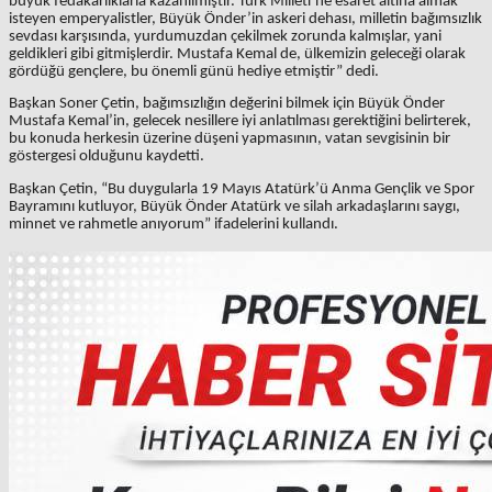
büyük fedakarlıklarla kazanılmıştır. Türk Milleti’ne esaret altına almak
isteyen emperyalistler, Büyük Önder’in askeri dehası, milletin bağımsızlık
sevdası karşısında, yurdumuzdan çekilmek zorunda kalmışlar, yani
geldikleri gibi gitmişlerdir. Mustafa Kemal de, ülkemizin geleceği olarak
gördüğü gençlere, bu önemli günü hediye etmiştir” dedi.
Başkan Soner Çetin, bağımsızlığın değerini bilmek için Büyük Önder
Mustafa Kemal’in, gelecek nesillere iyi anlatılması gerektiğini belirterek,
bu konuda herkesin üzerine düşeni yapmasının, vatan sevgisinin bir
göstergesi olduğunu kaydetti.
Başkan Çetin, “Bu duygularla 19 Mayıs Atatürk’ü Anma Gençlik ve Spor
Bayramını kutluyor, Büyük Önder Atatürk ve silah arkadaşlarını saygı,
minnet ve rahmetle anıyorum” ifadelerini kullandı.