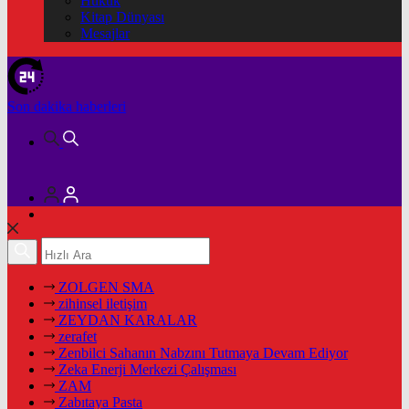
Hukuk
Kitap Dünyası
Mesajlar
Son dakika
haberleri
ZOLGEN SMA
zihinsel iletişim
ZEYDAN KARALAR
zerafet
Zenbilci Sahanın Nabzını Tutmaya Devam Ediyor
Zeka Enerji Merkezi Çalışması
ZAM
Zabıtaya Pasta