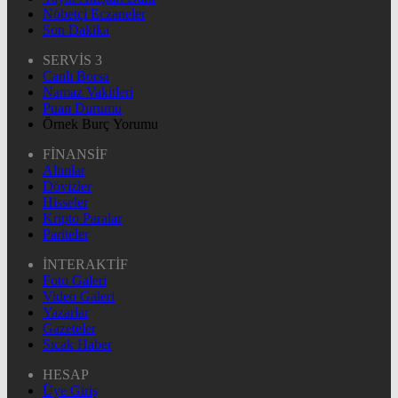
Nöbetçi Eczaneler
Son Dakika
SERVİS 3
Canlı Borsa
Namaz Vakitleri
Puan Durumu
Örnek Burç Yorumu
FİNANSİF
Altınlar
Dövizler
Hisseler
Kripto Paralar
Pariteler
İNTERAKTİF
Foto Galeri
Video Galeri
Yazarlar
Gazeteler
Sıcak Haber
HESAP
Üye Giriş