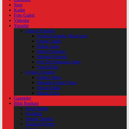
Spor
Kadın
Foto Galeri
Videolar
Yazarlar
Güncel Yazarlar
Şeyma Karateke (Başyazar)
Erkan Çakıllı
Hakan Akın
Metin Özdoğan
Mustafa Düzenli
Prof Dr. Ramazan Abay
Yusuf Bolat
Ayrılan Yazarlar
Gülten Abacı
Mustafa Kemal Yonat
Neval Kütük
Şirvan Yüce
Gazeteler
Bilgi Bankası
Nasıl Yapılır
Faydaları
Yemek Tarifleri
Tarımsal Üretim