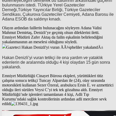
edilemeyeceğini belirterek bu saldırının arkasındaki güçlerin
bulunmasını istedi. TÜrkiye Yerel Gazeteciler
Derneği,Türkiye Yayıncılar Birliği, Türkiye Gazeteciler
Sendikası, Çukurova Gazeteciler Cemiyeti, Adana Barosu ile
Adana ESOB da saldırıyı kınadı.
Olayın ardından faillerin bulunacağını söyleyen Adana Valisi
Mahmut Demirtaş, Denizli’ye geçmiş olsun dileklerini iletti.
Emniyet Müdürü Zafer Aktaş da failin eşkalinin belirlendiğini
yakalanmasının an meselesi olduğunu söyledi
.
Hakan Denizli’yi vuran tetikçi ile ona yardım ve yataklık
edenlerin de aralarında olduğu 4 kişi olaydan 15 gün sonra
yakalandı.
Emniyet Müdürlüğü Cinayet Bürosu ekipleri, yürüttükleri titiz
çalışma sonucu tetikçi Tuncay Alparslan ile (24), olay sırasında
motorsikleti kullanan Sezer Özeral, arabulucu Ersin E. ve azmettirici
olduğu ileri sürülen Veysi C’yi tek tek gözaltına aldı. Emniyet
Müdürlüğü’nde işlemleri tamamlanan 4 kişi, Adli Tıp
Kurumu’ndaki sağlık kontrollerinin ardından adli mercilere sevk
edildi