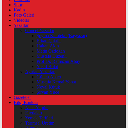
Spor
Kadın
Foto Galeri
Videolar
Yazarlar
Güncel Yazarlar
Şeyma Karateke (Başyazar)
Erkan Çakıllı
Hakan Akın
Metin Özdoğan
Mustafa Düzenli
Prof Dr. Ramazan Abay
Yusuf Bolat
Ayrılan Yazarlar
Gülten Abacı
Mustafa Kemal Yonat
Neval Kütük
Şirvan Yüce
Gazeteler
Bilgi Bankası
Nasıl Yapılır
Faydaları
Yemek Tarifleri
Tarımsal Üretim