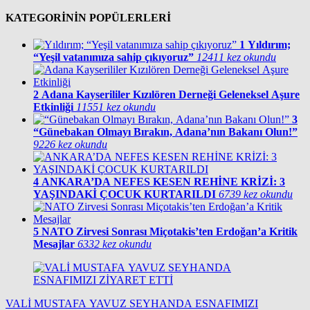
KATEGORİNİN POPÜLERLERİ
1
Yıldırım;
“Yeşil vatanımıza sahip çıkıyoruz”
12411 kez okundu
2
Adana Kayserililer Kızılören Derneği Geleneksel Aşure
Etkinliği
11551 kez okundu
3
“Günebakan Olmayı Bırakın, Adana’nın Bakanı Olun!”
9226 kez okundu
4
ANKARA’DA NEFES KESEN REHİNE KRİZİ: 3
YAŞINDAKİ ÇOCUK KURTARILDI
6739 kez okundu
5
NATO Zirvesi Sonrası Miçotakis’ten Erdoğan’a Kritik
Mesajlar
6332 kez okundu
VALİ MUSTAFA YAVUZ SEYHANDA ESNAFIMIZI