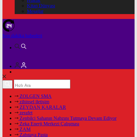
Hukuk
Kitap Dünyası
Mesajlar
Son dakika
haberleri
ZOLGEN SMA
zihinsel iletişim
ZEYDAN KARALAR
zerafet
Zenbilci Sahanın Nabzını Tutmaya Devam Ediyor
Zeka Enerji Merkezi Çalışması
ZAM
Zabıtaya Pasta