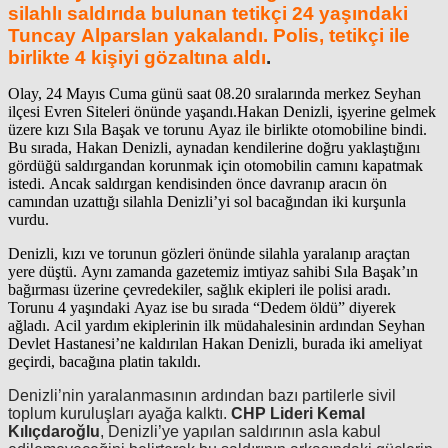
silahlı saldırıda bulunan tetikçi 24 yaşındaki
Tuncay Alparslan yakalandı. Polis, tetikçi ile
birlikte 4 kişiyi gözaltına aldı
.
Olay, 24 Mayıs Cuma günü saat 08.20 sıralarında merkez Seyhan
ilçesi Evren Siteleri önünde yaşandı.Hakan Denizli, işyerine gelmek
üzere kızı Sıla Başak ve torunu Ayaz ile birlikte otomobiline bindi.
Bu sırada, Hakan Denizli, aynadan kendilerine doğru yaklaştığını
gördüğü saldırgandan korunmak için otomobilin camını kapatmak
istedi. Ancak saldırgan kendisinden önce davranıp aracın ön
camından uzattığı silahla Denizli’yi sol bacağından iki kurşunla
vurdu.
Denizli, kızı ve torunun gözleri önünde silahla yaralanıp araçtan
yere düştü. Aynı zamanda gazetemiz imtiyaz sahibi Sıla Başak’ın
bağırması üzerine çevredekiler, sağlık ekipleri ile polisi aradı.
Torunu 4 yaşındaki Ayaz ise bu sırada “Dedem öldü” diyerek
ağladı. Acil yardım ekiplerinin ilk müdahalesinin ardından Seyhan
Devlet Hastanesi’ne kaldırılan Hakan Denizli, burada iki ameliyat
geçirdi, bacağına platin takıldı.
Denizli’nin yaralanmasının ardından bazı partilerle sivil
toplum kuruluşları ayağa kalktı.
CHP Lideri Kemal
Kılıçdaroğlu
, Denizli’ye yapılan saldırının asla kabul