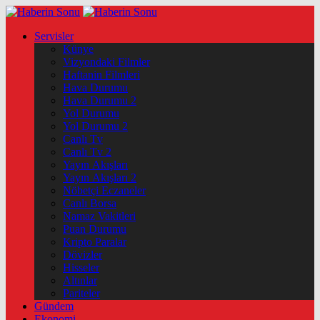
Servisler
Künye
Vizyondaki Filmler
Haftanin Filmleri
Hava Durumu
Hava Durumu 2
Yol Durumu
Yol Durumu 2
Canlı Tv
Canlı Tv 2
Yayın Akışları
Yayın Akışları 2
Nöbetçi Eczaneler
Canlı Borsa
Namaz Vakitleri
Puan Durumu
Kripto Paralar
Dövizler
Hisseler
Altınlar
Pariteler
Gündem
Ekonomi