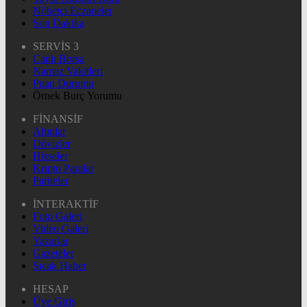
Nöbetçi Eczaneler
Son Dakika
SERVİS 3
Canlı Borsa
Namaz Vakitleri
Puan Durumu
Örnek Burç Yorumu
FİNANSİF
Altınlar
Dövizler
Hisseler
Kripto Paralar
Pariteler
İNTERAKTİF
Foto Galeri
Video Galeri
Yazarlar
Gazeteler
Sıcak Haber
HESAP
Üye Giriş