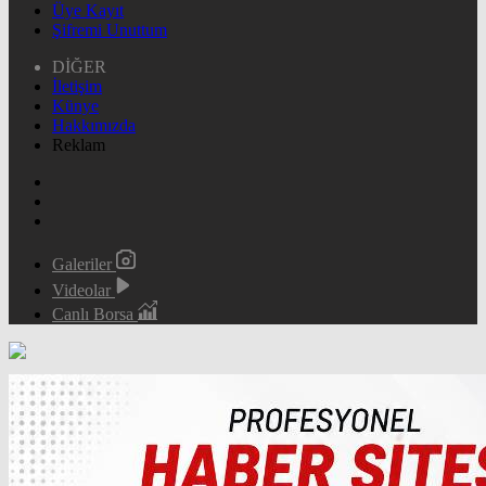
Üye Kayıt
Şifremi Unuttum
DİĞER
İletişim
Künye
Hakkımızda
Reklam
Galeriler
Videolar
Canlı Borsa