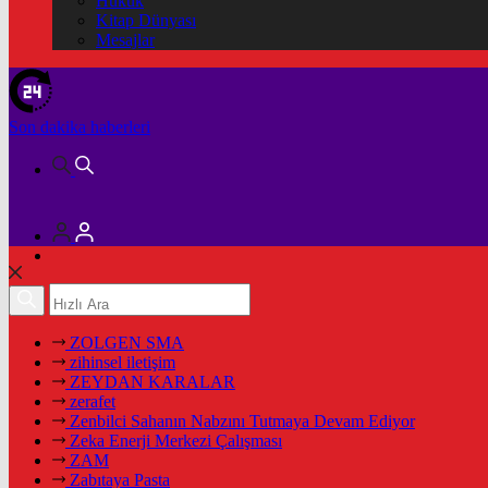
Hukuk
Kitap Dünyası
Mesajlar
Son dakika
haberleri
ZOLGEN SMA
zihinsel iletişim
ZEYDAN KARALAR
zerafet
Zenbilci Sahanın Nabzını Tutmaya Devam Ediyor
Zeka Enerji Merkezi Çalışması
ZAM
Zabıtaya Pasta