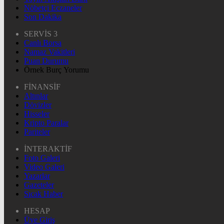
Nöbetçi Eczaneler
Son Dakika
SERVİS 3
Canlı Borsa
Namaz Vakitleri
Puan Durumu
Örnek Burç Yorumu
FİNANSİF
Altınlar
Dövizler
Hisseler
Kripto Paralar
Pariteler
İNTERAKTİF
Foto Galeri
Video Galeri
Yazarlar
Gazeteler
Sıcak Haber
HESAP
Üye Giriş