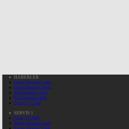
HABERLER
Hava Durumu Light
Hava Durumu Dark
Yol Durumu Light
Yol Durumu Dark
Canlı Tv Light
SERVİS 1
Canlı Tv Dark
Yayın Akışları Light
Yayın Akışları Dark