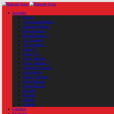
Servisler
Künye
Vizyondaki Filmler
Haftanin Filmleri
Hava Durumu
Hava Durumu 2
Yol Durumu
Yol Durumu 2
Canlı Tv
Canlı Tv 2
Yayın Akışları
Yayın Akışları 2
Nöbetçi Eczaneler
Canlı Borsa
Namaz Vakitleri
Puan Durumu
Kripto Paralar
Dövizler
Hisseler
Altınlar
Pariteler
Gündem
Ekonomi