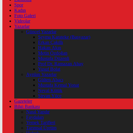
Spor
Kadın
Foto Galeri
Videolar
Yazarlar
Güncel Yazarlar
Şeyma Karateke (Başyazar)
Erkan Çakıllı
Hakan Akın
Metin Özdoğan
Mustafa Düzenli
Prof Dr. Ramazan Abay
Yusuf Bolat
Ayrılan Yazarlar
Gülten Abacı
Mustafa Kemal Yonat
Neval Kütük
Şirvan Yüce
Gazeteler
Bilgi Bankası
Nasıl Yapılır
Faydaları
Yemek Tarifleri
Tarımsal Üretim