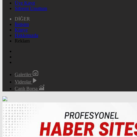
Üye Kayıt
Şifremi Unuttum
DİĞER
İletişim
Künye
Hakkımızda
Reklam
Galeriler
Videolar
Canlı Borsa