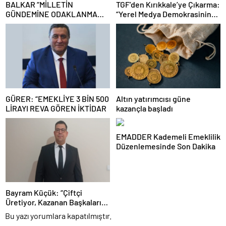
BALKAR “MİLLETİN
TGF’den Kırıkkale’ye Çıkarma:
GÜNDEMİNE ODAKLANMA
“Yerel Medya Demokrasinin
ZAMANIDIR”
Güvencesidir”
GÜRER: “EMEKLİYE 3 BİN 500
Altın yatırımcısı güne
LİRAYI REVA GÖREN İKTİDAR
kazançla başladı
EMADDER Kademeli Emeklilik
Düzenlemesinde Son Dakika
Bayram Küçük: “Çiftçi
Üretiyor, Kazanan Başkaları
Oluyor”
Bu yazı yorumlara kapatılmıştır.