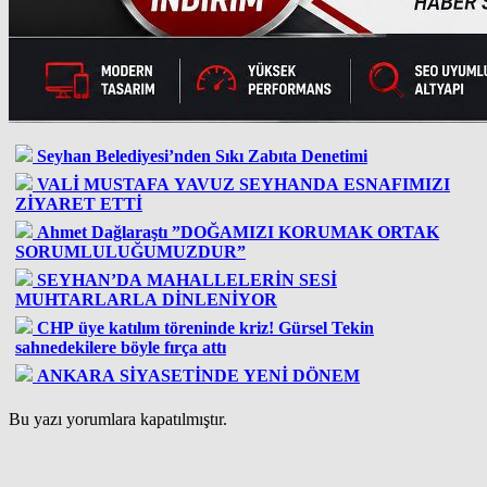
Seyhan Belediyesi’nden Sıkı Zabıta Denetimi
VALİ MUSTAFA YAVUZ SEYHANDA ESNAFIMIZI
ZİYARET ETTİ
Ahmet Dağlaraştı ”DOĞAMIZI KORUMAK ORTAK
SORUMLULUĞUMUZDUR”
SEYHAN’DA MAHALLELERİN SESİ
MUHTARLARLA DİNLENİYOR
CHP üye katılım töreninde kriz! Gürsel Tekin
sahnedekilere böyle fırça attı
ANKARA SİYASETİNDE YENİ DÖNEM
Bu yazı yorumlara kapatılmıştır.