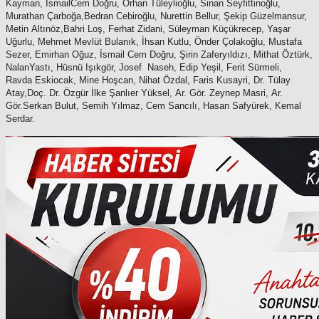
Kayman, İsmail
Cem Doğru, Orhan Tüleylioğlu, Sinan Seyfittinoğlu,
Murathan Çarboğa,
Bedran Cebiroğlu, Nurettin Bellur, Şekip Güzelmansur,
Metin Altınöz,
Bahri Loş, Ferhat Zidani, Süleyman Küçükrecep, Yaşar
Uğurlu, Mehmet
Mevlüt Bulanık, İhsan Kutlu, Önder Çolakoğlu, Mustafa
Sezer, Emirhan
Oğuz, İsmail Cem Doğru, Şirin Zaferyıldızı, Mithat Öztürk,
Nalan
Yastı, Hüsnü Işıkgör, Josef Naseh, Edip Yeşil, Ferit Sürmeli,
Ravda
Eskiocak, Mine Hoşcan, Nihat Özdal, Faris Kusayri, Dr. Tülay
Atay,
Doç. Dr. Özgür İlke Şanlıer Yüksel, Ar. Gör. Zeynep Masri, Ar.
Gör.
Serkan Bulut, Semih Yılmaz, Cem Sancılı, Hasan Safyürek, Kemal
Serdar.