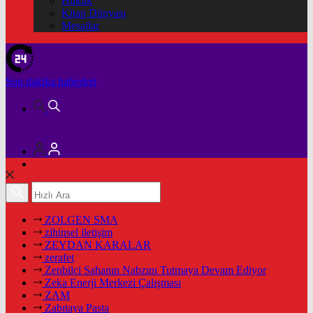
Hukuk
Kitap Dünyası
Mesajlar
Son dakika
haberleri
ZOLGEN SMA
zihinsel iletişim
ZEYDAN KARALAR
zerafet
Zenbilci Sahanın Nabzını Tutmaya Devam Ediyor
Zeka Enerji Merkezi Çalışması
ZAM
Zabıtaya Pasta