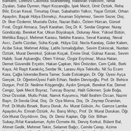
Bahrami, Lorenzo Castriota Skanderbeg, Radovan
Vlatkovic, Nihat
Ziyalan, Saba Öymen, Hayri Kozanoğlu, İpek Mecit,
Ümit Öztürk, Reha
Bilir, Ercan Kesal, Timurtaş Onan, Sabahattin
Yalkın, Yaşar Öztürk, Orhan
Apaydın, Başak Hülya Ekmekçi, Asuman
Söylemez, Sevim Sezer, Doç.
Dr. İlker Özdemir, Mustafa Özke, Nazan
Balcı, Özlem Hürcan, Gürsel
Fırat, Özgül Atmaca, Seyfi Karahan, Doç.
Dr. K. Serdar Girginer, Nuray
Gündüzalp, Bereket Kar, Utkun Büyükaşık,
Dolunay Aker, Yüksel Bütün,
Mehlika Başçıl, Mehmet Karasu, Nebihe
Karasu, Seval Karataş, Neval
Avcı, Zarife Cüzdan, Süha Kıyak, Hülya
Gül, Necla Karataş, Güler Kalem,
Acibe Sıkar, Mehmet Atilay, Latife
İsmailoğulları, Sevim Eskiocak, Nurdan
Öztürk, Murat Demirkol, Şükran
Koçak, Emire Ünal, Gülnaz Kavas, Sevim
Habib, Suat Aşkaroğlu, Oben
Yılmaz, Özgür Eryılmaz, Musa Hatan,
Demet Güvendik Erçetin, Hakan
Çapkan, Nini Önözden, Cem Çelik, Berk
Kaya, Ali Raşit Karakılıç,
Serdar İlk, Larasu Alya Tekkollu, Nil Su Ecem
Kara, Çağla İskender,
Berra Tamer, Sude Eskiakgün, Dr. Öğr. Üyesi Ayça
Gerçek, Dr. Öğretim
Üyesi Fatih Erhan, Nedim Dervişoğlu, Prof. Dr. Behice
Durgun, Prof.
Dr. Nedime Köşgeroğlu, Aydın Şimşek, Bereket Kar, Demet
Cengiz, İpek
Mecit Boyraz, Tuncay Boyraz, Halit Gökmen, Şule Boğa,
Onur Özsolak,
Mutlu Polat, Namık Kuyumcu, Halil İbrahim Özcan, Nazmi
Bayrı, Dr.
Sevda Ünal, Doç. Dr. Oya Morva, Doç. Dr. Zeynep Özarslan,
Prof. Dr.
Mutlu Binark, Burcu Doruk, Av. Murat Gülsün, Av. Gamze Lamba
Apaydın,
Av. Emrah Öztürk, Av. Barış Mıhçı, Prof. Dr. Murat Durukan, Öğr.
Gör.
Murat Özyıldırım, Doç. Dr. Deniz Kaplan, Öğr. Gör. Bilhan
Subaşı,
Rıfat Karaduman, Aylin Özmete Ak, Derviş Korkut, Bülent Bal,
Ahmet
Gedik, Mehmet Tekin, Selamet Bağcı, Cemile Cerep, Azime