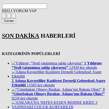
HIZLI YORUM YAP
Gönder
SON DAKİKA
HABERLERİ
KATEGORİNİN POPÜLERLERİ
1
Yıldırım;
“Yeşil vatanımıza sahip çıkıyoruz”
12430 kez okundu
2
Adana Kayserililer Kızılören Derneği Geleneksel Aşure
Etkinliği
11565 kez okundu
3
“Günebakan Olmayı Bırakın, Adana’nın Bakanı Olun!”
9234 kez okundu