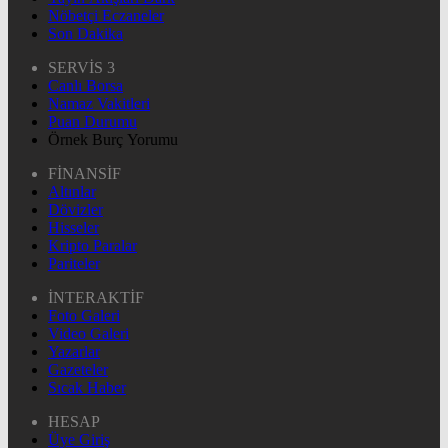
Nöbetçi Eczaneler
Son Dakika
SERVİS 3
Canlı Borsa
Namaz Vakitleri
Puan Durumu
Örnek Burç Yorumu
FİNANSİF
Altınlar
Dövizler
Hisseler
Kripto Paralar
Pariteler
İNTERAKTİF
Foto Galeri
Video Galeri
Yazarlar
Gazeteler
Sıcak Haber
HESAP
Üye Giriş