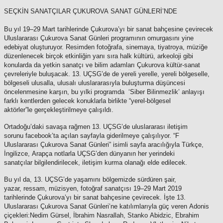
SEÇKİN SANATÇILAR ÇUKUROVA SANAT GÜNLERİ’NDE
Bu yıl 19–29 Mart tarihlerinde Çukurova’yı bir sanat bahçesine
çevirecek
Uluslararası Çukurova Sanat Günleri programının omurgasını
yine
edebiyat oluşturuyor. Resimden fotoğrafa, sinemaya, tiyatroya,
müziğe
düzenlenecek birçok etkinliğin yanı sıra halk kültürü,
arkeoloji gibi
konularda da yetkin sanatçı ve bilim adamları Çukurova
kültür-sanat
çevreleriyle buluşacak.
13. UÇSG’de de yereli yerelle, yereli bölgeselle,
bölgeseli ulusalla,
ulusalı uluslararasıyla buluşturma düşüncesi
öncelenmesine karşın, bu
yılki programda ‘Siber Bilinmezlik’ anlayışı
farklı kentlerden
gelecek konuklarla birlikte “yerel-bölgesel
aktörler”le
gerçekleştirilmeye çalışıldı.
Ortadoğu’daki savaşa rağmen 13. UÇSG’de uluslararası iletişim
sorunu
facebook’ta açılan sayfayla giderilmeye çalışılıyor. “F
Uluslararası
Çukurova Sanat Günleri” isimli sayfa aracılığıyla Türkçe,
İngilizce,
Arapça notlarla UÇSG’den dünyanın her yerindeki
sanatçılar
bilgilendirilecek, iletişim kurma olanağı elde edilecek.
Bu yıl da, 13. UÇSG’de yaşamını bölgemizde sürdüren şair,
yazar,
ressam, müzisyen, fotoğraf sanatçısı 19–29 Mart 2019
tarihlerinde
Çukurova’yı bir sanat bahçesine çevirecek.
İşte 13.
Uluslararası Çukurova Sanat Günleri’ne katılımlarıyla güç
veren Adonis
çiçekleri:
Nedim Gürsel, İbrahim Nasrallah, Stanko
Abidzic, Ebrahim