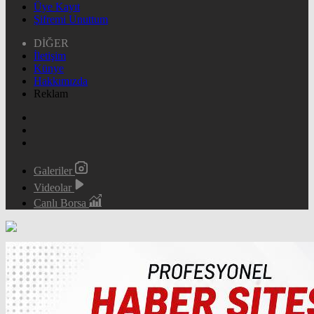
Üye Kayıt
Şifremi Unuttum
DİĞER
İletişim
Künye
Hakkımızda
Reklam
Galeriler
Videolar
Canlı Borsa