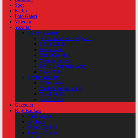
Spor
Kadın
Foto Galeri
Videolar
Yazarlar
Güncel Yazarlar
Şeyma Karateke (Başyazar)
Erkan Çakıllı
Hakan Akın
Metin Özdoğan
Mustafa Düzenli
Prof Dr. Ramazan Abay
Yusuf Bolat
Ayrılan Yazarlar
Gülten Abacı
Mustafa Kemal Yonat
Neval Kütük
Şirvan Yüce
Gazeteler
Bilgi Bankası
Nasıl Yapılır
Faydaları
Yemek Tarifleri
Tarımsal Üretim