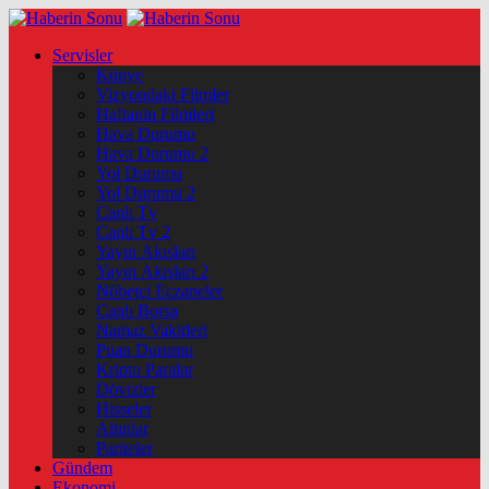
Servisler
Künye
Vizyondaki Filmler
Haftanin Filmleri
Hava Durumu
Hava Durumu 2
Yol Durumu
Yol Durumu 2
Canlı Tv
Canlı Tv 2
Yayın Akışları
Yayın Akışları 2
Nöbetçi Eczaneler
Canlı Borsa
Namaz Vakitleri
Puan Durumu
Kripto Paralar
Dövizler
Hisseler
Altınlar
Pariteler
Gündem
Ekonomi