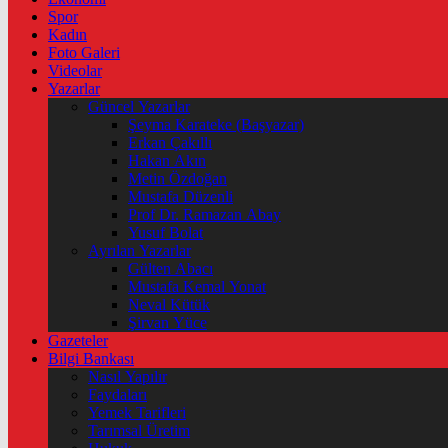
Spor
Kadın
Foto Galeri
Videolar
Yazarlar
Güncel Yazarlar
Şeyma Karateke (Başyazar)
Erkan Çakıllı
Hakan Akın
Metin Özdoğan
Mustafa Düzenli
Prof Dr. Ramazan Abay
Yusuf Bolat
Ayrılan Yazarlar
Gülten Abacı
Mustafa Kemal Yonat
Neval Kütük
Şirvan Yüce
Gazeteler
Bilgi Bankası
Nasıl Yapılır
Faydaları
Yemek Tarifleri
Tarımsal Üretim