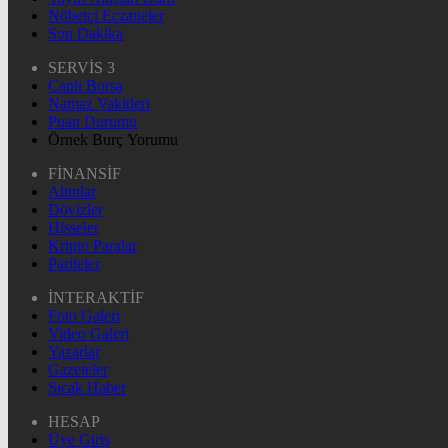
Nöbetçi Eczaneler
Son Dakika
SERVİS 3
Canlı Borsa
Namaz Vakitleri
Puan Durumu
Örnek Burç Yorumu
FİNANSİF
Altınlar
Dövizler
Hisseler
Kripto Paralar
Pariteler
İNTERAKTİF
Foto Galeri
Video Galeri
Yazarlar
Gazeteler
Sıcak Haber
HESAP
Üye Giriş