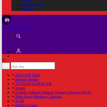
Hukuk
Kitap Dünyası
Mesajlar
Son dakika
haberleri
ZOLGEN SMA
zihinsel iletişim
ZEYDAN KARALAR
zerafet
Zenbilci Sahanın Nabzını Tutmaya Devam Ediyor
Zeka Enerji Merkezi Çalışması
ZAM
Zabıtaya Pasta