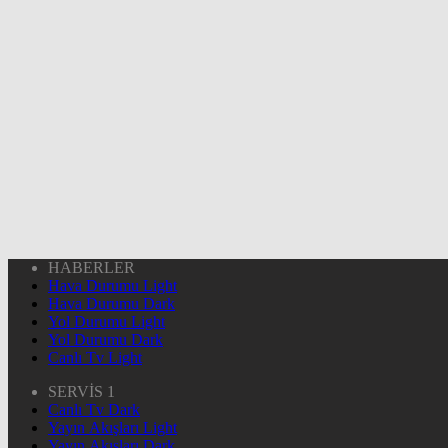
HABERLER
Hava Durumu Light
Hava Durumu Dark
Yol Durumu Light
Yol Durumu Dark
Canlı Tv Light
SERVİS 1
Canlı Tv Dark
Yayın Akışları Light
Yayın Akışları Dark