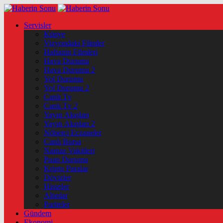
Servisler
Künye
Vizyondaki Filmler
Haftanin Filmleri
Hava Durumu
Hava Durumu 2
Yol Durumu
Yol Durumu 2
Canlı Tv
Canlı Tv 2
Yayın Akışları
Yayın Akışları 2
Nöbetçi Eczaneler
Canlı Borsa
Namaz Vakitleri
Puan Durumu
Kripto Paralar
Dövizler
Hisseler
Altınlar
Pariteler
Gündem
Ekonomi