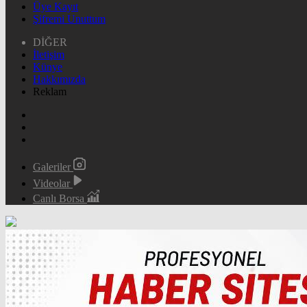
Üye Kayıt
Şifremi Unuttum
DİĞER
İletişim
Künye
Hakkımızda
Reklam
Galeriler
Videolar
Canlı Borsa