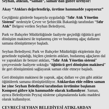
Seyhan, atıktan, “saman”, saman’dan gübre üretiyor!
Akay “Atıkları değerlendirip, üretime hammadde yapıyoruz”
Geçtiğimiz günlerde başarıyla uyguladığı “
Sıfır
Atık Yönetim
Sistemi
” nedeniyle Çevre ve Şehircilik Bakanlığı tarafından “
Sıfır
Atık”
Belgesi verilen Seyhan Belediyesi,
Park ve Bahçeler Müdürlüğünde faaliyete geçirdiği öğütücü geri
dönüşüm makinesi ile toplanmış çim ve budanmış ağaç dallarını
samana dönüştürmeye başladı.
Seyhan Belediyesi; Park ve Bahçeler Müdürlüğü ekiplerinin ilçe
genelinde topladığı, biçilen çimlerin atıkları, budanmış ağaçların dal
ve yaprakları ile benzer atıkları, “
Sıfır Atık Yönetim sistemi
”
çerçevesinde faaliyete soktuğu “
öğütücü geri dönüşüm makinesi
”
ile geri dönüşümünü sağlayarak saman elde etmeye başladı.
Geri dönüşüm makinesi ile yaprak, ağaç dalları ve çim gibi atıklar
öğütülerek samana dönüştürülüyor.
Atıklardan elde edilen saman
ise yine Seyhan Belediyesi tarafından üretimine başlanan
Kompost gübre için hammadde olarak kullanılıyor
. Saman,
ayrıca Belediyenin Peyzaj süsleme çalışmalarında katkı maddesi
olarak kullanılıyor.
ÇEVRECİ SEYHAN BELEDİYESİ ATIKLARDAN