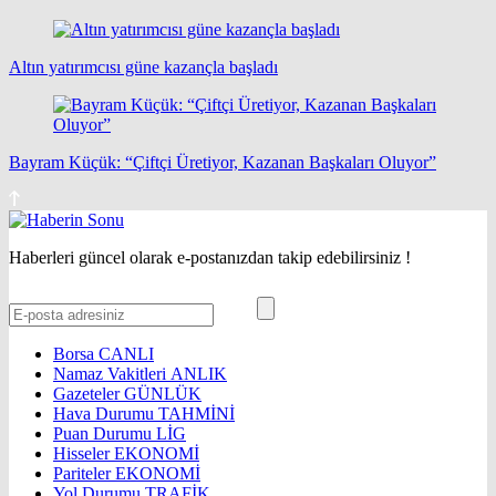
Altın yatırımcısı güne kazançla başladı
Bayram Küçük: “Çiftçi Üretiyor, Kazanan Başkaları Oluyor”
Haberleri güncel olarak e-postanızdan takip edebilirsiniz !
Borsa
CANLI
Namaz Vakitleri
ANLIK
Gazeteler
GÜNLÜK
Hava Durumu
TAHMİNİ
Puan Durumu
LİG
Hisseler
EKONOMİ
Pariteler
EKONOMİ
Yol Durumu
TRAFİK