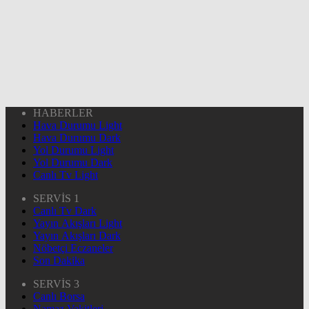
HABERLER
Hava Durumu Light
Hava Durumu Dark
Yol Durumu Light
Yol Durumu Dark
Canlı Tv Light
SERVİS 1
Canlı Tv Dark
Yayın Akışları Light
Yayın Akışları Dark
Nöbetçi Eczaneler
Son Dakika
SERVİS 3
Canlı Borsa
Namaz Vakitleri