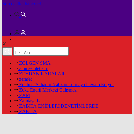
Son dakika
haberleri
ZOLGEN SMA
zihinsel iletişim
ZEYDAN KARALAR
zerafet
Zenbilci Sahanın Nabzını Tutmaya Devam Ediyor
Zeka Enerji Merkezi Çalışması
ZAM
Zabıtaya Pasta
ZABITA EKİPLERİ DENETİMLERDE
ZABITA