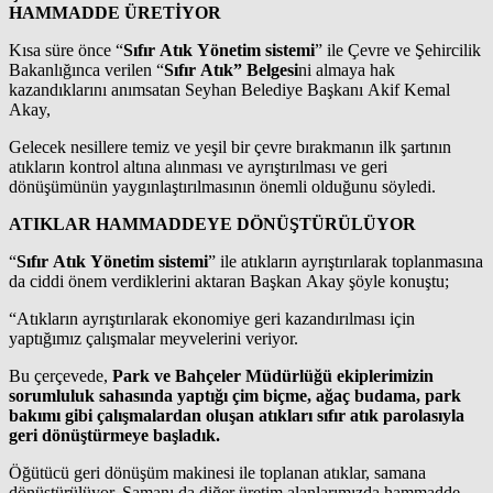
HAMMADDE ÜRETİYOR
Kısa süre önce “
Sıfır Atık Yönetim sistemi
” ile Çevre ve Şehircilik
Bakanlığınca verilen “
Sıfır Atık” Belgesi
ni almaya hak
kazandıklarını anımsatan Seyhan Belediye Başkanı Akif Kemal
Akay,
Gelecek nesillere temiz ve yeşil bir çevre bırakmanın ilk şartının
atıkların kontrol altına alınması ve ayrıştırılması ve geri
dönüşümünün yaygınlaştırılmasının önemli olduğunu söyledi.
ATIKLAR HAMMADDEYE DÖNÜŞTÜRÜLÜYOR
“
Sıfır Atık Yönetim sistemi
” ile atıkların ayrıştırılarak toplanmasına
da ciddi önem verdiklerini aktaran Başkan Akay şöyle konuştu;
“Atıkların ayrıştırılarak ekonomiye geri kazandırılması için
yaptığımız çalışmalar meyvelerini veriyor.
Bu çerçevede,
Park ve Bahçeler Müdürlüğü ekiplerimizin
sorumluluk sahasında yaptığı çim biçme, ağaç budama, park
bakımı gibi çalışmalardan oluşan atıkları sıfır atık parolasıyla
geri dönüştürmeye başladık.
Öğütücü geri dönüşüm makinesi ile toplanan atıklar, samana
dönüştürülüyor. Samanı da diğer üretim alanlarımızda hammadde