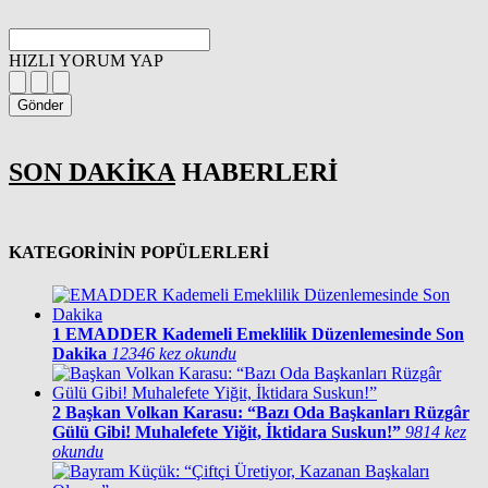
HIZLI YORUM YAP
Gönder
SON DAKİKA
HABERLERİ
KATEGORİNİN POPÜLERLERİ
1
EMADDER Kademeli Emeklilik Düzenlemesinde Son
Dakika
12346 kez okundu
2
Başkan Volkan Karasu: “Bazı Oda Başkanları Rüzgâr
Gülü Gibi! Muhalefete Yiğit, İktidara Suskun!”
9814 kez
okundu