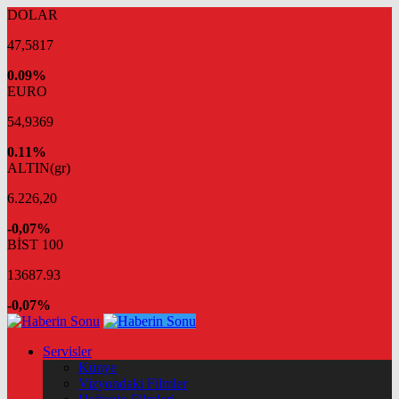
DOLAR
47,5817
0.09%
EURO
54,9369
0.11%
ALTIN(gr)
6.226,20
-0,07%
BİST 100
13687.93
-0,07%
Servisler
Künye
Vizyondaki Filmler