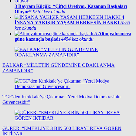
3
Bayram Küçük: “Çiftçi Üretiyor, Kazanan Başkaları
Oluyor”
9562 kez okundu
4
İNSANA YAKIŞIR YAŞAM HERKESİN HAKKI
5253
kez okundu
5
Altın yatırımcısı
güne kazançla başladı
4454 kez okundu
BALKAR “MİLLETİN GÜNDEMİNE ODAKLANMA
ZAMANIDIR”
TGF’den Kırıkkale’ye Çıkarma: “Yerel Medya Demokrasinin
Güvencesidir”
GÜRER: “EMEKLİYE 3 BİN 500 LİRAYI REVA GÖREN
İKTİDAR