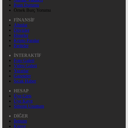
Puan Durumu
Örnek Burç Yorumu
FİNANSİF
Altınlar
Dövizler
Hisseler
Kripto Paralar
Pariteler
İNTERAKTİF
Foto Galeri
Video Galeri
Yazarlar
Gazeteler
Sıcak Haber
HESAP
Üye Giriş
Üye Kayıt
Şifremi Unuttum
DİĞER
İletişim
Künye