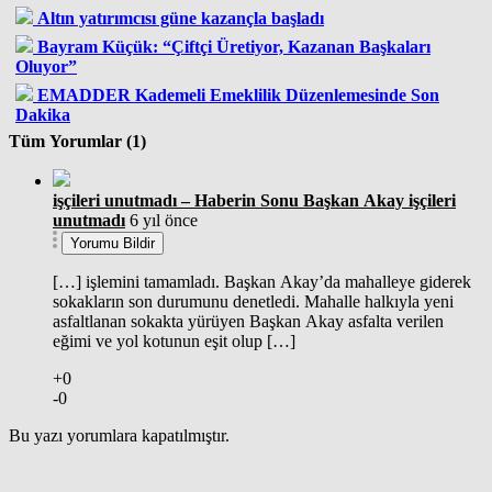
Altın yatırımcısı güne kazançla başladı
Bayram Küçük: “Çiftçi Üretiyor, Kazanan Başkaları
Oluyor”
EMADDER Kademeli Emeklilik Düzenlemesinde Son
Dakika
Tüm Yorumlar (1)
işçileri unutmadı – Haberin Sonu Başkan Akay işçileri
unutmadı
6 yıl önce
Yorumu Bildir
[…] işlemini tamamladı. Başkan Akay’da mahalleye giderek
sokakların son durumunu denetledi. Mahalle halkıyla yeni
asfaltlanan sokakta yürüyen Başkan Akay asfalta verilen
eğimi ve yol kotunun eşit olup […]
+0
-0
Bu yazı yorumlara kapatılmıştır.