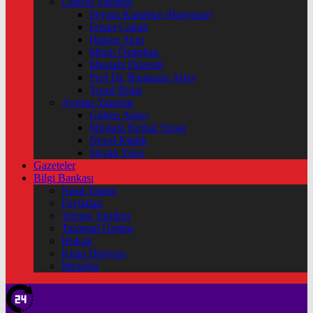
Güncel Yazarlar
Şeyma Karateke (Başyazar)
Erkan Çakıllı
Hakan Akın
Metin Özdoğan
Mustafa Düzenli
Prof Dr. Ramazan Abay
Yusuf Bolat
Ayrılan Yazarlar
Gülten Abacı
Mustafa Kemal Yonat
Neval Kütük
Şirvan Yüce
Gazeteler
Bilgi Bankası
Nasıl Yapılır
Faydaları
Yemek Tarifleri
Tarımsal Üretim
Hukuk
Kitap Dünyası
Mesajlar